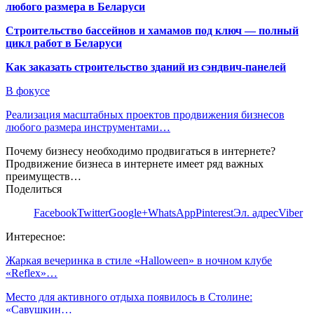
любого размера в Беларуси
Строительство бассейнов и хамамов под ключ — полный
цикл работ в Беларуси
Как заказать строительство зданий из сэндвич-панелей
В фокусе
Реализация масштабных проектов продвижения бизнесов
любого размера инструментами…
Почему бизнесу необходимо продвигаться в интернете?
Продвижение бизнеса в интернете имеет ряд важных
преимуществ…
Поделиться
Facebook
Twitter
Google+
WhatsApp
Pinterest
Эл. адрес
Viber
Интересное:
Жаркая вечеринка в стиле «Halloween» в ночном клубе
«Reflex»…
Место для активного отдыха появилось в Столине:
«Савушкин…