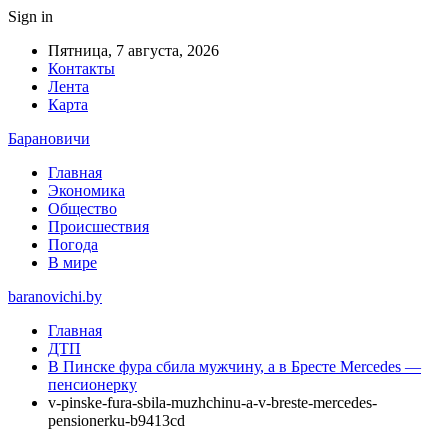
Sign in
Пятница, 7 августа, 2026
Контакты
Лента
Карта
Барановичи
Главная
Экономика
Общество
Происшествия
Погода
В мире
baranovichi.by
Главная
ДТП
В Пинске фура сбила мужчину, а в Бресте Mercedes —
пенсионерку
v-pinske-fura-sbila-muzhchinu-a-v-breste-mercedes-
pensionerku-b9413cd