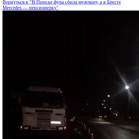
Вернуться к "В Пинске фура сбила мужчину, а в Бресте
Mercedes — пенсионерку"