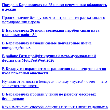
Погода в Барановичах на 25 июня: переменная облачность
и дожди
Происхождение белорусов: что антропология рассказывает о
формировании народа
В Барановичах 26 июня возможны перебои связи из-за
плановых работ A1
В Барановичах назвали самые популярные имена
новорождённых
В районе Гати пройдёт крупный мото-музыкальный
фестиваль MotoFestWest 2026
В Беларуси сохраняются ограничения на посещение лесов
из-за пожарной опасности
Нулевая отчетность в Беларуси: почему «пустой» отчет — это
зона ответственности
В Барановичах прошли учения по разгону массовых
беспорядков
Как изменились способы общения и защиты личных данных в