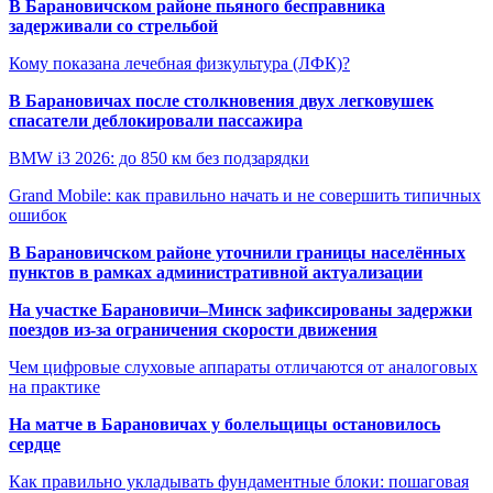
В Барановичском районе пьяного бесправника
задерживали со стрельбой
Кому показана лечебная физкультура (ЛФК)?
В Барановичах после столкновения двух легковушек
спасатели деблокировали пассажира
BMW i3 2026: до 850 км без подзарядки
Grand Mobile: как правильно начать и не совершить типичных
ошибок
В Барановичском районе уточнили границы населённых
пунктов в рамках административной актуализации
На участке Барановичи–Минск зафиксированы задержки
поездов из-за ограничения скорости движения
Чем цифровые слуховые аппараты отличаются от аналоговых
на практике
На матче в Барановичах у болельщицы остановилось
сердце
Как правильно укладывать фундаментные блоки: пошаговая