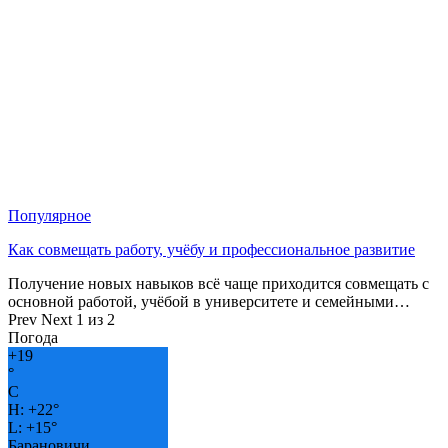
Популярное
Как совмещать работу, учёбу и профессиональное развитие
Получение новых навыков всё чаще приходится совмещать с
основной работой, учёбой в университете и семейными…
Prev
Next
1 из 2
Погода
+
19
°
C
H:
+
22°
L:
+
15°
Барановичи