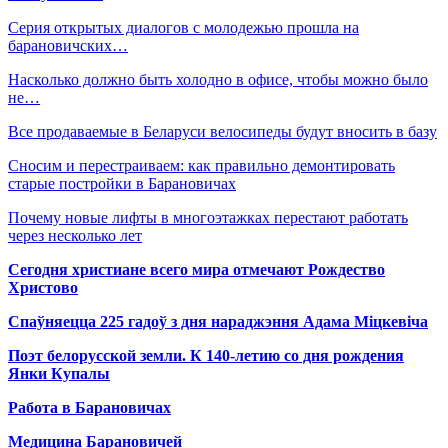
Серия открытых диалогов с молодежью прошла на
барановичских…
Насколько должно быть холодно в офисе, чтобы можно было
не…
Все продаваемые в Беларуси велосипеды будут вносить в базу
Сносим и перестраиваем: как правильно демонтировать
старые постройки в Барановичах
Почему новые лифты в многоэтажках перестают работать
через несколько лет
Сегодня христиане всего мира отмечают Рождество
Христово
Спаўняецца 225 гадоў з дня нараджэння Адама Міцкевіча
Поэт белорусской земли. К 140-летию со дня рождения
Янки Купалы
Работа в Барановичах
Медицина Барановичей