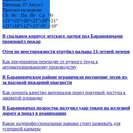
Пятница, 07 Август
Прогноз на неделю
Сб
Вс
Пн
Вт
Ср
Чт
+
21°
+
22°
+
26°
+
21°
+
20°
+
21°
+
11°
+
10°
+
12°
+
15°
+
9°
+
10°
В спальном корпусе детского лагеря под Барановичами
произошёл пожар
Отец по неосторожности отрубил пальцы 13-летней дочери
Как предприятия переходят от ручного труда к
автоматизированному производству
В Барановичском районе ограничили посещение лесов из-
за высокой пожарной опасности
Как оценить качество материалов перед покупкой доступа к
закрытой площадке
В Барановичах подросток получил удар током на железной
дороге и попал в реанимацию
Какие надпрофессиональные навыки стоит развивать для
успешной карьеры