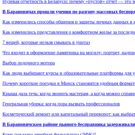
Нулевая отчетность в Беларуси: почему «пустой» отчет — это 
В Барановичах прошли учения по разгону массовых беспор
Как изменились способы общения и защиты личных данных в 
Как изменились представления о комфортном жилье за последни
7 вещей, которые нельзя смывать в унитаз
Что входит в оформление памятника на могилу: портрет, надпис
Выбор лодочного мотора
Как люди выбирают курсы и образовательные платформы для 
Почему короткие поездки в Минск становятся удобным формат
Крыша дала течь: когда звонить мастерам, а когда можно справ
Генеральная уборка: когда пора вызвать профессионалов
Косметический ремонт или капитальный переворот: как выбрат
В Барановичском районе пьяного бесправника задерживали 
Кому показана лечебная физкультура (ЛФК)?