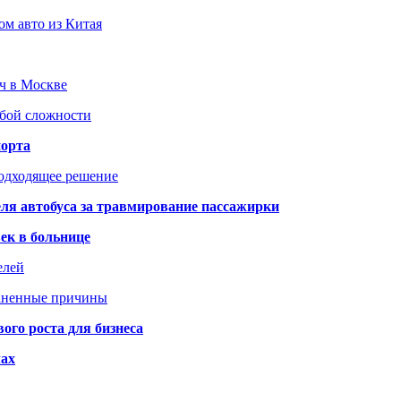
ом авто из Китая
юч в Москве
юбой сложности
порта
подходящее решение
ля автобуса за травмирование пассажирки
ек в больнице
елей
раненные причины
го роста для бизнеса
чах