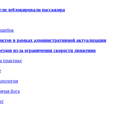
тели деблокировали пассажира
 ошибок
нктов в рамках административной актуализации
здов из-за ограничения скорости движения
а практике
е
хнология
ячая йога
ат