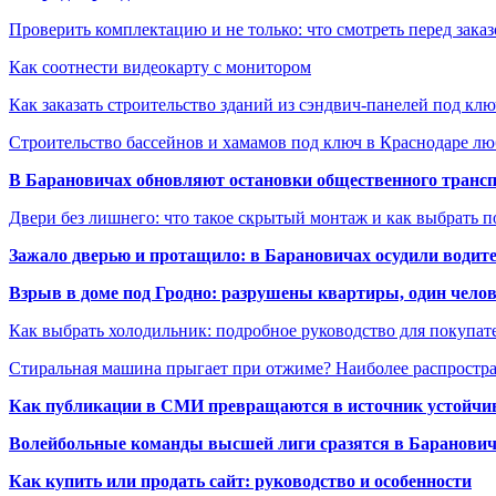
Проверить комплектацию и не только: что смотреть перед заказ
Как соотнести видеокарту с монитором
Как заказать строительство зданий из сэндвич-панелей под кл
Строительство бассейнов и хамамов под ключ в Краснодаре л
В Барановичах обновляют остановки общественного транс
Двери без лишнего: что такое скрытый монтаж и как выбрать 
Зажало дверью и протащило: в Барановичах осудили водите
Взрыв в доме под Гродно: разрушены квартиры, один челов
Как выбрать холодильник: подробное руководство для покупат
Стиральная машина прыгает при отжиме? Наиболее распрост
Как публикации в СМИ превращаются в источник устойчиво
Волейбольные команды высшей лиги сразятся в Баранови
Как купить или продать сайт: руководство и особенности