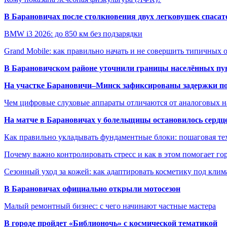
В Барановичах после столкновения двух легковушек спаса
BMW i3 2026: до 850 км без подзарядки
Grand Mobile: как правильно начать и не совершить типичных
В Барановичском районе уточнили границы населённых пу
На участке Барановичи–Минск зафиксированы задержки пое
Чем цифровые слуховые аппараты отличаются от аналоговых н
На матче в Барановичах у болельщицы остановилось сердц
Как правильно укладывать фундаментные блоки: пошаговая те
Почему важно контролировать стресс и как в этом помогает гор
Сезонный уход за кожей: как адаптировать косметику под клим
В Барановичах официально открыли мотосезон
Малый ремонтный бизнес: с чего начинают частные мастера
В городе пройдет «Библионочь» с космической тематикой