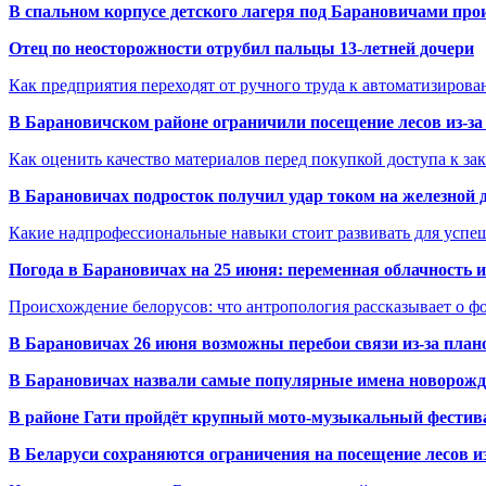
В спальном корпусе детского лагеря под Барановичами пр
Отец по неосторожности отрубил пальцы 13-летней дочери
Как предприятия переходят от ручного труда к автоматизиров
В Барановичском районе ограничили посещение лесов из-з
Как оценить качество материалов перед покупкой доступа к з
В Барановичах подросток получил удар током на железной 
Какие надпрофессиональные навыки стоит развивать для успе
Погода в Барановичах на 25 июня: переменная облачность 
Происхождение белорусов: что антропология рассказывает о 
В Барановичах 26 июня возможны перебои связи из-за план
В Барановичах назвали самые популярные имена новорож
В районе Гати пройдёт крупный мото-музыкальный фестива
В Беларуси сохраняются ограничения на посещение лесов и