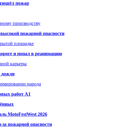
оизошёл пожар
анному производству
а высокой пожарной опасности
акрытой площадке
дороге и попал в реанимацию
шной карьеры
и дожди
формировании народа
овых работ A1
дённых
ль MotoFestWest 2026
з-за пожарной опасности