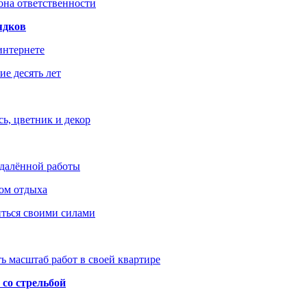
зона ответственности
ядков
интернете
е десять лет
ь, цветник и декор
удалённой работы
ом отдыха
иться своими силами
ь масштаб работ в своей квартире
со стрельбой