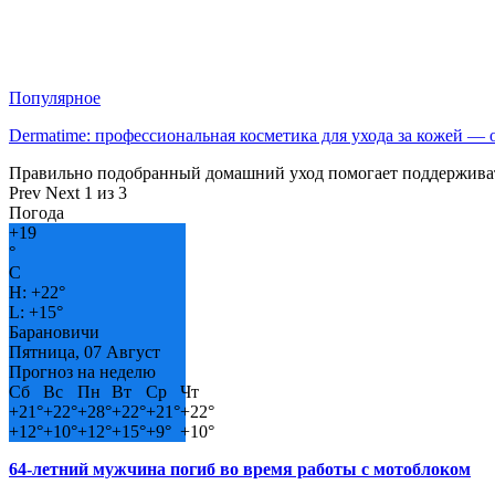
Популярное
Dermatime: профессиональная косметика для ухода за кожей —
Правильно подобранный домашний уход помогает поддерживат
Prev
Next
1 из 3
Погода
+
19
°
C
H:
+
22°
L:
+
15°
Барановичи
Пятница, 07 Август
Прогноз на неделю
Сб
Вс
Пн
Вт
Ср
Чт
+
21°
+
22°
+
28°
+
22°
+
21°
+
22°
+
12°
+
10°
+
12°
+
15°
+
9°
+
10°
64-летний мужчина погиб во время работы с мотоблоком