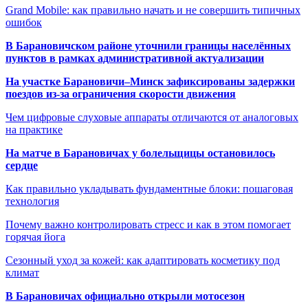
Grand Mobile: как правильно начать и не совершить типичных
ошибок
В Барановичском районе уточнили границы населённых
пунктов в рамках административной актуализации
На участке Барановичи–Минск зафиксированы задержки
поездов из-за ограничения скорости движения
Чем цифровые слуховые аппараты отличаются от аналоговых
на практике
На матче в Барановичах у болельщицы остановилось
сердце
Как правильно укладывать фундаментные блоки: пошаговая
технология
Почему важно контролировать стресс и как в этом помогает
горячая йога
Сезонный уход за кожей: как адаптировать косметику под
климат
В Барановичах официально открыли мотосезон