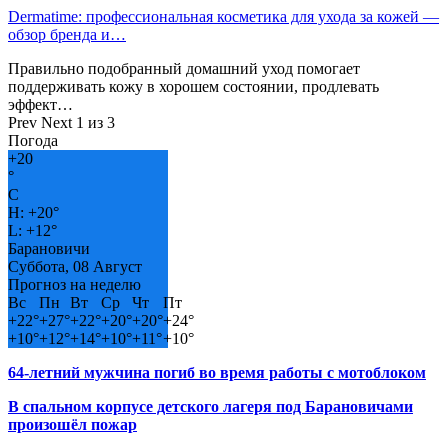
Dermatime: профессиональная косметика для ухода за кожей —
обзор бренда и…
Правильно подобранный домашний уход помогает
поддерживать кожу в хорошем состоянии, продлевать
эффект…
Prev
Next
1 из 3
Погода
+
20
°
C
H:
+
20°
L:
+
12°
Барановичи
Суббота, 08 Август
Прогноз на неделю
Вс
Пн
Вт
Ср
Чт
Пт
+
22°
+
27°
+
22°
+
20°
+
20°
+
24°
+
10°
+
12°
+
14°
+
10°
+
11°
+
10°
64-летний мужчина погиб во время работы с мотоблоком
В спальном корпусе детского лагеря под Барановичами
произошёл пожар