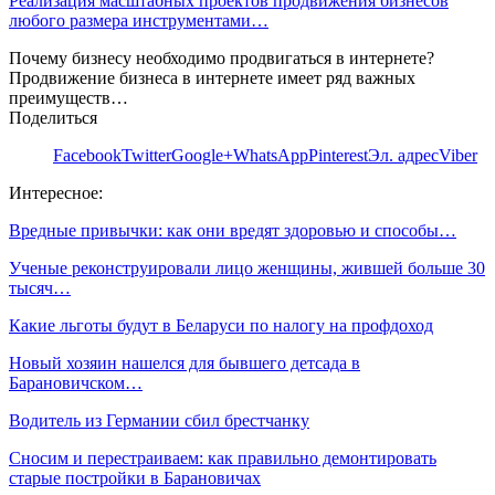
Реализация масштабных проектов продвижения бизнесов
любого размера инструментами…
Почему бизнесу необходимо продвигаться в интернете?
Продвижение бизнеса в интернете имеет ряд важных
преимуществ…
Поделиться
Facebook
Twitter
Google+
WhatsApp
Pinterest
Эл. адрес
Viber
Интересное:
Вредные привычки: как они вредят здоровью и способы…
Ученые реконструировали лицо женщины, жившей больше 30
тысяч…
Какие льготы будут в Беларуси по налогу на профдоход
Новый хозяин нашелся для бывшего детсада в
Барановичском…
Водитель из Германии сбил брестчанку
Сносим и перестраиваем: как правильно демонтировать
старые постройки в Барановичах