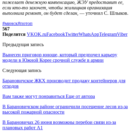
пожелает денежную компенсацию, ЖЭУ предоставит ее,
если кто-то захочет, чтобы жилищная организация
выполнила ремонт, он будет сделан,
— уточнил С. Шлыков.
#минск
#потоп
567
Поделится
VK
OK.ru
Facebook
Twitter
WhatsApp
Telegram
Viber
Предыдущая запись
Вынесен приговор юноше, который предпочел карьеру
модели в Южной Корее срочной службе в армии
Следующая запись
Барановичское ЖКХ производит продажу контейнеров для
отходов
Вам также могут понравиться
Еще от автора
В Барановичском районе ограничили посещение лесов из-за
высокой пожарной опасности
В Барановичах 26 июня возможны перебои связи из-за
плановых работ A1