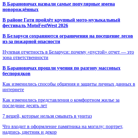
В Барановичах назвали самые популярные имена
новорождённых
В районе Гати пройдёт крупный мото-музыкальный
фестиваль MotoFestWest 2026
В Беларуси сохраняются ограничения на посещение лесов
из-за пожарной опасности
Нулевая отчетность в Беларуси: почему «пустой» отчет — это
зона ответственности
В Барановичах прошли учения по разгону массовых
беспорядков
Как изменились способы общения и защиты личных данных в
интернете
Как изменились представления о комфортном жилье за
последние десять лет
7 вещей, которые нельзя смывать в унитаз
Что входит в оформление памятника на могилу: портрет,
надпись, цветник и декор