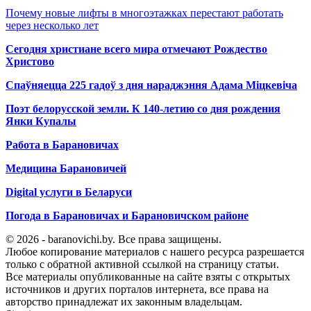
Почему новые лифты в многоэтажках перестают работать
через несколько лет
Сегодня христиане всего мира отмечают Рождество
Христово
Спаўняецца 225 гадоў з дня нараджэння Адама Міцкевіча
Поэт белорусской земли. К 140-летию со дня рождения
Янки Купалы
Работа в Барановичах
Медицина Барановичей
Digital услуги в Беларуси
Погода в Барановичах и Барановичском районе
© 2026 - baranovichi.by. Все права защищены.
Любое копирование материалов с нашего ресурса разрешается
только с обратной активной ссылкой на страницу статьи.
Все материалы опубликованные на сайте взяты с открытых
источников и других порталов интернета, все права на
авторство принадлежат их законным владельцам.