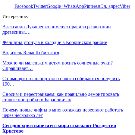
Facebook
Twitter
Google+
WhatsApp
Pinterest
Эл. адрес
Viber
Интересное:
Александр Лукашенко поменял правила реализации
древесины.…
Женщина утонула в колодце в Кобринском районе
Водитель Renault сбил лося
Можно ли маленьким детям носить солнечные очки?
Спрашивает…
С помощью транспортного налога собираются получить
190…
Сносим и перестраиваем: как правильно демонтировать
старые постройки в Барановичах
Почему новые лифты в многоэтажках перестают работать
через несколько лет
Сегодня христиане всего мира отмечают Рождество
Христово