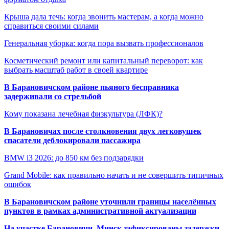
Крыша дала течь: когда звонить мастерам, а когда можно
справиться своими силами
Генеральная уборка: когда пора вызвать профессионалов
Косметический ремонт или капитальный переворот: как
выбрать масштаб работ в своей квартире
В Барановичском районе пьяного бесправника
задерживали со стрельбой
Кому показана лечебная физкультура (ЛФК)?
В Барановичах после столкновения двух легковушек
спасатели деблокировали пассажира
BMW i3 2026: до 850 км без подзарядки
Grand Mobile: как правильно начать и не совершить типичных
ошибок
В Барановичском районе уточнили границы населённых
пунктов в рамках административной актуализации
На участке Барановичи–Минск зафиксированы задержки