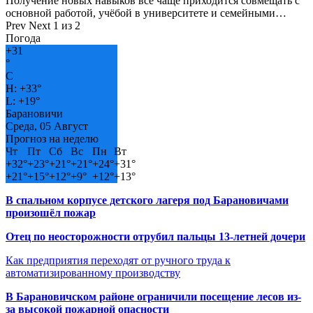
Получение новых навыков всё чаще приходится совмещать с
основной работой, учёбой в университете и семейными…
Prev
Next
1 из 2
Погода
+
31
°
C
H:
+
33°
L:
+
19°
Барановичи
Среда, 05 Август
Прогноз на неделю
Чт
Пт
Сб
Вс
Пн
Вт
+
32°
+
23°
+
21°
+
21°
+
24°
+
31°
+
21°
+
15°
+
12°
+
9°
+
12°
+
13°
В спальном корпусе детского лагеря под Барановичами
произошёл пожар
Отец по неосторожности отрубил пальцы 13-летней дочери
Как предприятия переходят от ручного труда к
автоматизированному производству
В Барановичском районе ограничили посещение лесов из-
за высокой пожарной опасности