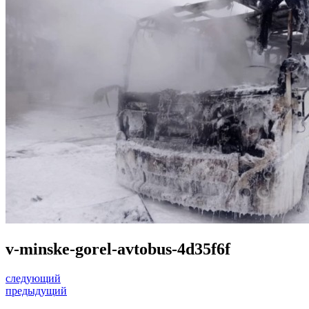
v-minske-gorel-avtobus-4d35f6f
следующий
предыдущий