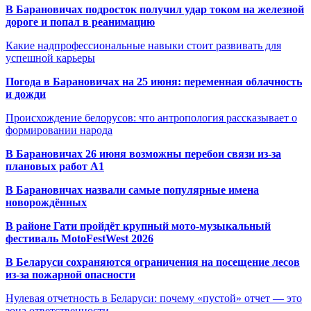
В Барановичах подросток получил удар током на железной
дороге и попал в реанимацию
Какие надпрофессиональные навыки стоит развивать для
успешной карьеры
Погода в Барановичах на 25 июня: переменная облачность
и дожди
Происхождение белорусов: что антропология рассказывает о
формировании народа
В Барановичах 26 июня возможны перебои связи из-за
плановых работ A1
В Барановичах назвали самые популярные имена
новорождённых
В районе Гати пройдёт крупный мото-музыкальный
фестиваль MotoFestWest 2026
В Беларуси сохраняются ограничения на посещение лесов
из-за пожарной опасности
Нулевая отчетность в Беларуси: почему «пустой» отчет — это
зона ответственности