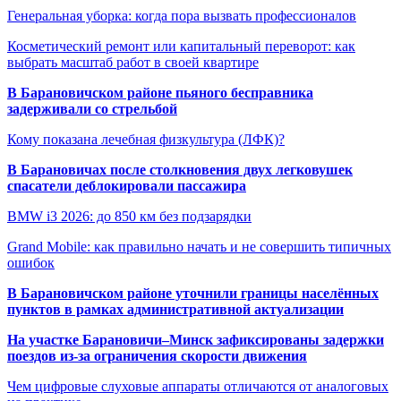
Генеральная уборка: когда пора вызвать профессионалов
Косметический ремонт или капитальный переворот: как
выбрать масштаб работ в своей квартире
В Барановичском районе пьяного бесправника
задерживали со стрельбой
Кому показана лечебная физкультура (ЛФК)?
В Барановичах после столкновения двух легковушек
спасатели деблокировали пассажира
BMW i3 2026: до 850 км без подзарядки
Grand Mobile: как правильно начать и не совершить типичных
ошибок
В Барановичском районе уточнили границы населённых
пунктов в рамках административной актуализации
На участке Барановичи–Минск зафиксированы задержки
поездов из-за ограничения скорости движения
Чем цифровые слуховые аппараты отличаются от аналоговых