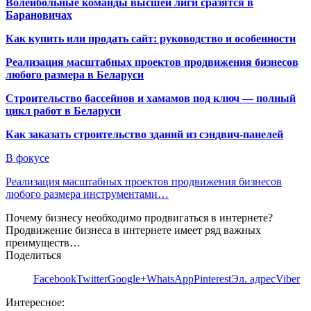
Волейбольные команды высшей лиги сразятся в
Барановичах
Как купить или продать сайт: руководство и особенности
Реализация масштабных проектов продвижения бизнесов
любого размера в Беларуси
Строительство бассейнов и хамамов под ключ — полный
цикл работ в Беларуси
Как заказать строительство зданий из сэндвич-панелей
В фокусе
Реализация масштабных проектов продвижения бизнесов
любого размера инструментами…
Почему бизнесу необходимо продвигаться в интернете?
Продвижение бизнеса в интернете имеет ряд важных
преимуществ…
Поделиться
Facebook
Twitter
Google+
WhatsApp
Pinterest
Эл. адрес
Viber
Интересное: