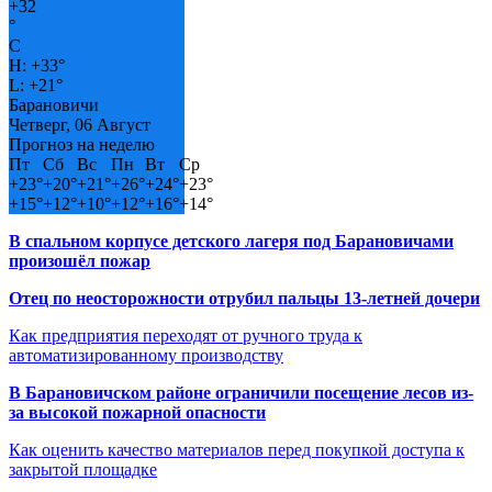
+
32
°
C
H:
+
33°
L:
+
21°
Барановичи
Четверг, 06 Август
Прогноз на неделю
Пт
Сб
Вс
Пн
Вт
Ср
+
23°
+
20°
+
21°
+
26°
+
24°
+
23°
+
15°
+
12°
+
10°
+
12°
+
16°
+
14°
В спальном корпусе детского лагеря под Барановичами
произошёл пожар
Отец по неосторожности отрубил пальцы 13-летней дочери
Как предприятия переходят от ручного труда к
автоматизированному производству
В Барановичском районе ограничили посещение лесов из-
за высокой пожарной опасности
Как оценить качество материалов перед покупкой доступа к
закрытой площадке