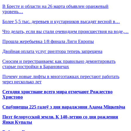
В Бресте и области на 26 марта объявлен оранжевый
уровень…
Более 5,5 тыс. деревьев и кустарников высадят весной в…
Что делать, если вы стали очевидцем происшествия на воде,…
Прошла жеребьевка 1/8 финала Лиги Европы
Двойная оплата услуг риелтора теперь запрещена
Сносим и перестраиваем: как правильно демонтировать
старые постройки в Барановичах
Почему новые лифты в многоэтажках перестают работать
через несколько лет
Сегодня христиане всего мира отмечают Рождество
Христово
Спаўняецца 225 гадоў з дня нараджэння Адама Міцкевіча
Поэт белорусской земли. К 140-летию со дня рождения
Янки Купалы