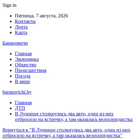
Sign in
Пятница, 7 августа, 2026
Контакты
Лента
Карта
Барановичи
Главная
Экономика
Общество
Происшествия
Погода
В мире
baranovichi.by
Главная
ДТП
В Лунинце столкнулись два авто, один из них
отбросило на встречку, а там оказалась велосипедистка
Вернуться к "В Лунинце столкнулись два авто, один из них
отбросило на встречку, а там оказалась велосипедистка"