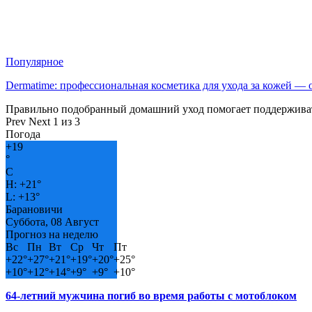
Популярное
Dermatime: профессиональная косметика для ухода за кожей —
Правильно подобранный домашний уход помогает поддерживат
Prev
Next
1 из 3
Погода
+
19
°
C
H:
+
21°
L:
+
13°
Барановичи
Суббота, 08 Август
Прогноз на неделю
Вс
Пн
Вт
Ср
Чт
Пт
+
22°
+
27°
+
21°
+
19°
+
20°
+
25°
+
10°
+
12°
+
14°
+
9°
+
9°
+
10°
64-летний мужчина погиб во время работы с мотоблоком