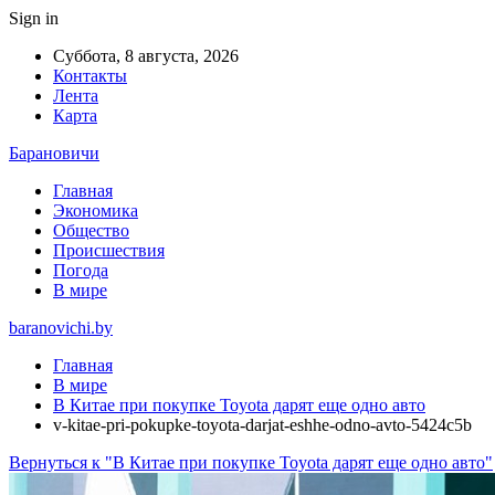
Sign in
Суббота, 8 августа, 2026
Контакты
Лента
Карта
Барановичи
Главная
Экономика
Общество
Происшествия
Погода
В мире
baranovichi.by
Главная
В мире
В Китае при покупке Toyota дарят еще одно авто
v-kitae-pri-pokupke-toyota-darjat-eshhe-odno-avto-5424c5b
Вернуться к "В Китае при покупке Toyota дарят еще одно авто"