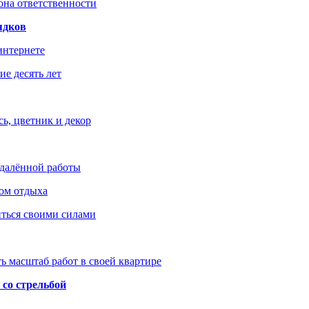
зона ответственности
ядков
интернете
е десять лет
ь, цветник и декор
удалённой работы
ом отдыха
иться своими силами
ь масштаб работ в своей квартире
со стрельбой