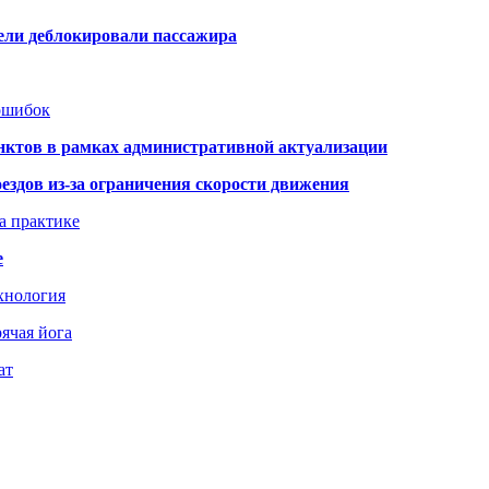
тели деблокировали пассажира
 ошибок
нктов в рамках административной актуализации
здов из-за ограничения скорости движения
а практике
е
хнология
ячая йога
ат