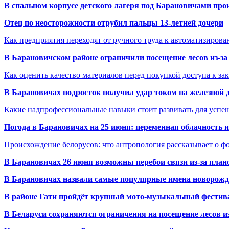
В спальном корпусе детского лагеря под Барановичами пр
Отец по неосторожности отрубил пальцы 13-летней дочери
Как предприятия переходят от ручного труда к автоматизиров
В Барановичском районе ограничили посещение лесов из-з
Как оценить качество материалов перед покупкой доступа к з
В Барановичах подросток получил удар током на железной 
Какие надпрофессиональные навыки стоит развивать для успе
Погода в Барановичах на 25 июня: переменная облачность 
Происхождение белорусов: что антропология рассказывает о 
В Барановичах 26 июня возможны перебои связи из-за план
В Барановичах назвали самые популярные имена новорож
В районе Гати пройдёт крупный мото-музыкальный фестива
В Беларуси сохраняются ограничения на посещение лесов и