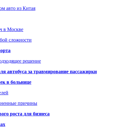
ом авто из Китая
юч в Москве
юбой сложности
порта
подходящее решение
ля автобуса за травмирование пассажирки
ек в больнице
елей
раненные причины
го роста для бизнеса
чах