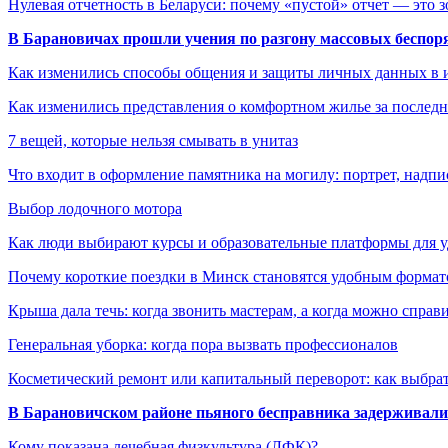
Нулевая отчетность в Беларуси: почему «пустой» отчет — это 
В Барановичах прошли учения по разгону массовых беспор
Как изменились способы общения и защиты личных данных в 
Как изменились представления о комфортном жилье за последни
7 вещей, которые нельзя смывать в унитаз
Что входит в оформление памятника на могилу: портрет, надпис
Выбор лодочного мотора
Как люди выбирают курсы и образовательные платформы для 
Почему короткие поездки в Минск становятся удобным формат
Крыша дала течь: когда звонить мастерам, а когда можно справ
Генеральная уборка: когда пора вызвать профессионалов
Косметический ремонт или капитальный переворот: как выбрат
В Барановичском районе пьяного бесправника задерживали 
Кому показана лечебная физкультура (ЛФК)?