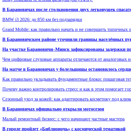
В Барановичах после столкновения двух легковушек спаса
BMW i3 2026: до 850 км без подзарядки
Grand Mobile: как правильно начать и не совершить типичных
В Барановичском районе уточнили границы населённых пу
На участке Барановичи–Минск зафиксированы задержки пое
Чем цифровые слуховые аппараты отличаются от аналоговых н
На матче в Барановичах у болельщицы остановилось сердц
Как правильно укладывать фундаментные блоки: пошаговая те
Почему важно контролировать стресс и как в этом помогает гор
Сезонный уход за кожей: как адаптировать косметику под клим
В Барановичах официально открыли мотосезон
Малый ремонтный бизнес: с чего начинают частные мастера
В городе пройдет «Библионочь» с космической тематикой