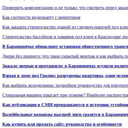
Проверить комплектацию и не только: что смотреть перед заказ
Как соотнести видеокарту с монитором
Как заказать строительство зданий из сэндвич-панелей под кл
Строительство бассейнов и хамамов под ключ в Краснодаре л
В Барановичах обновляют остановки общественного транс
Двери без лишнего: что такое скрытый монтаж и как выбрать 
Зажало дверью и протащило: в Барановичах осудили водите
Взрыв в доме под Гродно: разрушены квартиры, один челов
Как выбрать холодильник: подробное руководство для покупат
Стиральная машина прыгает при отжиме? Наиболее распрост
Как публикации в СМИ превращаются в источник устойчиво
Волейбольные команды высшей лиги сразятся в Баранови
Как купить или продать сайт: руководство и особенности