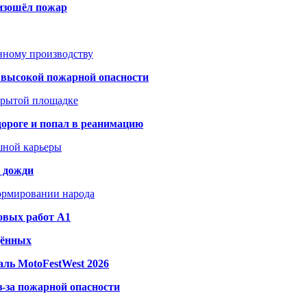
оизошёл пожар
анному производству
а высокой пожарной опасности
акрытой площадке
дороге и попал в реанимацию
шной карьеры
и дожди
формировании народа
овых работ A1
дённых
ль MotoFestWest 2026
з-за пожарной опасности