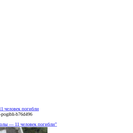
11 человек погибли
k-pogibli-b76d496
колы — 11 человек погибли"