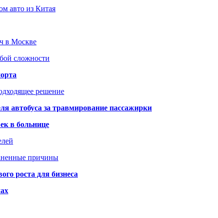
ом авто из Китая
юч в Москве
юбой сложности
порта
подходящее решение
ля автобуса за травмирование пассажирки
ек в больнице
елей
раненные причины
го роста для бизнеса
чах