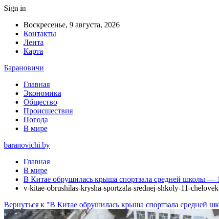
Sign in
Воскресенье, 9 августа, 2026
Контакты
Лента
Карта
Барановичи
Главная
Экономика
Общество
Происшествия
Погода
В мире
baranovichi.by
Главная
В мире
В Китае обрушилась крыша спортзала средней школы — 
v-kitae-obrushilas-krysha-sportzala-srednej-shkoly-11-chelove
Вернуться к "В Китае обрушилась крыша спортзала средней ш