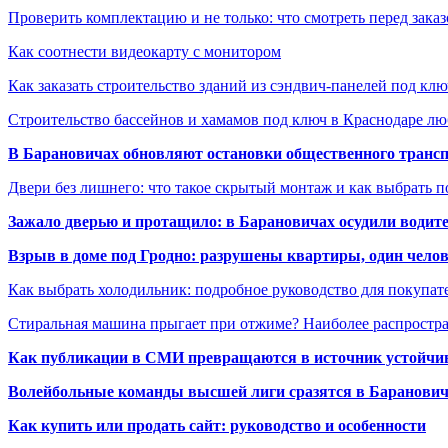
Проверить комплектацию и не только: что смотреть перед заказ
Как соотнести видеокарту с монитором
Как заказать строительство зданий из сэндвич-панелей под кл
Строительство бассейнов и хамамов под ключ в Краснодаре л
В Барановичах обновляют остановки общественного транс
Двери без лишнего: что такое скрытый монтаж и как выбрать 
Зажало дверью и протащило: в Барановичах осудили водите
Взрыв в доме под Гродно: разрушены квартиры, один челов
Как выбрать холодильник: подробное руководство для покупат
Стиральная машина прыгает при отжиме? Наиболее распрост
Как публикации в СМИ превращаются в источник устойчиво
Волейбольные команды высшей лиги сразятся в Баранови
Как купить или продать сайт: руководство и особенности