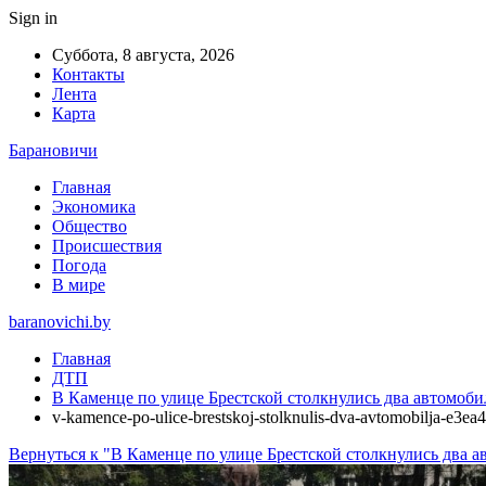
Sign in
Суббота, 8 августа, 2026
Контакты
Лента
Карта
Барановичи
Главная
Экономика
Общество
Происшествия
Погода
В мире
baranovichi.by
Главная
ДТП
В Каменце по улице Брестской столкнулись два автомоби
v-kamence-po-ulice-brestskoj-stolknulis-dva-avtomobilja-e3ea4
Вернуться к "В Каменце по улице Брестской столкнулись два а