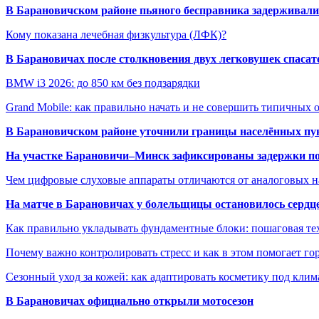
В Барановичском районе пьяного бесправника задерживали 
Кому показана лечебная физкультура (ЛФК)?
В Барановичах после столкновения двух легковушек спаса
BMW i3 2026: до 850 км без подзарядки
Grand Mobile: как правильно начать и не совершить типичных
В Барановичском районе уточнили границы населённых пу
На участке Барановичи–Минск зафиксированы задержки пое
Чем цифровые слуховые аппараты отличаются от аналоговых н
На матче в Барановичах у болельщицы остановилось сердц
Как правильно укладывать фундаментные блоки: пошаговая те
Почему важно контролировать стресс и как в этом помогает гор
Сезонный уход за кожей: как адаптировать косметику под клим
В Барановичах официально открыли мотосезон