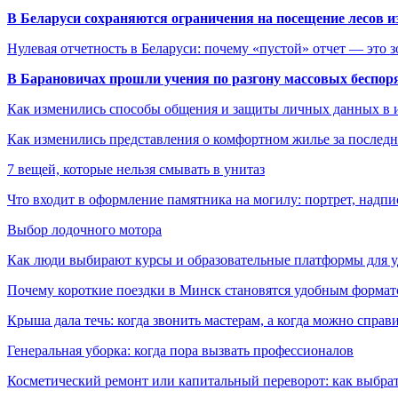
В Беларуси сохраняются ограничения на посещение лесов и
Нулевая отчетность в Беларуси: почему «пустой» отчет — это 
В Барановичах прошли учения по разгону массовых беспор
Как изменились способы общения и защиты личных данных в 
Как изменились представления о комфортном жилье за последни
7 вещей, которые нельзя смывать в унитаз
Что входит в оформление памятника на могилу: портрет, надпис
Выбор лодочного мотора
Как люди выбирают курсы и образовательные платформы для 
Почему короткие поездки в Минск становятся удобным формат
Крыша дала течь: когда звонить мастерам, а когда можно справ
Генеральная уборка: когда пора вызвать профессионалов
Косметический ремонт или капитальный переворот: как выбрат