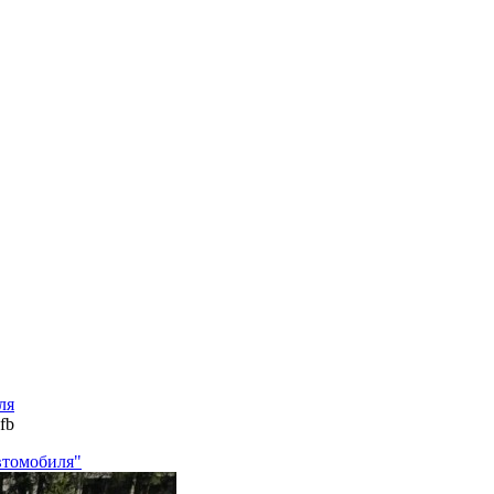
ля
fb
втомобиля"