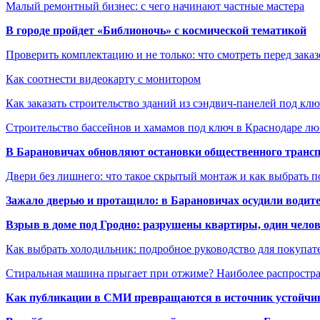
Малый ремонтный бизнес: с чего начинают частные мастера
В городе пройдет «Библионочь» с космической тематикой
Проверить комплектацию и не только: что смотреть перед заказ
Как соотнести видеокарту с монитором
Как заказать строительство зданий из сэндвич-панелей под кл
Строительство бассейнов и хамамов под ключ в Краснодаре л
В Барановичах обновляют остановки общественного транс
Двери без лишнего: что такое скрытый монтаж и как выбрать 
Зажало дверью и протащило: в Барановичах осудили водите
Взрыв в доме под Гродно: разрушены квартиры, один челов
Как выбрать холодильник: подробное руководство для покупат
Стиральная машина прыгает при отжиме? Наиболее распрост
Как публикации в СМИ превращаются в источник устойчиво