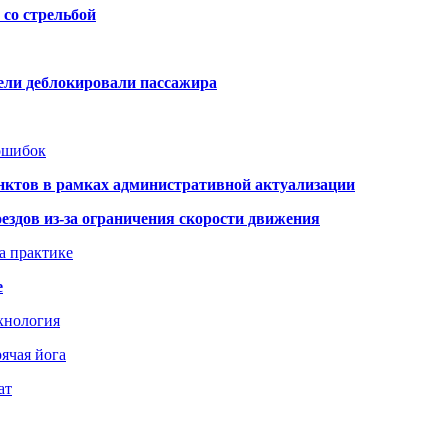
со стрельбой
тели деблокировали пассажира
 ошибок
нктов в рамках административной актуализации
здов из-за ограничения скорости движения
а практике
е
хнология
ячая йога
ат