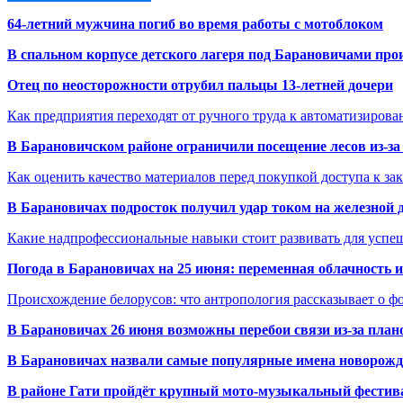
64-летний мужчина погиб во время работы с мотоблоком
В спальном корпусе детского лагеря под Барановичами пр
Отец по неосторожности отрубил пальцы 13-летней дочери
Как предприятия переходят от ручного труда к автоматизиров
В Барановичском районе ограничили посещение лесов из-з
Как оценить качество материалов перед покупкой доступа к з
В Барановичах подросток получил удар током на железной 
Какие надпрофессиональные навыки стоит развивать для успе
Погода в Барановичах на 25 июня: переменная облачность 
Происхождение белорусов: что антропология рассказывает о 
В Барановичах 26 июня возможны перебои связи из-за план
В Барановичах назвали самые популярные имена новорож
В районе Гати пройдёт крупный мото-музыкальный фестива