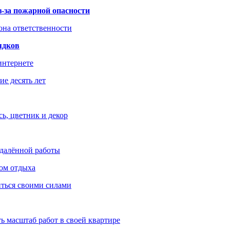
з-за пожарной опасности
зона ответственности
ядков
интернете
е десять лет
ь, цветник и декор
удалённой работы
ом отдыха
иться своими силами
ь масштаб работ в своей квартире