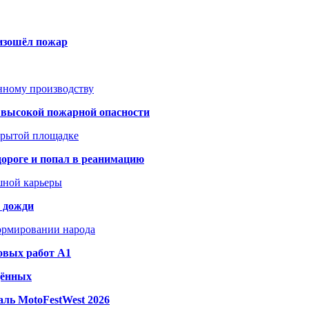
оизошёл пожар
анному производству
а высокой пожарной опасности
акрытой площадке
дороге и попал в реанимацию
шной карьеры
и дожди
формировании народа
овых работ A1
дённых
ль MotoFestWest 2026