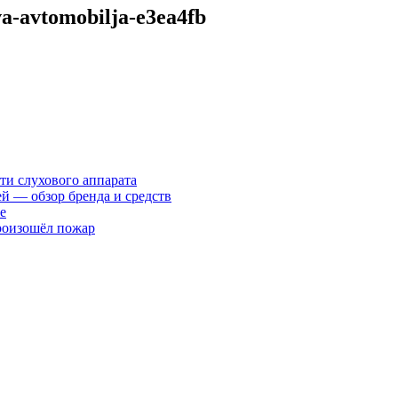
va-avtomobilja-e3ea4fb
ти слухового аппарата
ей — обзор бренда и средств
е
произошёл пожар