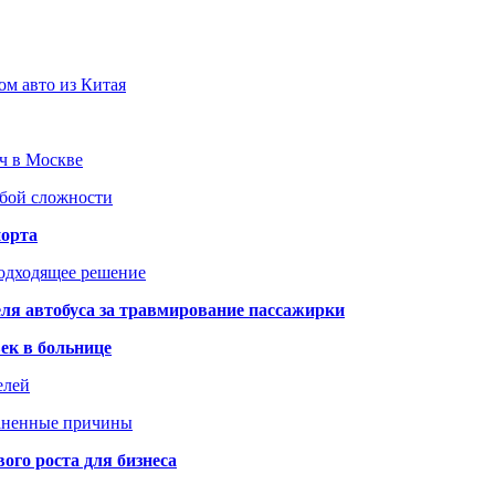
ом авто из Китая
юч в Москве
юбой сложности
порта
подходящее решение
ля автобуса за травмирование пассажирки
ек в больнице
елей
раненные причины
го роста для бизнеса