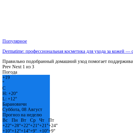
Популярное
Dermatime: профессиональная косметика для ухода за кожей —
Правильно подобранный домашний уход помогает поддерживат
Prev
Next
1 из 3
Погода
+
19
°
C
H:
+
20°
L:
+
12°
Барановичи
Суббота, 08 Август
Прогноз на неделю
Вс
Пн
Вт
Ср
Чт
Пт
+
22°
+
28°
+
22°
+
21°
+
21°
+
24°
+
10°
+
12°
+
14°
+
9°
+
10°
+
9°