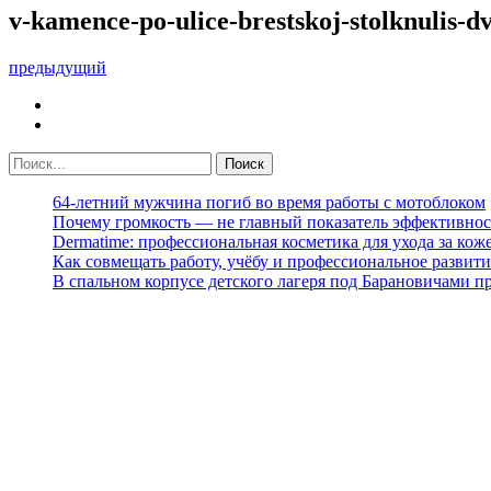
v-kamence-po-ulice-brestskoj-stolknulis-d
предыдущий
64-летний мужчина погиб во время работы с мотоблоком
Почему громкость — не главный показатель эффективнос
Dermatime: профессиональная косметика для ухода за кож
Как совмещать работу, учёбу и профессиональное развити
В спальном корпусе детского лагеря под Барановичами 