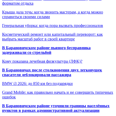
форматом отдыха
Крыша дала течь: когда звонить мастерам, а когда можно
справиться своими силами
Генеральная уборка: когда пора вызвать профессионалов
Косметический ремонт или капитальный переворот: как
выбрать масштаб работ в своей квартире
В Барановичском районе пьяного бесправника
задерживали со стрельбой
Кому показана лечебная физкультура (ЛФК)?
В Барановичах после столкновения двух легковушек
спасатели деблокировали пассажира
BMW i3 2026: до 850 км без подзарядки
Grand Mobile: как правильно начать и не совершить типичных
ошибок
В Барановичском районе уточнили границы населённых
пунктов в рамках административной актуализации