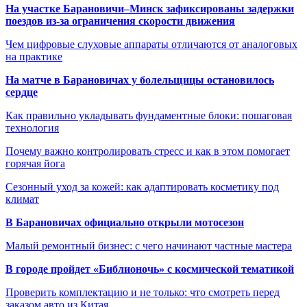
На участке Барановичи–Минск зафиксированы задержки
поездов из-за ограничения скорости движения
Чем цифровые слуховые аппараты отличаются от аналоговых
на практике
На матче в Барановичах у болельщицы остановилось
сердце
Как правильно укладывать фундаментные блоки: пошаговая
технология
Почему важно контролировать стресс и как в этом помогает
горячая йога
Сезонный уход за кожей: как адаптировать косметику под
климат
В Барановичах официально открыли мотосезон
Малый ремонтный бизнес: с чего начинают частные мастера
В городе пройдет «Библионочь» с космической тематикой
Проверить комплектацию и не только: что смотреть перед
заказом авто из Китая