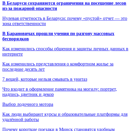
В Беларуси сохраняются ограничения на посещение лесов
из-за пожарной опасности
Нулевая отчетность в Беларуси: почему «пустой» отчет — это
зона ответственности
В Барановичах прошли учения по разгону массовых
беспорядков
Как изменились способы общения и защиты личных данных в
интернете
Как изменились представления о комфортном жилье за
последние десять лет
7 вещей, которые нельзя смывать в унитаз
Что входит в оформление памятника на могилу: портрет,
надпись, цветник и декор
Выбор лодочного мотора
Как люди выбирают курсы и образовательные платформы для
удалённой работы
Почему короткие поездки в Минск становятся удобным