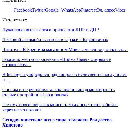
Поделиться
Facebook
Twitter
Google+
WhatsApp
Pinterest
Эл. адрес
Viber
Интересное:
Лукашенко высказался о признании ЛНР и ДНР
Легковой автомобиль сгорел в гараже в Барановичах
Читатель: В Бресте за магазином Микс замечен вид опасных…
Заказник местного значения «Пойма Львы» открыли в
Столинском…
В Беларуси упорядочен ряд вопросов исчисления выслуги лет
и…
Сносим и перестраиваем: как правильно демонтировать
старые постройки в Барановичах
Почему новые лифты в многоэтажках перестают работать
через несколько лет
Сегодня христиане всего мира отмечают Рождество
Христово