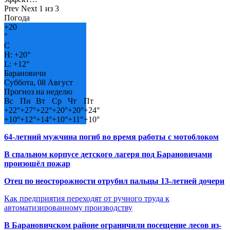
Prev
Next
1 из 3
Погода
+
20
°
C
H:
+
20°
L:
+
12°
Барановичи
Суббота, 08 Август
Прогноз на неделю
Вс
Пн
Вт
Ср
Чт
Пт
+
22°
+
27°
+
22°
+
20°
+
20°
+
24°
+
10°
+
12°
+
14°
+
10°
+
11°
+
10°
64-летний мужчина погиб во время работы с мотоблоком
В спальном корпусе детского лагеря под Барановичами
произошёл пожар
Отец по неосторожности отрубил пальцы 13-летней дочери
Как предприятия переходят от ручного труда к
автоматизированному производству
В Барановичском районе ограничили посещение лесов из-