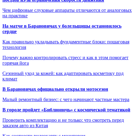
Чем цифровые слуховые аппараты отличаются от аналоговых
на практике
На матче в Барановичах у болельщицы остановилось
сердце
Как правильно укладывать фундаментные блоки: пошаговая
технология
Почему важно контролировать стресс и как в этом помогает
горячая йога
Сезонный уход за кожей: как адаптировать косметику под
климат
В Барановичах официально открыли мотосезон
Малый ремонтный бизнес: с чего начинают частные мастера
В городе пройдет «Библионочь» с космической тематикой
Проверить комплектацию и не только: что смотреть перед
заказом авто из Китая
Как соотнести видеокарту с монитором