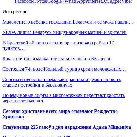
Facebook
Twitter
Google+
WhatsApp
Pinterest
Эл. адрес
Viber
Интересное:
Малолетнего ребенка гражданки Беларуси и ее мужа нашли…
УЕФА лишил Беларусь международных матчей и зрителей
В Брестской области сегодня организована работа 17
пунктов…
Какая почтовая марка признана лучшей в Беларуси
Состоялся 7-й волейбольный турнир среди молодежных…
Сносим и перестраиваем: как правильно демонтировать
старые постройки в Барановичах
Почему новые лифты в многоэтажках перестают работать
через несколько лет
Сегодня христиане всего мира отмечают Рождество
Христово
Спаўняецца 225 гадоў з дня нараджэння Адама Міцкевіча