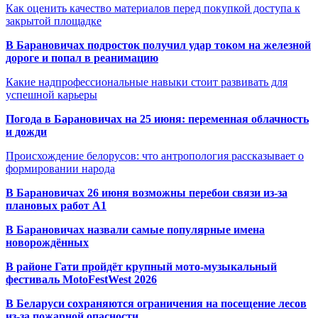
Как оценить качество материалов перед покупкой доступа к
закрытой площадке
В Барановичах подросток получил удар током на железной
дороге и попал в реанимацию
Какие надпрофессиональные навыки стоит развивать для
успешной карьеры
Погода в Барановичах на 25 июня: переменная облачность
и дожди
Происхождение белорусов: что антропология рассказывает о
формировании народа
В Барановичах 26 июня возможны перебои связи из-за
плановых работ A1
В Барановичах назвали самые популярные имена
новорождённых
В районе Гати пройдёт крупный мото-музыкальный
фестиваль MotoFestWest 2026
В Беларуси сохраняются ограничения на посещение лесов
из-за пожарной опасности