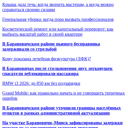
Крыша дала течь: когда звонить мастерам, а когда можно
справиться своими силами
Генеральная уборка: когда пора вызвать профессионалов
Косметический ремонт или капитальный переворот: как
выбрать масштаб работ в своей квартире
В Барановичском районе пьяного бесправника
задерживали со стрельбой
Кому показана лечебная физкультура (ЛФК)?
В Барановичах после столкновения двух легковушек
спасатели деблокировали пассажира
BMW i3 2026: до 850 км без подзарядки
Grand Mobile: как правильно начать и не совершить типичных
ошибок
В Барановичском районе уточнили границы населённых
пунктов в рамках административной актуализации
На участке Барановичи–Минск зафиксированы задержки
поездов из-за ограничения скорости движения