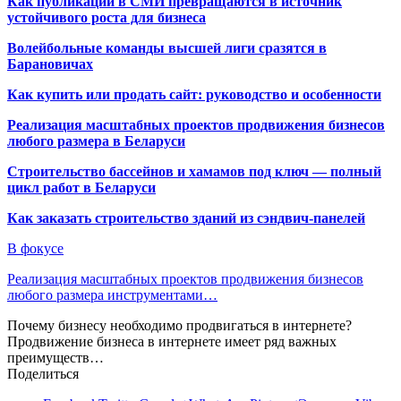
Как публикации в СМИ превращаются в источник
устойчивого роста для бизнеса
Волейбольные команды высшей лиги сразятся в
Барановичах
Как купить или продать сайт: руководство и особенности
Реализация масштабных проектов продвижения бизнесов
любого размера в Беларуси
Строительство бассейнов и хамамов под ключ — полный
цикл работ в Беларуси
Как заказать строительство зданий из сэндвич-панелей
В фокусе
Реализация масштабных проектов продвижения бизнесов
любого размера инструментами…
Почему бизнесу необходимо продвигаться в интернете?
Продвижение бизнеса в интернете имеет ряд важных
преимуществ…
Поделиться