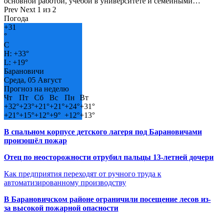
основной работой, учёбой в университете и семейными…
Prev
Next
1 из 2
Погода
+
31
°
C
H:
+
33°
L:
+
19°
Барановичи
Среда, 05 Август
Прогноз на неделю
Чт
Пт
Сб
Вс
Пн
Вт
+
32°
+
23°
+
21°
+
21°
+
24°
+
31°
+
21°
+
15°
+
12°
+
9°
+
12°
+
13°
В спальном корпусе детского лагеря под Барановичами
произошёл пожар
Отец по неосторожности отрубил пальцы 13-летней дочери
Как предприятия переходят от ручного труда к
автоматизированному производству
В Барановичском районе ограничили посещение лесов из-
за высокой пожарной опасности