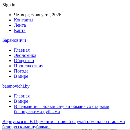
Sign in
Четверг, 6 августа, 2026
Контакты
Лента
Карта
Барановичи
Главная
Экономика
Общество
Происшествия
Погода
В мире
baranovichi.by
Главная
В мире
В Германии – новый случай обмана со старыми
белорусскими рублями
Вернуться к "В Германии – новый случай обмана со старыми
белорусскими рублями"