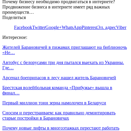
Почему бизнесу необходимо продвигаться в интернете?
Продвижение бизнеса в интернете имеет ряд важных
преимуществ…
Поделиться
Facebook
Twitter
Google+
WhatsApp
Pinterest
Эл. адрес
Viber
Интересное:
Жителей Барановичей в пижамах приглашают на библионочь
«Не…
Автобус с белорусами три дня пытался выехать из Украины.
Где…
Арсенал боеприпасов в лесу нашел житель Барановичей
Брестская волейбольная команда «Прибужье» вышла в
финал…
Первый миллион тонн зерна намолочен в Беларуси
Сносим и перестраиваем: как правильно демонтировать
старые постройки в Барановичах
Почему новые лифты в многоэтажках перестают работать