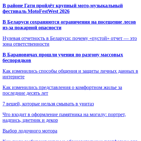
В районе Гати пройдёт крупный мото-музыкальный
фестиваль MotoFestWest 2026
В Беларуси сохраняются ограничения на посещение лесов
из-за пожарной опасности
Нулевая отчетность в Беларуси: почему «пустой» отчет — это
зона ответственности
В Барановичах прошли учения по разгону массовых
беспорядков
Как изменились способы общения и защиты личных данных в
интернете
Как изменились представления о комфортном жилье за
последние десять лет
7 вещей, которые нельзя смывать в унитаз
Что входит в оформление памятника на могилу: портрет,
надпись, цветник и декор
Выбор лодочного мотора