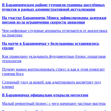
В Барановичском районе уточнили границы населённых
пунктов в рамках административной актуализации
На участке Барановичи–Минск зафиксированы задержки
поездов из-за ограничения скорости движения
Чем цифровые слуховые аппараты отличаются от аналоговых
на практике
На матче в Барановичах у болельщицы остановилось
сердце
Как правильно укладывать фундаментные блоки: пошаговая
технология
Почему важно контролировать стресс и как в этом помогает
горячая йога
Сезонный уход за кожей: как адаптировать косметику под
климат
В Барановичах официально открыли мотосезон
Малый ремонтный бизнес: с чего начинают частные мастера