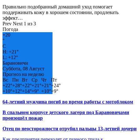
Правильно подобранный домашний уход помогает
поддерживать кожу в хорошем состоянии, продлевать
эффект…
Prev
Next
1 из 3
Погода
+
20
°
C
H:
+
21°
L:
+
12°
Барановичи
Суббота, 08 Август
Прогноз на неделю
Вс
Пн
Вт
Ср
Чт
Пт
+
22°
+
28°
+
22°
+
21°
+
21°
+
24°
+
10°
+
12°
+
14°
+
9°
+
10°
+
9°
64-летний мужчина погиб во время работы с мотоблоком
В спальном корпусе детского лагеря под Барановичами
произошёл пожар
Отец по неосторожности отрубил пальцы 13-летней дочери
Как предприятия переходят от ручного труда к