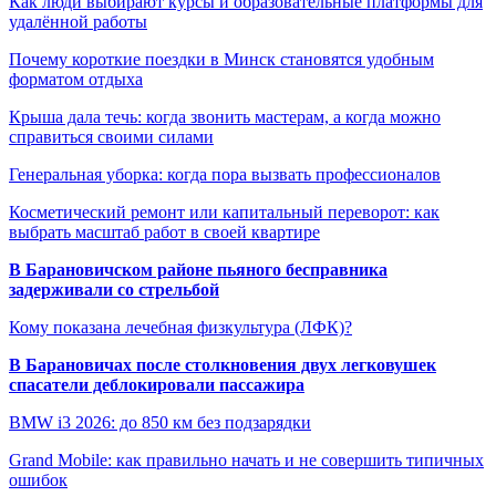
Как люди выбирают курсы и образовательные платформы для
удалённой работы
Почему короткие поездки в Минск становятся удобным
форматом отдыха
Крыша дала течь: когда звонить мастерам, а когда можно
справиться своими силами
Генеральная уборка: когда пора вызвать профессионалов
Косметический ремонт или капитальный переворот: как
выбрать масштаб работ в своей квартире
В Барановичском районе пьяного бесправника
задерживали со стрельбой
Кому показана лечебная физкультура (ЛФК)?
В Барановичах после столкновения двух легковушек
спасатели деблокировали пассажира
BMW i3 2026: до 850 км без подзарядки
Grand Mobile: как правильно начать и не совершить типичных
ошибок