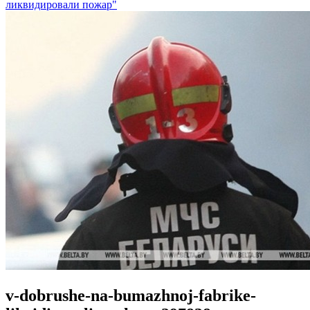
ликвидировали пожар"
v-dobrushe-na-bumazhnoj-fabrike-