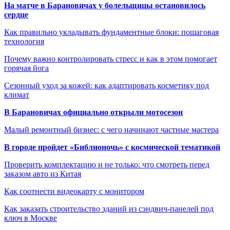
На матче в Барановичах у болельщицы остановилось
сердце
Как правильно укладывать фундаментные блоки: пошаговая
технология
Почему важно контролировать стресс и как в этом помогает
горячая йога
Сезонный уход за кожей: как адаптировать косметику под
климат
В Барановичах официально открыли мотосезон
Малый ремонтный бизнес: с чего начинают частные мастера
В городе пройдет «Библионочь» с космической тематикой
Проверить комплектацию и не только: что смотреть перед
заказом авто из Китая
Как соотнести видеокарту с монитором
Как заказать строительство зданий из сэндвич-панелей под
ключ в Москве