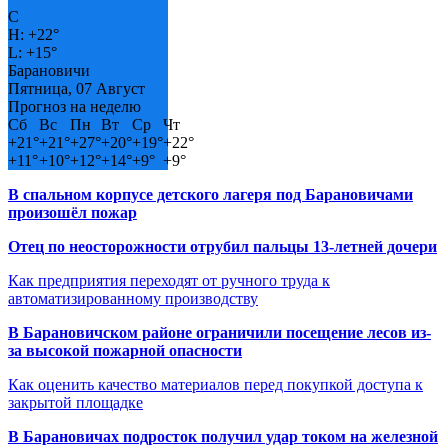
C
H:
+
22°
L:
+
15°
Барановичи
Пятница, 07 Август
Прогноз на неделю
Сб
Вс
Пн
Вт
Ср
Чт
+
21°
+
21°
+
27°
+
20°
+
19°
+
22°
+
11°
+
10°
+
12°
+
14°
+
9°
+
9°
В спальном корпусе детского лагеря под Барановичами
произошёл пожар
Отец по неосторожности отрубил пальцы 13-летней дочери
Как предприятия переходят от ручного труда к
автоматизированному производству
В Барановичском районе ограничили посещение лесов из-
за высокой пожарной опасности
Как оценить качество материалов перед покупкой доступа к
закрытой площадке
В Барановичах подросток получил удар током на железной