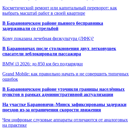
Косметический ремонт или капитальный переворот: как
выбрать масштаб работ в своей квартире
В Барановичском районе пьяного бесправника
задерживали со стрельбой
Кому показана лечебная физкультура (ЛФК)?
В Барановичах после столкновения двух легковушек
спасатели деблокировали пассажира
BMW i3 2026: до 850 км без подзарядки
Grand Mobile: как правильно начать и не совершить типичных
ошибок
В Барановичском районе уточнили границы населённых
пунктов в рамках административной актуализации
На участке Барановичи–Минск зафиксированы задержки
поездов из-за ограничения скорости движения
Чем цифровые слуховые аппараты отличаются от аналоговых
на практике