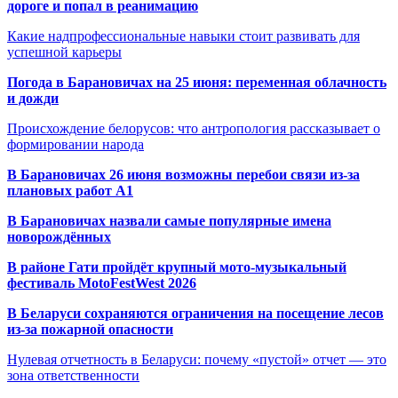
дороге и попал в реанимацию
Какие надпрофессиональные навыки стоит развивать для
успешной карьеры
Погода в Барановичах на 25 июня: переменная облачность
и дожди
Происхождение белорусов: что антропология рассказывает о
формировании народа
В Барановичах 26 июня возможны перебои связи из-за
плановых работ A1
В Барановичах назвали самые популярные имена
новорождённых
В районе Гати пройдёт крупный мото-музыкальный
фестиваль MotoFestWest 2026
В Беларуси сохраняются ограничения на посещение лесов
из-за пожарной опасности
Нулевая отчетность в Беларуси: почему «пустой» отчет — это
зона ответственности