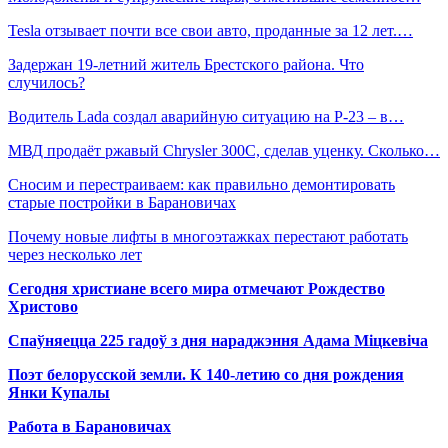
Tesla отзывает почти все свои авто, проданные за 12 лет.…
Задержан 19-летний житель Брестского района. Что
случилось?
Водитель Lada создал аварийную ситуацию на Р-23 – в…
МВД продаёт ржавый Chrysler 300С, сделав уценку. Сколько…
Сносим и перестраиваем: как правильно демонтировать
старые постройки в Барановичах
Почему новые лифты в многоэтажках перестают работать
через несколько лет
Сегодня христиане всего мира отмечают Рождество
Христово
Спаўняецца 225 гадоў з дня нараджэння Адама Міцкевіча
Поэт белорусской земли. К 140-летию со дня рождения
Янки Купалы
Работа в Барановичах