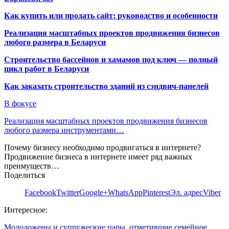
Как купить или продать сайт: руководство и особенности
Реализация масштабных проектов продвижения бизнесов
любого размера в Беларуси
Строительство бассейнов и хамамов под ключ — полный
цикл работ в Беларуси
Как заказать строительство зданий из сэндвич-панелей
В фокусе
Реализация масштабных проектов продвижения бизнесов
любого размера инструментами…
Почему бизнесу необходимо продвигаться в интернете?
Продвижение бизнеса в интернете имеет ряд важных
преимуществ…
Поделиться
Facebook
Twitter
Google+
WhatsApp
Pinterest
Эл. адрес
Viber
Интересное:
Молодожены и супружеские пары, отметившие семейное…