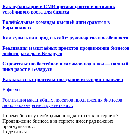
Как публикации в СМИ превращаются в источник
устойчивого роста для бизнеса
Волейбольные команды высшей лиги сразятся в
Барановичах
Как купить или продать сайт: руководство и особенности
Реализация масштабных проектов продвижения бизнесов
любого размера в Беларуси
Строительство бассейнов и хамамов под ключ — полный
цикл работ в Беларуси
Как заказать строительство зданий из сэндвич-панелей
В фокусе
Реализация масштабных проектов продвижения бизнесов
любого размера инструментами…
Почему бизнесу необходимо продвигаться в интернете?
Продвижение бизнеса в интернете имеет ряд важных
преимуществ…
Поделиться