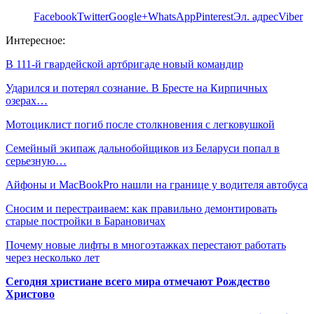
Facebook
Twitter
Google+
WhatsApp
Pinterest
Эл. адрес
Viber
Интересное:
В 111-й гвардейской артбригаде новый командир
Ударился и потерял сознание. В Бресте на Кирпичных
озерах…
Мотоциклист погиб после столкновения с легковушкой
Семейный экипаж дальнобойщиков из Беларуси попал в
серьезную…
Айфоны и MacBookPro нашли на границе у водителя автобуса
Сносим и перестраиваем: как правильно демонтировать
старые постройки в Барановичах
Почему новые лифты в многоэтажках перестают работать
через несколько лет
Сегодня христиане всего мира отмечают Рождество
Христово