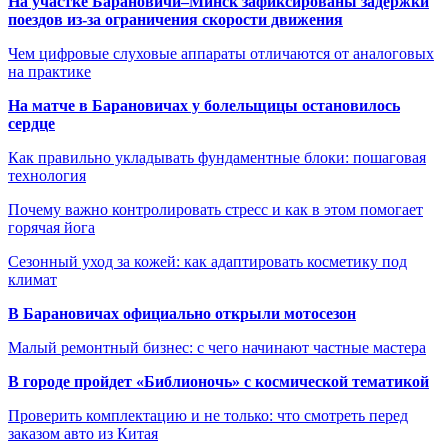
На участке Барановичи–Минск зафиксированы задержки
поездов из-за ограничения скорости движения
Чем цифровые слуховые аппараты отличаются от аналоговых
на практике
На матче в Барановичах у болельщицы остановилось
сердце
Как правильно укладывать фундаментные блоки: пошаговая
технология
Почему важно контролировать стресс и как в этом помогает
горячая йога
Сезонный уход за кожей: как адаптировать косметику под
климат
В Барановичах официально открыли мотосезон
Малый ремонтный бизнес: с чего начинают частные мастера
В городе пройдет «Библионочь» с космической тематикой
Проверить комплектацию и не только: что смотреть перед
заказом авто из Китая