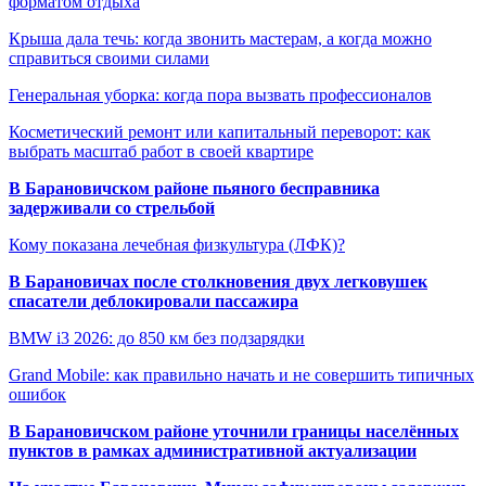
форматом отдыха
Крыша дала течь: когда звонить мастерам, а когда можно
справиться своими силами
Генеральная уборка: когда пора вызвать профессионалов
Косметический ремонт или капитальный переворот: как
выбрать масштаб работ в своей квартире
В Барановичском районе пьяного бесправника
задерживали со стрельбой
Кому показана лечебная физкультура (ЛФК)?
В Барановичах после столкновения двух легковушек
спасатели деблокировали пассажира
BMW i3 2026: до 850 км без подзарядки
Grand Mobile: как правильно начать и не совершить типичных
ошибок
В Барановичском районе уточнили границы населённых
пунктов в рамках административной актуализации