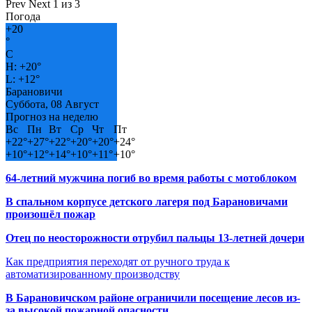
Prev
Next
1 из 3
Погода
+
20
°
C
H:
+
20°
L:
+
12°
Барановичи
Суббота, 08 Август
Прогноз на неделю
Вс
Пн
Вт
Ср
Чт
Пт
+
22°
+
27°
+
22°
+
20°
+
20°
+
24°
+
10°
+
12°
+
14°
+
10°
+
11°
+
10°
64-летний мужчина погиб во время работы с мотоблоком
В спальном корпусе детского лагеря под Барановичами
произошёл пожар
Отец по неосторожности отрубил пальцы 13-летней дочери
Как предприятия переходят от ручного труда к
автоматизированному производству
В Барановичском районе ограничили посещение лесов из-
за высокой пожарной опасности