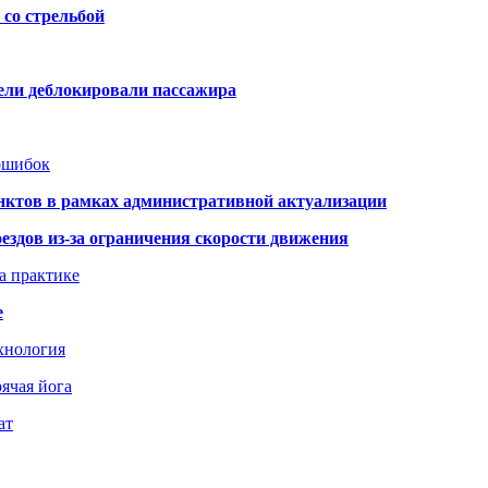
со стрельбой
тели деблокировали пассажира
 ошибок
нктов в рамках административной актуализации
здов из-за ограничения скорости движения
а практике
е
хнология
ячая йога
ат