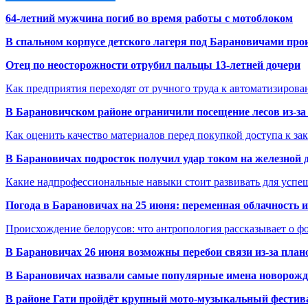
64-летний мужчина погиб во время работы с мотоблоком
В спальном корпусе детского лагеря под Барановичами пр
Отец по неосторожности отрубил пальцы 13-летней дочери
Как предприятия переходят от ручного труда к автоматизиров
В Барановичском районе ограничили посещение лесов из-з
Как оценить качество материалов перед покупкой доступа к з
В Барановичах подросток получил удар током на железной 
Какие надпрофессиональные навыки стоит развивать для успе
Погода в Барановичах на 25 июня: переменная облачность 
Происхождение белорусов: что антропология рассказывает о 
В Барановичах 26 июня возможны перебои связи из-за план
В Барановичах назвали самые популярные имена новорож
В районе Гати пройдёт крупный мото-музыкальный фестива