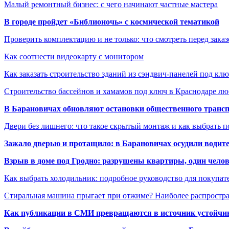
Малый ремонтный бизнес: с чего начинают частные мастера
В городе пройдет «Библионочь» с космической тематикой
Проверить комплектацию и не только: что смотреть перед заказ
Как соотнести видеокарту с монитором
Как заказать строительство зданий из сэндвич-панелей под кл
Строительство бассейнов и хамамов под ключ в Краснодаре л
В Барановичах обновляют остановки общественного транс
Двери без лишнего: что такое скрытый монтаж и как выбрать 
Зажало дверью и протащило: в Барановичах осудили водите
Взрыв в доме под Гродно: разрушены квартиры, один челов
Как выбрать холодильник: подробное руководство для покупат
Стиральная машина прыгает при отжиме? Наиболее распрост
Как публикации в СМИ превращаются в источник устойчиво