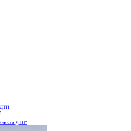
и ДТП
2
робности ДТП"