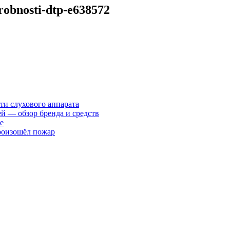
drobnosti-dtp-e638572
ти слухового аппарата
ей — обзор бренда и средств
е
произошёл пожар