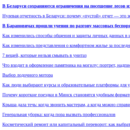
В Беларуси сохраняются ограничения на посещение лесов и
Нулевая отчетность в Беларуси: почему «пустой» отчет — это 
В Барановичах прошли учения по разгону массовых беспор
Как изменились способы общения и защиты личных данных в 
Как изменились представления о комфортном жилье за последни
7 вещей, которые нельзя смывать в унитаз
Что входит в оформление памятника на могилу: портрет, надпис
Выбор лодочного мотора
Как люди выбирают курсы и образовательные платформы для 
Почему короткие поездки в Минск становятся удобным формат
Крыша дала течь: когда звонить мастерам, а когда можно справ
Генеральная уборка: когда пора вызвать профессионалов
Косметический ремонт или капитальный переворот: как выбрат