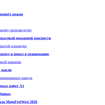
оизошёл пожар
анному производству
а высокой пожарной опасности
акрытой площадке
дороге и попал в реанимацию
шной карьеры
и дожди
формировании народа
овых работ A1
дённых
ль MotoFestWest 2026