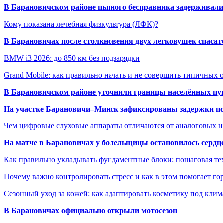
В Барановичском районе пьяного бесправника задерживали 
Кому показана лечебная физкультура (ЛФК)?
В Барановичах после столкновения двух легковушек спаса
BMW i3 2026: до 850 км без подзарядки
Grand Mobile: как правильно начать и не совершить типичных
В Барановичском районе уточнили границы населённых пу
На участке Барановичи–Минск зафиксированы задержки пое
Чем цифровые слуховые аппараты отличаются от аналоговых н
На матче в Барановичах у болельщицы остановилось сердц
Как правильно укладывать фундаментные блоки: пошаговая те
Почему важно контролировать стресс и как в этом помогает гор
Сезонный уход за кожей: как адаптировать косметику под клим
В Барановичах официально открыли мотосезон