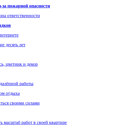
з-за пожарной опасности
зона ответственности
ядков
интернете
е десять лет
ь, цветник и декор
удалённой работы
ом отдыха
иться своими силами
ь масштаб работ в своей квартире