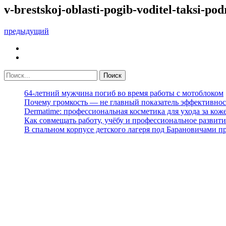
v-brestskoj-oblasti-pogib-voditel-taksi-po
предыдущий
64-летний мужчина погиб во время работы с мотоблоком
Почему громкость — не главный показатель эффективнос
Dermatime: профессиональная косметика для ухода за кож
Как совмещать работу, учёбу и профессиональное развити
В спальном корпусе детского лагеря под Барановичами 