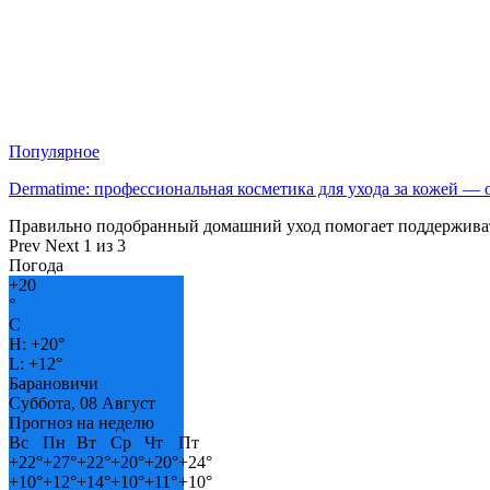
Популярное
Dermatime: профессиональная косметика для ухода за кожей —
Правильно подобранный домашний уход помогает поддерживат
Prev
Next
1 из 3
Погода
+
20
°
C
H:
+
20°
L:
+
12°
Барановичи
Суббота, 08 Август
Прогноз на неделю
Вс
Пн
Вт
Ср
Чт
Пт
+
22°
+
27°
+
22°
+
20°
+
20°
+
24°
+
10°
+
12°
+
14°
+
10°
+
11°
+
10°