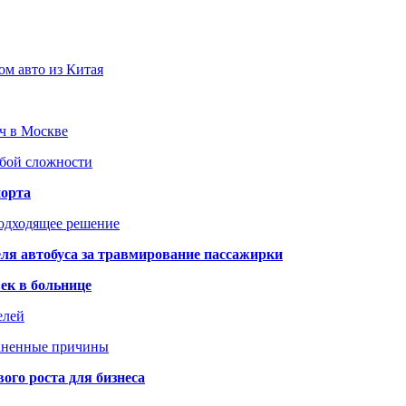
ом авто из Китая
юч в Москве
юбой сложности
порта
подходящее решение
ля автобуса за травмирование пассажирки
ек в больнице
елей
раненные причины
го роста для бизнеса