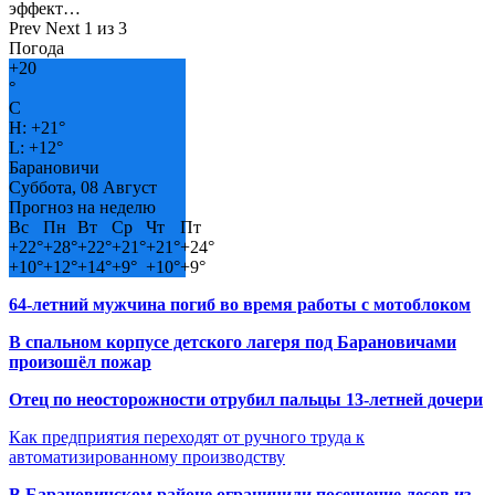
эффект…
Prev
Next
1 из 3
Погода
+
20
°
C
H:
+
21°
L:
+
12°
Барановичи
Суббота, 08 Август
Прогноз на неделю
Вс
Пн
Вт
Ср
Чт
Пт
+
22°
+
28°
+
22°
+
21°
+
21°
+
24°
+
10°
+
12°
+
14°
+
9°
+
10°
+
9°
64-летний мужчина погиб во время работы с мотоблоком
В спальном корпусе детского лагеря под Барановичами
произошёл пожар
Отец по неосторожности отрубил пальцы 13-летней дочери
Как предприятия переходят от ручного труда к
автоматизированному производству
В Барановичском районе ограничили посещение лесов из-