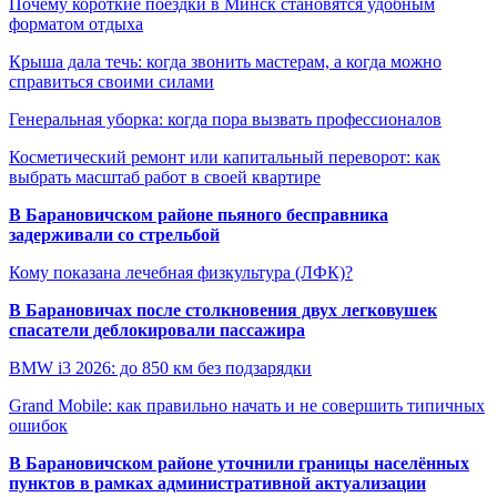
Почему короткие поездки в Минск становятся удобным
форматом отдыха
Крыша дала течь: когда звонить мастерам, а когда можно
справиться своими силами
Генеральная уборка: когда пора вызвать профессионалов
Косметический ремонт или капитальный переворот: как
выбрать масштаб работ в своей квартире
В Барановичском районе пьяного бесправника
задерживали со стрельбой
Кому показана лечебная физкультура (ЛФК)?
В Барановичах после столкновения двух легковушек
спасатели деблокировали пассажира
BMW i3 2026: до 850 км без подзарядки
Grand Mobile: как правильно начать и не совершить типичных
ошибок
В Барановичском районе уточнили границы населённых
пунктов в рамках административной актуализации