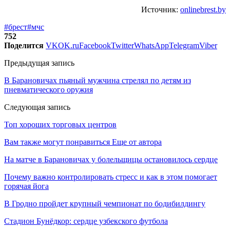
Источник:
onlinebrest.by
#брест
#мчс
752
Поделится
VK
OK.ru
Facebook
Twitter
WhatsApp
Telegram
Viber
Предыдущая запись
В Барановичах пьяный мужчина стрелял по детям из
пневматического оружия
Следующая запись
Топ хороших торговых центров
Вам также могут понравиться
Еще от автора
На матче в Барановичах у болельщицы остановилось сердце
Почему важно контролировать стресс и как в этом помогает
горячая йога
В Гродно пройдет крупный чемпионат по бодибилдингу
Стадион Бунёдкор: сердце узбекского футбола