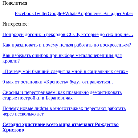
Поделиться
Facebook
Twitter
Google+
WhatsApp
Pinterest
Эл. адрес
Viber
Интересное:
Попробуй догони: 5 рекордов СССР, которые до сих пор не…
Как праздновать и почему нельзя работать по воскресеньям?
Как избежать ошибок при выборе металлочерепицы для
кровли?
«Почему мой бывший следит за мной в социальных сетях»
9 мая от остановки «Крепость» будут отправляться…
Сносим и перестраиваем: как правильно демонтировать
старые постройки в Барановичах
Почему новые лифты в многоэтажках перестают работать
через несколько лет
Сегодня христиане всего мира отмечают Рождество
Христово