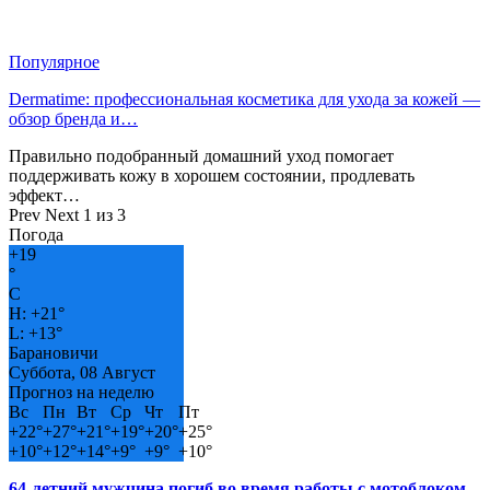
Популярное
Dermatime: профессиональная косметика для ухода за кожей —
обзор бренда и…
Правильно подобранный домашний уход помогает
поддерживать кожу в хорошем состоянии, продлевать
эффект…
Prev
Next
1 из 3
Погода
+
19
°
C
H:
+
21°
L:
+
13°
Барановичи
Суббота, 08 Август
Прогноз на неделю
Вс
Пн
Вт
Ср
Чт
Пт
+
22°
+
27°
+
21°
+
19°
+
20°
+
25°
+
10°
+
12°
+
14°
+
9°
+
9°
+
10°
64-летний мужчина погиб во время работы с мотоблоком