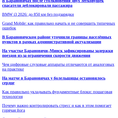
В Барановичах после столкновения двух легковушек
спасатели деблокировали пассажира
BMW i3 2026: до 850 км без подзарядки
Grand Mobile: как правильно начать и не совершить типичных
ошибок
В Барановичском районе уточнили границы населённых
пунктов в рамках административной актуализации
На участке Барановичи–Минск зафиксированы задержки
поездов из-за ограничения скорости движения
Чем цифровые слуховые аппараты отличаются от аналоговых
на практике
На матче в Барановичах у болельщицы остановилось
сердце
Как правильно укладывать фундаментные блоки: пошаговая
технология
Почему важно контролировать стресс и как в этом помогает
горячая йога