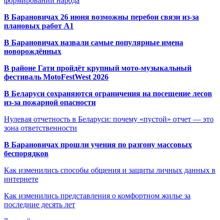
формировании народа
В Барановичах 26 июня возможны перебои связи из-за
плановых работ A1
В Барановичах назвали самые популярные имена
новорождённых
В районе Гати пройдёт крупный мото-музыкальный
фестиваль MotoFestWest 2026
В Беларуси сохраняются ограничения на посещение лесов
из-за пожарной опасности
Нулевая отчетность в Беларуси: почему «пустой» отчет — это
зона ответственности
В Барановичах прошли учения по разгону массовых
беспорядков
Как изменились способы общения и защиты личных данных в
интернете
Как изменились представления о комфортном жилье за
последние десять лет