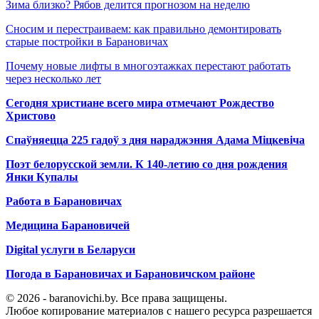
Зима близко? Рябов делится прогнозом на неделю
Сносим и перестраиваем: как правильно демонтировать
старые постройки в Барановичах
Почему новые лифты в многоэтажках перестают работать
через несколько лет
Сегодня христиане всего мира отмечают Рождество
Христово
Спаўняецца 225 гадоў з дня нараджэння Адама Міцкевіча
Поэт белорусской земли. К 140-летию со дня рождения
Янки Купалы
Работа в Барановичах
Медицина Барановичей
Digital услуги в Беларуси
Погода в Барановичах и Барановичском районе
© 2026 - baranovichi.by. Все права защищены.
Любое копирование материалов с нашего ресурса разрешается