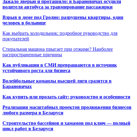
Зажало дверью и протащило: в Барановичах осудили
водителя автобуса за травмирование пассажирки
Взрыв в доме под Гродно: разрушены квартиры, один
человек в больнице
Как выбрать холодильник: подробное руководство для
покупателей
Стиральная машина прыгает при отжиме? Наиболее
распространенные причины
Как публикации в СМИ превращаются в источник
устойчивого роста для бизнеса
Волейбольные команды высшей лиги сразятся в
Барановичах
Как купить или продать сайт: руководство и особенности
Реализация масштабных проектов продвижения бизнесов
любого размера в Беларуси
Строительство бассейнов и хамамов под ключ — полный
цикл работ в Беларуси