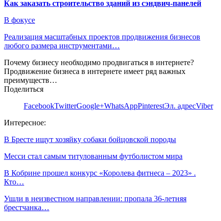
Как заказать строительство зданий из сэндвич-панелей
В фокусе
Реализация масштабных проектов продвижения бизнесов
любого размера инструментами…
Почему бизнесу необходимо продвигаться в интернете?
Продвижение бизнеса в интернете имеет ряд важных
преимуществ…
Поделиться
Facebook
Twitter
Google+
WhatsApp
Pinterest
Эл. адрес
Viber
Интересное:
В Бресте ищут хозяйку собаки бойцовской породы
Месси стал самым титулованным футболистом мира
В Кобрине прошел конкурс «Королева фитнеса – 2023» .
Кто…
Ушли в неизвестном направлении: пропала 36-летняя
брестчанка…