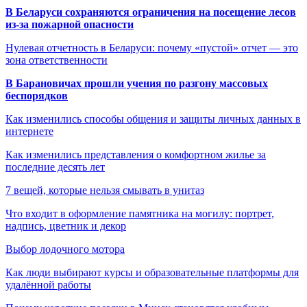
В Беларуси сохраняются ограничения на посещение лесов
из-за пожарной опасности
Нулевая отчетность в Беларуси: почему «пустой» отчет — это
зона ответственности
В Барановичах прошли учения по разгону массовых
беспорядков
Как изменились способы общения и защиты личных данных в
интернете
Как изменились представления о комфортном жилье за
последние десять лет
7 вещей, которые нельзя смывать в унитаз
Что входит в оформление памятника на могилу: портрет,
надпись, цветник и декор
Выбор лодочного мотора
Как люди выбирают курсы и образовательные платформы для
удалённой работы