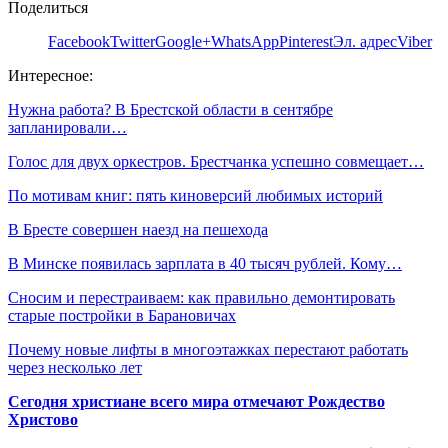
Поделиться
Facebook
Twitter
Google+
WhatsApp
Pinterest
Эл. адрес
Viber
Интересное:
Нужна работа? В Брестской области в сентябре
запланировали…
Голос для двух оркестров. Брестчанка успешно совмещает…
По мотивам книг: пять киноверсий любимых историй
В Бресте совершен наезд на пешехода
В Минске появилась зарплата в 40 тысяч рублей. Кому…
Сносим и перестраиваем: как правильно демонтировать
старые постройки в Барановичах
Почему новые лифты в многоэтажках перестают работать
через несколько лет
Сегодня христиане всего мира отмечают Рождество
Христово