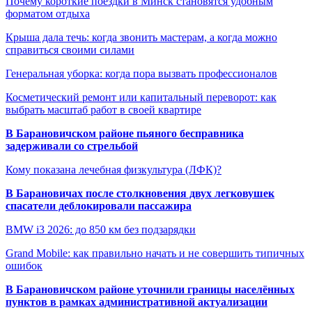
Почему короткие поездки в Минск становятся удобным
форматом отдыха
Крыша дала течь: когда звонить мастерам, а когда можно
справиться своими силами
Генеральная уборка: когда пора вызвать профессионалов
Косметический ремонт или капитальный переворот: как
выбрать масштаб работ в своей квартире
В Барановичском районе пьяного бесправника
задерживали со стрельбой
Кому показана лечебная физкультура (ЛФК)?
В Барановичах после столкновения двух легковушек
спасатели деблокировали пассажира
BMW i3 2026: до 850 км без подзарядки
Grand Mobile: как правильно начать и не совершить типичных
ошибок
В Барановичском районе уточнили границы населённых
пунктов в рамках административной актуализации