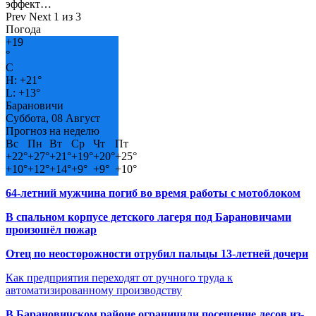
эффект…
Prev
Next
1 из 3
Погода
+
19
°
C
H:
+
21°
L:
+
13°
Барановичи
Суббота, 08 Август
Прогноз на неделю
Вс
Пн
Вт
Ср
Чт
Пт
+
22°
+
27°
+
21°
+
19°
+
20°
+
25°
+
10°
+
12°
+
14°
+
9°
+
9°
+
10°
64-летний мужчина погиб во время работы с мотоблоком
В спальном корпусе детского лагеря под Барановичами
произошёл пожар
Отец по неосторожности отрубил пальцы 13-летней дочери
Как предприятия переходят от ручного труда к
автоматизированному производству
В Барановичском районе ограничили посещение лесов из-