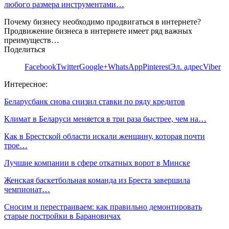
любого размера инструментами…
Почему бизнесу необходимо продвигаться в интернете?
Продвижение бизнеса в интернете имеет ряд важных
преимуществ…
Поделиться
Facebook
Twitter
Google+
WhatsApp
Pinterest
Эл. адрес
Viber
Интересное:
Беларусбанк снова снизил ставки по ряду кредитов
Климат в Беларуси меняется в три раза быстрее, чем на…
Как в Брестской области искали женщину, которая почти
трое…
Лучшие компании в сфере откатных ворот в Минске
Женская баскетбольная команда из Бреста завершила
чемпионат…
Сносим и перестраиваем: как правильно демонтировать
старые постройки в Барановичах