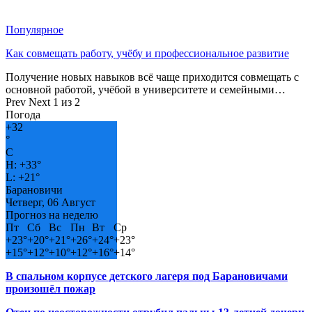
Популярное
Как совмещать работу, учёбу и профессиональное развитие
Получение новых навыков всё чаще приходится совмещать с
основной работой, учёбой в университете и семейными…
Prev
Next
1 из 2
Погода
+
32
°
C
H:
+
33°
L:
+
21°
Барановичи
Четверг, 06 Август
Прогноз на неделю
Пт
Сб
Вс
Пн
Вт
Ср
+
23°
+
20°
+
21°
+
26°
+
24°
+
23°
+
15°
+
12°
+
10°
+
12°
+
16°
+
14°
В спальном корпусе детского лагеря под Барановичами
произошёл пожар