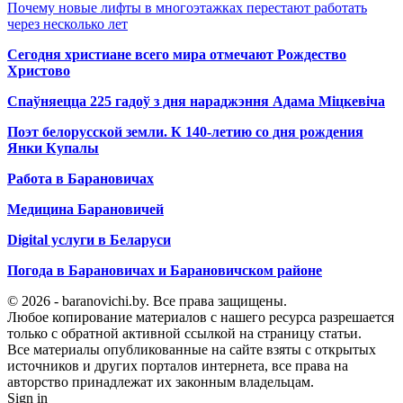
Почему новые лифты в многоэтажках перестают работать
через несколько лет
Сегодня христиане всего мира отмечают Рождество
Христово
Спаўняецца 225 гадоў з дня нараджэння Адама Міцкевіча
Поэт белорусской земли. К 140-летию со дня рождения
Янки Купалы
Работа в Барановичах
Медицина Барановичей
Digital услуги в Беларуси
Погода в Барановичах и Барановичском районе
© 2026 - baranovichi.by. Все права защищены.
Любое копирование материалов с нашего ресурса разрешается
только с обратной активной ссылкой на страницу статьи.
Все материалы опубликованные на сайте взяты с открытых
источников и других порталов интернета, все права на
авторство принадлежат их законным владельцам.
Sign in