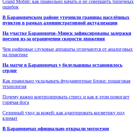
Grand Mobile: как правильно начать и не совершить типичных
ошибок
В Барановичском районе уточнили границы населённых
пунктов в рамках административной актуализации
На участке Барановичи–Минск зафиксированы задержки
поездов из-за ограничения скорости движения
Чем цифровые слуховые аппараты отличаются от аналоговых
на практике
На матче в Барановичах у болельщицы остановилось
сердце
Как правильно укладывать фундаментные блоки: пошаговая
технология
Почему важно контролировать стресс и как в этом помогает
горячая йога
Сезонный уход за кожей: как адаптировать косметику под
климат
В Барановичах официально открыли мотосезон