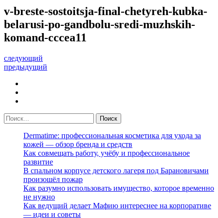
v-breste-sostoitsja-final-chetyreh-kubka-
belarusi-po-gandbolu-sredi-muzhskih-
komand-cccea11
следующий
предыдущий
Dermatime: профессиональная косметика для ухода за
кожей — обзор бренда и средств
Как совмещать работу, учёбу и профессиональное
развитие
В спальном корпусе детского лагеря под Барановичами
произошёл пожар
Как разумно использовать имущество, которое временно
не нужно
Как ведущий делает Мафию интереснее на корпоративе
— идеи и советы