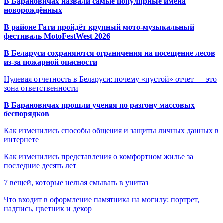
В Барановичах назвали самые популярные имена
новорождённых
В районе Гати пройдёт крупный мото-музыкальный
фестиваль MotoFestWest 2026
В Беларуси сохраняются ограничения на посещение лесов
из-за пожарной опасности
Нулевая отчетность в Беларуси: почему «пустой» отчет — это
зона ответственности
В Барановичах прошли учения по разгону массовых
беспорядков
Как изменились способы общения и защиты личных данных в
интернете
Как изменились представления о комфортном жилье за
последние десять лет
7 вещей, которые нельзя смывать в унитаз
Что входит в оформление памятника на могилу: портрет,
надпись, цветник и декор