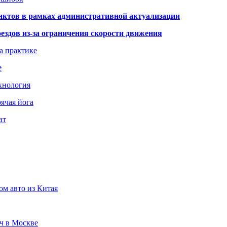
нктов в рамках административной актуализации
здов из-за ограничения скорости движения
а практике
е
хнология
ячая йога
ат
ом авто из Китая
юч в Москве