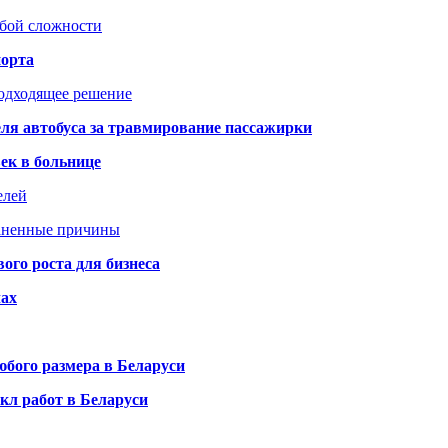
юбой сложности
порта
подходящее решение
ля автобуса за травмирование пассажирки
ек в больнице
елей
раненные причины
го роста для бизнеса
чах
бого размера в Беларуси
кл работ в Беларуси