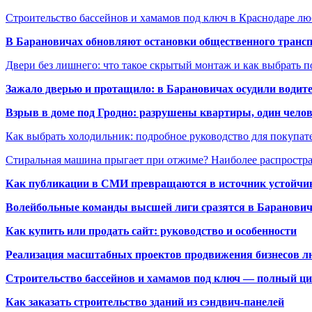
Строительство бассейнов и хамамов под ключ в Краснодаре л
В Барановичах обновляют остановки общественного транс
Двери без лишнего: что такое скрытый монтаж и как выбрать 
Зажало дверью и протащило: в Барановичах осудили водите
Взрыв в доме под Гродно: разрушены квартиры, один челов
Как выбрать холодильник: подробное руководство для покупат
Стиральная машина прыгает при отжиме? Наиболее распрост
Как публикации в СМИ превращаются в источник устойчиво
Волейбольные команды высшей лиги сразятся в Баранови
Как купить или продать сайт: руководство и особенности
Реализация масштабных проектов продвижения бизнесов лю
Строительство бассейнов и хамамов под ключ — полный ци
Как заказать строительство зданий из сэндвич-панелей