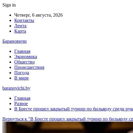
Sign in
Четверг, 6 августа, 2026
Контакты
Лента
Карта
Барановичи
Главная
Экономика
Общество
Происшествия
Погода
В мире
baranovichi.by
Главная
Разное
В Бресте прошел закрытый турнир по бильярду среди ру
Вернуться к "В Бресте прошел закрытый турнир по бильярду 