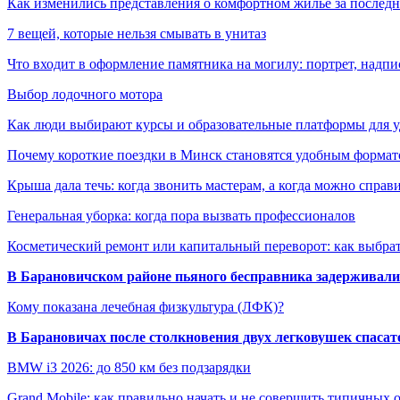
Как изменились представления о комфортном жилье за последни
7 вещей, которые нельзя смывать в унитаз
Что входит в оформление памятника на могилу: портрет, надпис
Выбор лодочного мотора
Как люди выбирают курсы и образовательные платформы для 
Почему короткие поездки в Минск становятся удобным формат
Крыша дала течь: когда звонить мастерам, а когда можно справ
Генеральная уборка: когда пора вызвать профессионалов
Косметический ремонт или капитальный переворот: как выбрат
В Барановичском районе пьяного бесправника задерживали 
Кому показана лечебная физкультура (ЛФК)?
В Барановичах после столкновения двух легковушек спаса
BMW i3 2026: до 850 км без подзарядки
Grand Mobile: как правильно начать и не совершить типичных