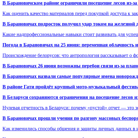
В Барановичском районе ограничили посещение лесов из-з
Как оценить качество материалов перед покупкой доступа к з
В Барановичах подросток получил удар током на железной 
Какие надпрофессиональные навыки стоит развивать для успе
Погода в Барановичах на 25 июня: переменная облачность 
Происхождение белорусов: что антропология рассказывает о 
В Барановичах 26 июня возможны перебои связи из-за план
В Барановичах назвали самые популярные имена новорож
В районе Гати пройдёт крупный мото-музыкальный фестива
В Беларуси сохраняются ограничения на посещение лесов и
Нулевая отчетность в Беларуси: почему «пустой» отчет — это 
В Барановичах прошли учения по разгону массовых беспор
Как изменились способы общения и защиты личных данных в 