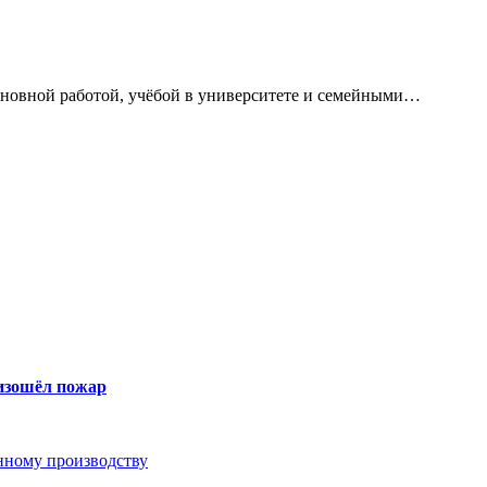
сновной работой, учёбой в университете и семейными…
оизошёл пожар
анному производству