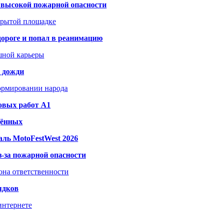
а высокой пожарной опасности
акрытой площадке
дороге и попал в реанимацию
шной карьеры
и дожди
формировании народа
овых работ A1
дённых
ль MotoFestWest 2026
з-за пожарной опасности
зона ответственности
ядков
интернете