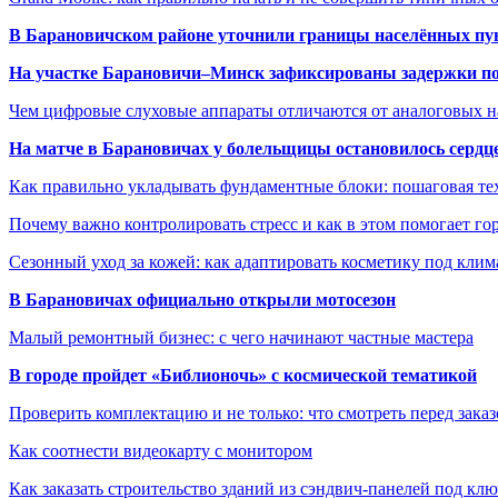
В Барановичском районе уточнили границы населённых пу
На участке Барановичи–Минск зафиксированы задержки пое
Чем цифровые слуховые аппараты отличаются от аналоговых н
На матче в Барановичах у болельщицы остановилось сердц
Как правильно укладывать фундаментные блоки: пошаговая те
Почему важно контролировать стресс и как в этом помогает гор
Сезонный уход за кожей: как адаптировать косметику под клим
В Барановичах официально открыли мотосезон
Малый ремонтный бизнес: с чего начинают частные мастера
В городе пройдет «Библионочь» с космической тематикой
Проверить комплектацию и не только: что смотреть перед заказ
Как соотнести видеокарту с монитором
Как заказать строительство зданий из сэндвич-панелей под кл