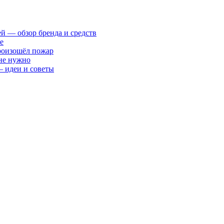
ей — обзор бренда и средств
е
произошёл пожар
 не нужно
— идеи и советы