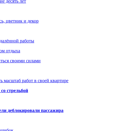
е десять лет
ь, цветник и декор
удалённой работы
ом отдыха
иться своими силами
ь масштаб работ в своей квартире
со стрельбой
тели деблокировали пассажира
 ошибок