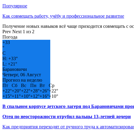
Популярное
Как совмещать работу, учёбу и профессиональное развитие
Получение новых навыков всё чаще приходится совмещать с о
Prev
Next
1 из 2
Погода
+
33
°
C
H:
+
33°
L:
+
21°
Барановичи
Четверг, 06 Август
Прогноз на неделю
Пт
Сб
Вс
Пн
Вт
Ср
+
22°
+
20°
+
22°
+
28°
+
26°
+
22°
+
15°
+
11°
+
10°
+
12°
+
16°
+
10°
В спальном корпусе детского лагеря под Барановичами пр
Отец по неосторожности отрубил пальцы 13-летней дочери
Как предприятия переходят от ручного труда к автоматизиров