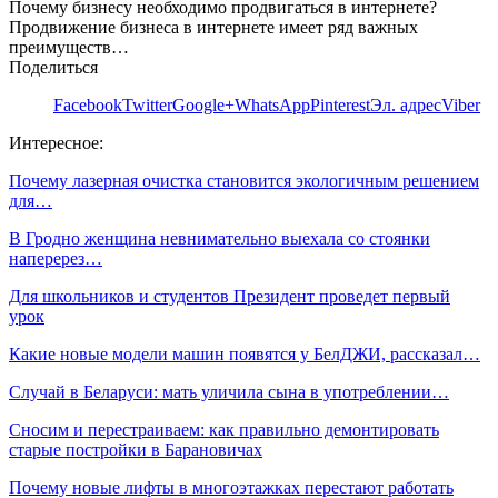
Почему бизнесу необходимо продвигаться в интернете?
Продвижение бизнеса в интернете имеет ряд важных
преимуществ…
Поделиться
Facebook
Twitter
Google+
WhatsApp
Pinterest
Эл. адрес
Viber
Интересное:
Почему лазерная очистка становится экологичным решением
для…
В Гродно женщина невнимательно выехала со стоянки
наперерез…
Для школьников и студентов Президент проведет первый
урок
Какие новые модели машин появятся у БелДЖИ, рассказал…
Случай в Беларуси: мать уличила сына в употреблении…
Сносим и перестраиваем: как правильно демонтировать
старые постройки в Барановичах
Почему новые лифты в многоэтажках перестают работать