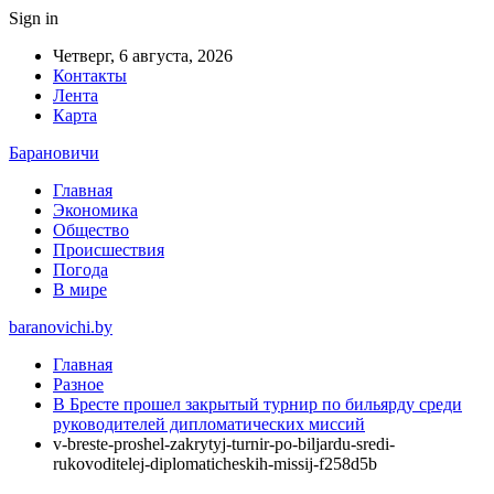
Sign in
Четверг, 6 августа, 2026
Контакты
Лента
Карта
Барановичи
Главная
Экономика
Общество
Происшествия
Погода
В мире
baranovichi.by
Главная
Разное
В Бресте прошел закрытый турнир по бильярду среди
руководителей дипломатических миссий
v-breste-proshel-zakrytyj-turnir-po-biljardu-sredi-
rukovoditelej-diplomaticheskih-missij-f258d5b