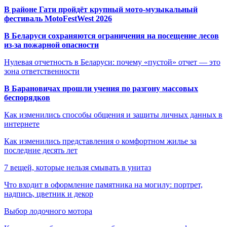
В районе Гати пройдёт крупный мото-музыкальный
фестиваль MotoFestWest 2026
В Беларуси сохраняются ограничения на посещение лесов
из-за пожарной опасности
Нулевая отчетность в Беларуси: почему «пустой» отчет — это
зона ответственности
В Барановичах прошли учения по разгону массовых
беспорядков
Как изменились способы общения и защиты личных данных в
интернете
Как изменились представления о комфортном жилье за
последние десять лет
7 вещей, которые нельзя смывать в унитаз
Что входит в оформление памятника на могилу: портрет,
надпись, цветник и декор
Выбор лодочного мотора