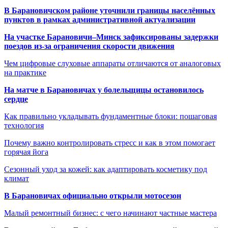
В Барановичском районе уточнили границы населённых
пунктов в рамках административной актуализации
На участке Барановичи–Минск зафиксированы задержки
поездов из-за ограничения скорости движения
Чем цифровые слуховые аппараты отличаются от аналоговых
на практике
На матче в Барановичах у болельщицы остановилось
сердце
Как правильно укладывать фундаментные блоки: пошаговая
технология
Почему важно контролировать стресс и как в этом помогает
горячая йога
Сезонный уход за кожей: как адаптировать косметику под
климат
В Барановичах официально открыли мотосезон
Малый ремонтный бизнес: с чего начинают частные мастера