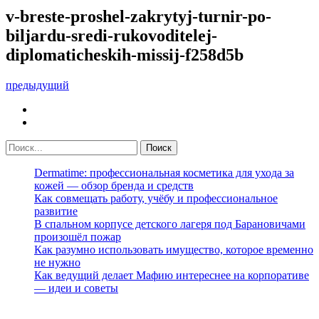
v-breste-proshel-zakrytyj-turnir-po-
biljardu-sredi-rukovoditelej-
diplomaticheskih-missij-f258d5b
предыдущий
Dermatime: профессиональная косметика для ухода за
кожей — обзор бренда и средств
Как совмещать работу, учёбу и профессиональное
развитие
В спальном корпусе детского лагеря под Барановичами
произошёл пожар
Как разумно использовать имущество, которое временно
не нужно
Как ведущий делает Мафию интереснее на корпоративе
— идеи и советы