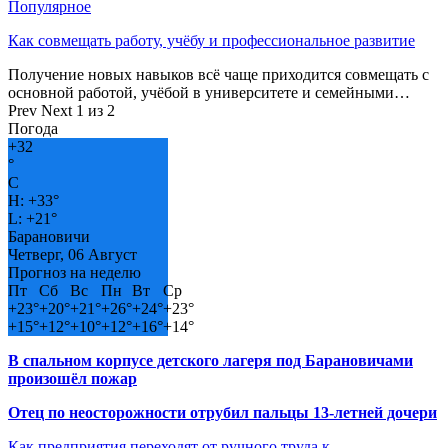
Популярное
Как совмещать работу, учёбу и профессиональное развитие
Получение новых навыков всё чаще приходится совмещать с
основной работой, учёбой в университете и семейными…
Prev
Next
1 из 2
Погода
+
32
°
C
H:
+
33°
L:
+
21°
Барановичи
Четверг, 06 Август
Прогноз на неделю
Пт
Сб
Вс
Пн
Вт
Ср
+
23°
+
20°
+
21°
+
26°
+
24°
+
23°
+
15°
+
12°
+
10°
+
12°
+
16°
+
14°
В спальном корпусе детского лагеря под Барановичами
произошёл пожар
Отец по неосторожности отрубил пальцы 13-летней дочери
Как предприятия переходят от ручного труда к