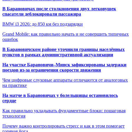
В Барановичах после столкновения двух легковушек
спасатели деблокировали пассажира
BMW i3 2026: до 850 км без подзарядки
Grand Mobile: как правильно начать и не совершить типичных
ошибок
В Барановичском районе уточнили границы населённых
пунктов в рамках административной актуализации
На участке Барановичи–Минск зафиксированы задержки
поездов из-за ограничения скорости движения
Чем цифровые слуховые аппараты отличаются от аналоговых
на практике
На матче в Барановичах у болельщицы остановилось
сердце
Как правильно укладывать фундаментные блоки: пошаговая
технология
Почему важно контролировать стресс и как в этом помогает
горячая йога