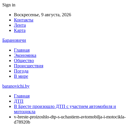
Sign in
Воскресенье, 9 августа, 2026
Контакты
Лента
Карта
Барановичи
Главная
Экономика
Общество
Происшествия
Погода
В мире
baranovichi.by
Главная
ДТП
В Бресте произошло ДТП с участием автомобиля и
мотоцикла
v-breste-proizoshlo-dtp-s-uchastiem-avtomobilja-i-motocikla-
d78920b