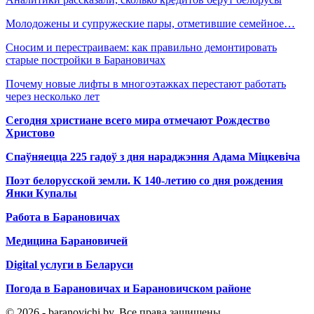
Молодожены и супружеские пары, отметившие семейное…
Сносим и перестраиваем: как правильно демонтировать
старые постройки в Барановичах
Почему новые лифты в многоэтажках перестают работать
через несколько лет
Сегодня христиане всего мира отмечают Рождество
Христово
Спаўняецца 225 гадоў з дня нараджэння Адама Міцкевіча
Поэт белорусской земли. К 140-летию со дня рождения
Янки Купалы
Работа в Барановичах
Медицина Барановичей
Digital услуги в Беларуси
Погода в Барановичах и Барановичском районе
© 2026 - baranovichi.by. Все права защищены.