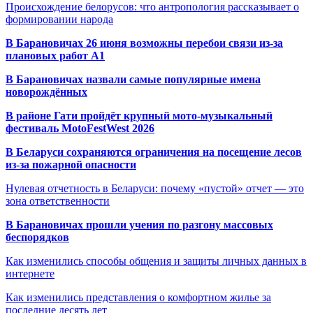
Происхождение белорусов: что антропология рассказывает о
формировании народа
В Барановичах 26 июня возможны перебои связи из-за
плановых работ A1
В Барановичах назвали самые популярные имена
новорождённых
В районе Гати пройдёт крупный мото-музыкальный
фестиваль MotoFestWest 2026
В Беларуси сохраняются ограничения на посещение лесов
из-за пожарной опасности
Нулевая отчетность в Беларуси: почему «пустой» отчет — это
зона ответственности
В Барановичах прошли учения по разгону массовых
беспорядков
Как изменились способы общения и защиты личных данных в
интернете
Как изменились представления о комфортном жилье за
последние десять лет