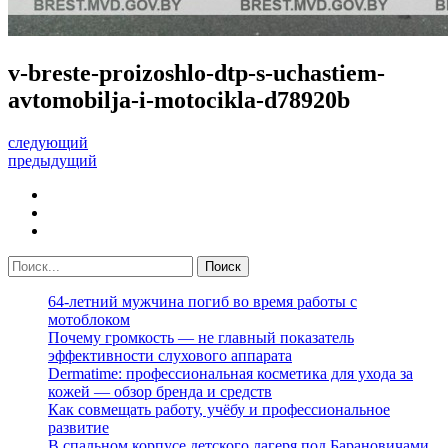
v-breste-proizoshlo-dtp-s-uchastiem-
avtomobilja-i-motocikla-d78920b
следующий
предыдущий
64-летний мужчина погиб во время работы с
мотоблоком
Почему громкость — не главный показатель
эффективности слухового аппарата
Dermatime: профессиональная косметика для ухода за
кожей — обзор бренда и средств
Как совмещать работу, учёбу и профессиональное
развитие
В спальном корпусе детского лагеря под Барановичами