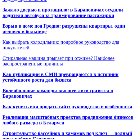
Зажало дверью и протащило: в Барановичах осудили
водителя автобуса за травмирование пассажирки
Взрыв в доме под Гродно: разрушены квартиры, один
человек в больнице
Как выбрать холодильник: подробное руководство для
покупателей
Стиральная машина прыгает при отжиме? Наиболее
распространенные причины
Как публикации в СМИ превращаются в источник
устойчивого роста для бизнеса
Волейбольные команды высшей лиги сразятся в
Барановичах
Как купить или продать сайт: руководство и особенности
Реализация масштабных проектов продвижения бизнесов
любого размера в Беларуси
Строительство бассейнов и хамамов под ключ — полный
цикл работ в Беларуси