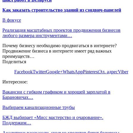
Как заказать строительство зданий из сэндвич-панелей
В фокусе
Реализация масштабных проектов продвижения бизнесов
любого размера инструментами…
Почему бизнесу необходимо продвигаться в интернете?
Продвижение бизнеса в интернете имеет ряд важных
преимуществ…
Поделиться
Facebook
Twitter
Google+
WhatsApp
Pinterest
Эл. адрес
Viber
Интересное:
Вакансии с гибким графиком и хорошей зарплатой в
Барановичах…
Выбираем канализационные трубы
БЖД выбирает «Мисс мастерство и очарование».
Поддержим…
Аналитики рассказали, сколько кредитов берут белорусы