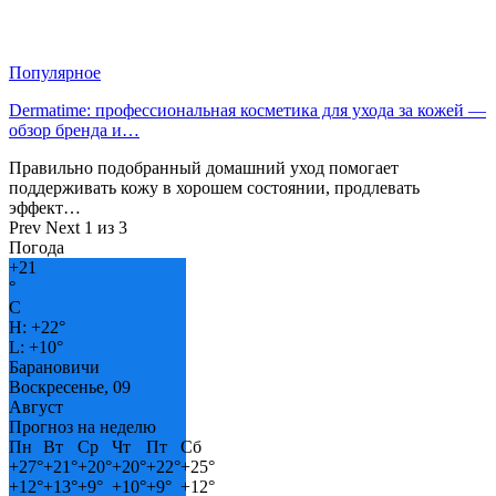
Популярное
Dermatime: профессиональная косметика для ухода за кожей —
обзор бренда и…
Правильно подобранный домашний уход помогает
поддерживать кожу в хорошем состоянии, продлевать
эффект…
Prev
Next
1 из 3
Погода
+
21
°
C
H:
+
22°
L:
+
10°
Барановичи
Воскресенье, 09
Август
Прогноз на неделю
Пн
Вт
Ср
Чт
Пт
Сб
+
27°
+
21°
+
20°
+
20°
+
22°
+
25°
+
12°
+
13°
+
9°
+
10°
+
9°
+
12°