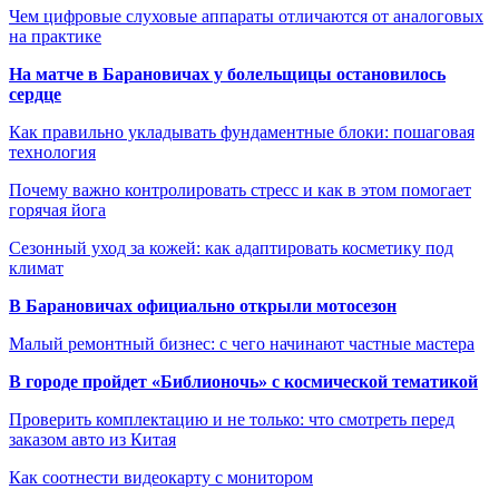
Чем цифровые слуховые аппараты отличаются от аналоговых
на практике
На матче в Барановичах у болельщицы остановилось
сердце
Как правильно укладывать фундаментные блоки: пошаговая
технология
Почему важно контролировать стресс и как в этом помогает
горячая йога
Сезонный уход за кожей: как адаптировать косметику под
климат
В Барановичах официально открыли мотосезон
Малый ремонтный бизнес: с чего начинают частные мастера
В городе пройдет «Библионочь» с космической тематикой
Проверить комплектацию и не только: что смотреть перед
заказом авто из Китая
Как соотнести видеокарту с монитором