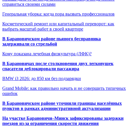
справиться своими силами
Генеральная уборка: когда пора вызвать профессионалов
Косметический ремонт или капитальный переворот: как
выбрать масштаб работ в своей квартире
В Барановичском районе пьяного бесправника
задерживали со стрельбой
Кому показана лечебная физкультура (ЛФК)?
В Барановичах после столкновения двух легковушек
спасатели деблокировали пассажира
BMW i3 2026: до 850 км без подзарядки
Grand Mobile: как правильно начать и не совершить типичных
ошибок
В Барановичском районе уточнили границы населённых
пунктов в рамках административной актуализации
На участке Барановичи–Минск зафиксированы задержки
поездов из-за ограничения скорости движения