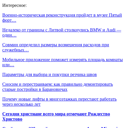
Интересное:
Военно-историческая реконструкция пройдет в музее Пятый
форт…
Недалеко от границы с Литвой столкнулись BMW и Audi —
один…
Совмин определил размеры возмещения расходов при
служебных…
Мобильное приложение поможет измерять площадь комнаты
или…
Параметры для выбора и покупки резчика швов
Сносим и перестраиваем: как правильно демонтировать
старые постройки в Барановичах
Почему новые лифты в многоэтажках перестают работать
через несколько лет
Сегодня христиане всего мира отмечают Рождество
Христово