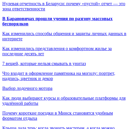
Нулевая отчетность в Беларуси: почему «пустой» отчет — это
зона ответственности
В Барановичах прошли учения по разгону массовых
беспорядков
Как изменились способы общения и защиты личных данных в
интернете
Как изменились представления о комфортном жилье за
последние десять лет
7 вещей, которые нельзя смывать в унитаз
Что входит в оформление памятника на могилу: портрет,
надпись, цветник и декор
Выбор лодочного мотора
Как люди выбирают курсы и образовательные платформы для
удалённой работы
Почему короткие поездки в Минск становятся удобным
форматом отдыха
Крыша дала течь: когда звонить мастерам, а когда можно