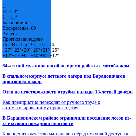
°
C
H:
+
23°
L:
+
11°
Барановичи
Воскресенье, 09
Август
Прогноз на неделю
Пн
Вт
Ср
Чт
Пт
Сб
+
27°
+
22°
+
20°
+
20°
+
21°
+
25°
+
12°
+
13°
+
9°
+
10°
+
9°
+
12°
64-летний мужчина погиб во время работы с мотоблоком
В спальном корпусе детского лагеря под Барановичами
произошёл пожар
Отец по неосторожности отрубил пальцы 13-летней дочери
Как предприятия переходят от ручного труда к
автоматизированному производству
В Барановичском районе ограничили посещение лесов из-
за высокой пожарной опасности
Как оценить качество материалов перед покупкой доступа к