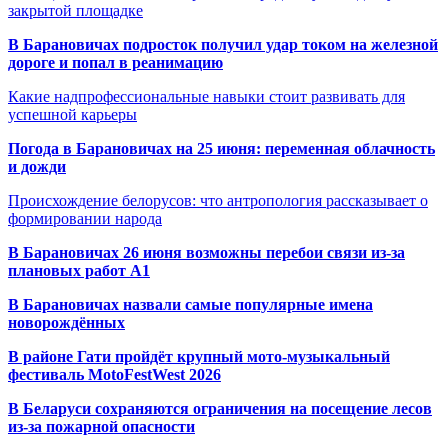
закрытой площадке
В Барановичах подросток получил удар током на железной
дороге и попал в реанимацию
Какие надпрофессиональные навыки стоит развивать для
успешной карьеры
Погода в Барановичах на 25 июня: переменная облачность
и дожди
Происхождение белорусов: что антропология рассказывает о
формировании народа
В Барановичах 26 июня возможны перебои связи из-за
плановых работ A1
В Барановичах назвали самые популярные имена
новорождённых
В районе Гати пройдёт крупный мото-музыкальный
фестиваль MotoFestWest 2026
В Беларуси сохраняются ограничения на посещение лесов
из-за пожарной опасности