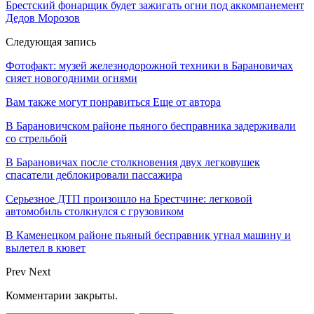
Брестский фонарщик будет зажигать огни под аккомпанемент
Дедов Морозов
Следующая запись
Фотофакт: музей железнодорожной техники в Барановичах
сияет новогодними огнями
Вам также могут понравиться
Еще от автора
В Барановичском районе пьяного бесправника задерживали
со стрельбой
В Барановичах после столкновения двух легковушек
спасатели деблокировали пассажира
Серьезное ДТП произошло на Брестчине: легковой
автомобиль столкнулся с грузовиком
В Каменецком районе пьяный бесправник угнал машину и
вылетел в кювет
Prev
Next
Комментарии закрыты.