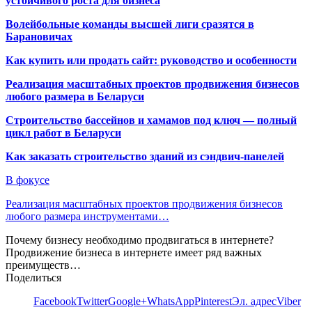
устойчивого роста для бизнеса
Волейбольные команды высшей лиги сразятся в
Барановичах
Как купить или продать сайт: руководство и особенности
Реализация масштабных проектов продвижения бизнесов
любого размера в Беларуси
Строительство бассейнов и хамамов под ключ — полный
цикл работ в Беларуси
Как заказать строительство зданий из сэндвич-панелей
В фокусе
Реализация масштабных проектов продвижения бизнесов
любого размера инструментами…
Почему бизнесу необходимо продвигаться в интернете?
Продвижение бизнеса в интернете имеет ряд важных
преимуществ…
Поделиться
Facebook
Twitter
Google+
WhatsApp
Pinterest
Эл. адрес
Viber