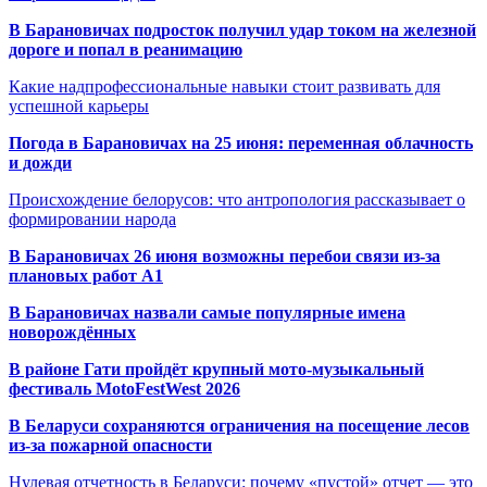
В Барановичах подросток получил удар током на железной
дороге и попал в реанимацию
Какие надпрофессиональные навыки стоит развивать для
успешной карьеры
Погода в Барановичах на 25 июня: переменная облачность
и дожди
Происхождение белорусов: что антропология рассказывает о
формировании народа
В Барановичах 26 июня возможны перебои связи из-за
плановых работ A1
В Барановичах назвали самые популярные имена
новорождённых
В районе Гати пройдёт крупный мото-музыкальный
фестиваль MotoFestWest 2026
В Беларуси сохраняются ограничения на посещение лесов
из-за пожарной опасности
Нулевая отчетность в Беларуси: почему «пустой» отчет — это