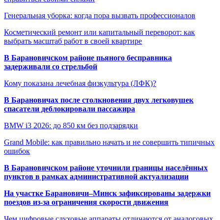
Генеральная уборка: когда пора вызвать профессионалов
Косметический ремонт или капитальный переворот: как
выбрать масштаб работ в своей квартире
В Барановичском районе пьяного бесправника
задерживали со стрельбой
Кому показана лечебная физкультура (ЛФК)?
В Барановичах после столкновения двух легковушек
спасатели деблокировали пассажира
BMW i3 2026: до 850 км без подзарядки
Grand Mobile: как правильно начать и не совершить типичных
ошибок
В Барановичском районе уточнили границы населённых
пунктов в рамках административной актуализации
На участке Барановичи–Минск зафиксированы задержки
поездов из-за ограничения скорости движения
Чем цифровые слуховые аппараты отличаются от аналоговых