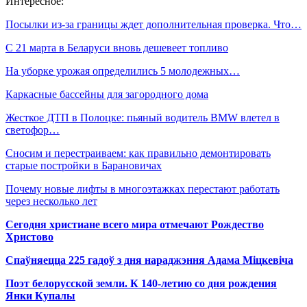
Интересное:
Посылки из-за границы ждет дополнительная проверка. Что…
С 21 марта в Беларуси вновь дешевеет топливо
На уборке урожая определились 5 молодежных…
Каркасные бассейны для загородного дома
Жесткое ДТП в Полоцке: пьяный водитель BMW влетел в
светофор…
Сносим и перестраиваем: как правильно демонтировать
старые постройки в Барановичах
Почему новые лифты в многоэтажках перестают работать
через несколько лет
Сегодня христиане всего мира отмечают Рождество
Христово
Спаўняецца 225 гадоў з дня нараджэння Адама Міцкевіча
Поэт белорусской земли. К 140-летию со дня рождения
Янки Купалы