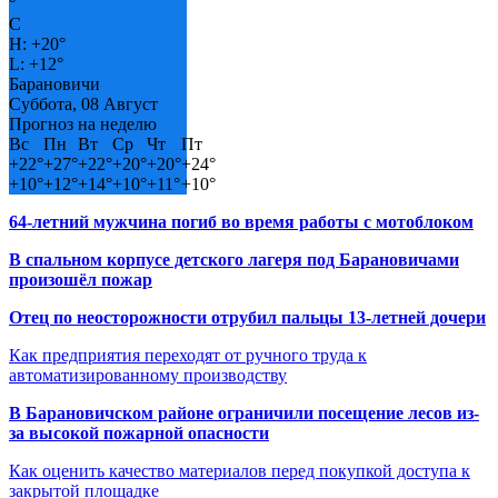
°
C
H:
+
20°
L:
+
12°
Барановичи
Суббота, 08 Август
Прогноз на неделю
Вс
Пн
Вт
Ср
Чт
Пт
+
22°
+
27°
+
22°
+
20°
+
20°
+
24°
+
10°
+
12°
+
14°
+
10°
+
11°
+
10°
64-летний мужчина погиб во время работы с мотоблоком
В спальном корпусе детского лагеря под Барановичами
произошёл пожар
Отец по неосторожности отрубил пальцы 13-летней дочери
Как предприятия переходят от ручного труда к
автоматизированному производству
В Барановичском районе ограничили посещение лесов из-
за высокой пожарной опасности
Как оценить качество материалов перед покупкой доступа к
закрытой площадке