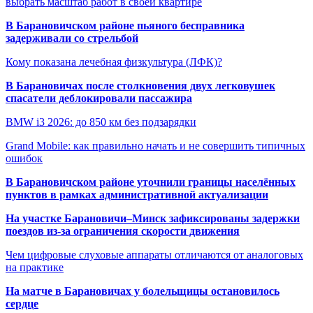
выбрать масштаб работ в своей квартире
В Барановичском районе пьяного бесправника
задерживали со стрельбой
Кому показана лечебная физкультура (ЛФК)?
В Барановичах после столкновения двух легковушек
спасатели деблокировали пассажира
BMW i3 2026: до 850 км без подзарядки
Grand Mobile: как правильно начать и не совершить типичных
ошибок
В Барановичском районе уточнили границы населённых
пунктов в рамках административной актуализации
На участке Барановичи–Минск зафиксированы задержки
поездов из-за ограничения скорости движения
Чем цифровые слуховые аппараты отличаются от аналоговых
на практике
На матче в Барановичах у болельщицы остановилось
сердце