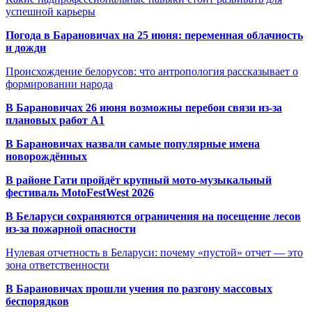
успешной карьеры
Погода в Барановичах на 25 июня: переменная облачность
и дожди
Происхождение белорусов: что антропология рассказывает о
формировании народа
В Барановичах 26 июня возможны перебои связи из-за
плановых работ A1
В Барановичах назвали самые популярные имена
новорождённых
В районе Гати пройдёт крупный мото-музыкальный
фестиваль MotoFestWest 2026
В Беларуси сохраняются ограничения на посещение лесов
из-за пожарной опасности
Нулевая отчетность в Беларуси: почему «пустой» отчет — это
зона ответственности
В Барановичах прошли учения по разгону массовых
беспорядков