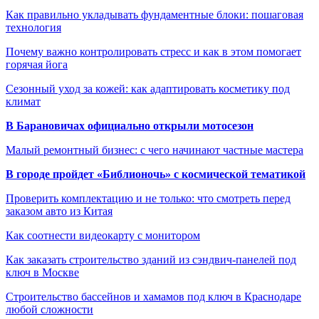
Как правильно укладывать фундаментные блоки: пошаговая
технология
Почему важно контролировать стресс и как в этом помогает
горячая йога
Сезонный уход за кожей: как адаптировать косметику под
климат
В Барановичах официально открыли мотосезон
Малый ремонтный бизнес: с чего начинают частные мастера
В городе пройдет «Библионочь» с космической тематикой
Проверить комплектацию и не только: что смотреть перед
заказом авто из Китая
Как соотнести видеокарту с монитором
Как заказать строительство зданий из сэндвич-панелей под
ключ в Москве
Строительство бассейнов и хамамов под ключ в Краснодаре
любой сложности