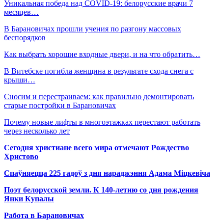
Уникальная победа над COVID-19: белорусские врачи 7
месяцев…
В Барановичах прошли учения по разгону массовых
беспорядков
Как выбрать хорошие входные двери, и на что обратить…
В Витебске погибла женщина в результате схода снега с
крыши…
Сносим и перестраиваем: как правильно демонтировать
старые постройки в Барановичах
Почему новые лифты в многоэтажках перестают работать
через несколько лет
Сегодня христиане всего мира отмечают Рождество
Христово
Спаўняецца 225 гадоў з дня нараджэння Адама Міцкевіча
Поэт белорусской земли. К 140-летию со дня рождения
Янки Купалы
Работа в Барановичах