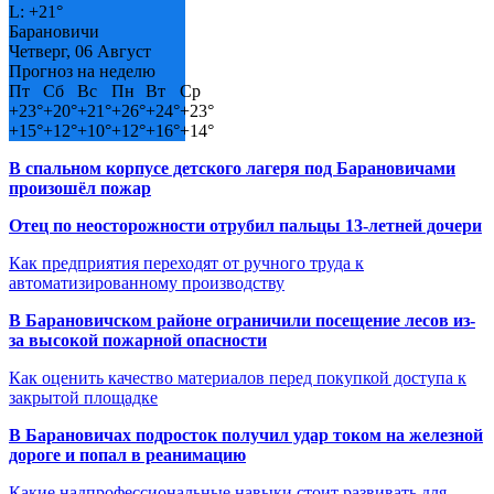
L:
+
21°
Барановичи
Четверг, 06 Август
Прогноз на неделю
Пт
Сб
Вс
Пн
Вт
Ср
+
23°
+
20°
+
21°
+
26°
+
24°
+
23°
+
15°
+
12°
+
10°
+
12°
+
16°
+
14°
В спальном корпусе детского лагеря под Барановичами
произошёл пожар
Отец по неосторожности отрубил пальцы 13-летней дочери
Как предприятия переходят от ручного труда к
автоматизированному производству
В Барановичском районе ограничили посещение лесов из-
за высокой пожарной опасности
Как оценить качество материалов перед покупкой доступа к
закрытой площадке
В Барановичах подросток получил удар током на железной
дороге и попал в реанимацию
Какие надпрофессиональные навыки стоит развивать для