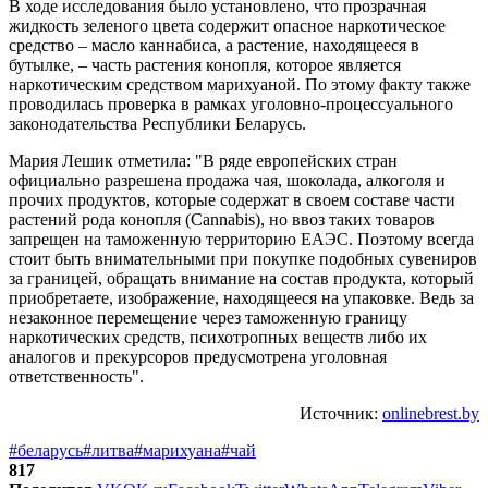
В ходе исследования было установлено, что прозрачная
жидкость зеленого цвета содержит опасное наркотическое
средство – масло каннабиса, а растение, находящееся в
бутылке, – часть растения конопля, которое является
наркотическим средством марихуаной. По этому факту также
проводилась проверка в рамках уголовно-процессуального
законодательства Республики Беларусь.
Мария Лешик отметила: "В ряде европейских стран
официально разрешена продажа чая, шоколада, алкоголя и
прочих продуктов, которые содержат в своем составе части
растений рода конопля (Cannabis), но ввоз таких товаров
запрещен на таможенную территорию ЕАЭС. Поэтому всегда
стоит быть внимательными при покупке подобных сувениров
за границей, обращать внимание на состав продукта, который
приобретаете, изображение, находящееся на упаковке. Ведь за
незаконное перемещение через таможенную границу
наркотических средств, психотропных веществ либо их
аналогов и прекурсоров предусмотрена уголовная
ответственность".
Источник:
onlinebrest.by
#беларусь
#литва
#марихуана
#чай
817