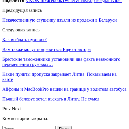
Поделится
VK
OK.ru
Facebook
Twitter
WhatsApp
Telegram
Viber
Предыдущая запись
Некачественную сгущенку изъяли из продажи в Беларуси
Следующая запись
Как выбрать пуховик?
Вам также могут понравиться
Еще от автора
Брестские таможенники установили два факта незаконного
перемещения грузовых…
Какие пункты пропуска закрывает Литва. Показываем на
карте
Айфоны и MacBookPro нашли на границе у водителя автобуса
Пьяный белорус хотел въехать в Литву. Не сумел
Prev
Next
Комментарии закрыты.