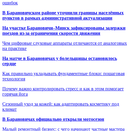
ошибок
В Барановичском районе уточнили границы населённых
пунктов в рамках административной актуализации
На участке Барановичи–Минск зафиксированы задержки
поездов из-за ограничения скорости движения
Чем цифровые слуховые аппараты отличаются от аналоговых
на практике
На матче в Барановичах у болельщицы остановилось
сердце
Как правильно укладывать фундаментные блоки: пошаговая
технология
Почему важно контролировать стресс и как в этом помогает
горячая йога
Сезонный уход за кожей: как адаптировать косметику под
климат
В Барановичах официально открыли мотосезон
Малый ремонтный бизнес: с чего начинают частные мастера