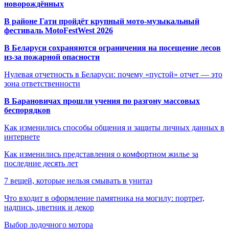
новорождённых
В районе Гати пройдёт крупный мото-музыкальный
фестиваль MotoFestWest 2026
В Беларуси сохраняются ограничения на посещение лесов
из-за пожарной опасности
Нулевая отчетность в Беларуси: почему «пустой» отчет — это
зона ответственности
В Барановичах прошли учения по разгону массовых
беспорядков
Как изменились способы общения и защиты личных данных в
интернете
Как изменились представления о комфортном жилье за
последние десять лет
7 вещей, которые нельзя смывать в унитаз
Что входит в оформление памятника на могилу: портрет,
надпись, цветник и декор
Выбор лодочного мотора