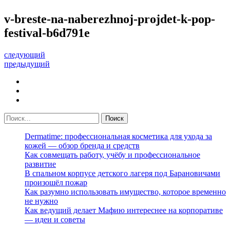
v-breste-na-naberezhnoj-projdet-k-pop-
festival-b6d791e
следующий
предыдущий
Dermatime: профессиональная косметика для ухода за
кожей — обзор бренда и средств
Как совмещать работу, учёбу и профессиональное
развитие
В спальном корпусе детского лагеря под Барановичами
произошёл пожар
Как разумно использовать имущество, которое временно
не нужно
Как ведущий делает Мафию интереснее на корпоративе
— идеи и советы