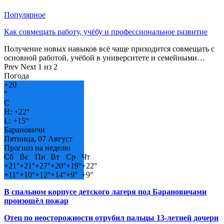
Популярное
Как совмещать работу, учёбу и профессиональное развитие
Получение новых навыков всё чаще приходится совмещать с
основной работой, учёбой в университете и семейными…
Prev
Next
1 из 2
Погода
+
20
°
C
H:
+
22°
L:
+
15°
Барановичи
Пятница, 07 Август
Прогноз на неделю
Сб
Вс
Пн
Вт
Ср
Чт
+
21°
+
21°
+
27°
+
20°
+
19°
+
22°
+
11°
+
10°
+
12°
+
14°
+
9°
+
9°
В спальном корпусе детского лагеря под Барановичами
произошёл пожар
Отец по неосторожности отрубил пальцы 13-летней дочери