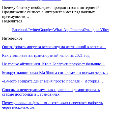
Почему бизнесу необходимо продвигаться в интернете?
Продвижение бизнеса в интернете имеет ряд важных
преимуществ…
Поделиться
Facebook
Twitter
Google+
WhatsApp
Pinterest
Эл. адрес
Viber
Интересное:
Оштрафовать могут за велосипед на лестничной клетке и…
Как уплачивается транспортный налог за 2021 год
Не только айтишники. Кто в Беларуси получает большие…
Белорус нашпиговал Kia Shuma сигаретами и поехал через…
«Вместо возврата денег меня просто послали». История…
Сносим и перестраиваем: как правильно демонтировать
старые постройки в Барановичах
Почему новые лифты в многоэтажках перестают работать
через несколько лет