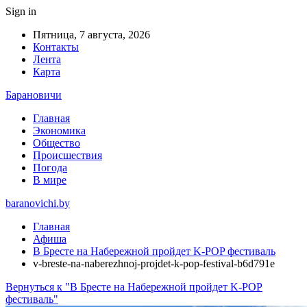
Sign in
Пятница, 7 августа, 2026
Контакты
Лента
Карта
Барановичи
Главная
Экономика
Общество
Происшествия
Погода
В мире
baranovichi.by
Главная
Афиша
В Бресте на Набережной пройдет K-POP фестиваль
v-breste-na-naberezhnoj-projdet-k-pop-festival-b6d791e
Вернуться к "В Бресте на Набережной пройдет K-POP
фестиваль"