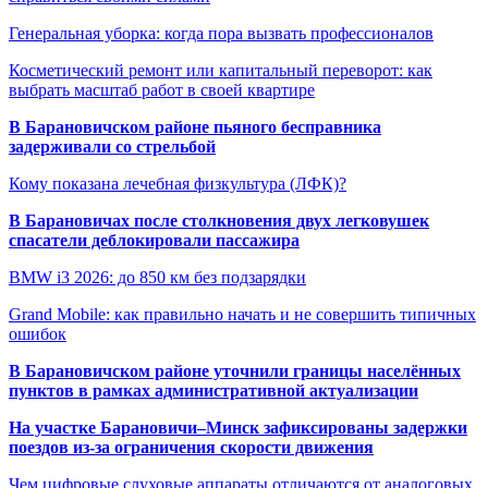
Генеральная уборка: когда пора вызвать профессионалов
Косметический ремонт или капитальный переворот: как
выбрать масштаб работ в своей квартире
В Барановичском районе пьяного бесправника
задерживали со стрельбой
Кому показана лечебная физкультура (ЛФК)?
В Барановичах после столкновения двух легковушек
спасатели деблокировали пассажира
BMW i3 2026: до 850 км без подзарядки
Grand Mobile: как правильно начать и не совершить типичных
ошибок
В Барановичском районе уточнили границы населённых
пунктов в рамках административной актуализации
На участке Барановичи–Минск зафиксированы задержки
поездов из-за ограничения скорости движения
Чем цифровые слуховые аппараты отличаются от аналоговых