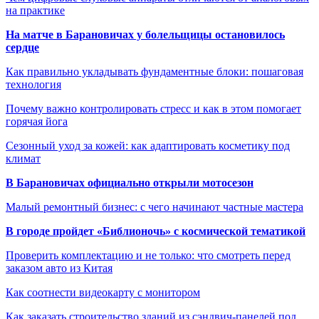
на практике
На матче в Барановичах у болельщицы остановилось
сердце
Как правильно укладывать фундаментные блоки: пошаговая
технология
Почему важно контролировать стресс и как в этом помогает
горячая йога
Сезонный уход за кожей: как адаптировать косметику под
климат
В Барановичах официально открыли мотосезон
Малый ремонтный бизнес: с чего начинают частные мастера
В городе пройдет «Библионочь» с космической тематикой
Проверить комплектацию и не только: что смотреть перед
заказом авто из Китая
Как соотнести видеокарту с монитором
Как заказать строительство зданий из сэндвич-панелей под