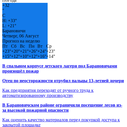
Погода
+
32
°
C
H:
+
33°
L:
+
21°
Барановичи
Четверг, 06 Август
Прогноз на неделю
Пт
Сб
Вс
Пн
Вт
Ср
+
23°
+
20°
+
21°
+
26°
+
24°
+
23°
+
15°
+
12°
+
10°
+
12°
+
16°
+
14°
В спальном корпусе детского лагеря под Барановичами
произошёл пожар
Отец по неосторожности отрубил пальцы 13-летней дочери
Как предприятия переходят от ручного труда к
автоматизированному производству
В Барановичском районе ограничили посещение лесов из-
за высокой пожарной опасности
Как оценить качество материалов перед покупкой доступа к
закрытой площадке