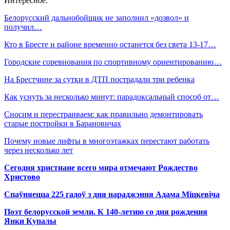
Интересное:
Белорусский дальнобойщик не заполнил «дозвол» и
получил…
Кто в Бресте и районе временно останется без света 13-17…
Городские соревнования по спортивному ориентированию…
На Брестчине за сутки в ДТП пострадали три ребенка
Как уснуть за несколько минут: парадоксальный способ от…
Сносим и перестраиваем: как правильно демонтировать
старые постройки в Барановичах
Почему новые лифты в многоэтажках перестают работать
через несколько лет
Сегодня христиане всего мира отмечают Рождество
Христово
Спаўняецца 225 гадоў з дня нараджэння Адама Міцкевіча
Поэт белорусской земли. К 140-летию со дня рождения
Янки Купалы