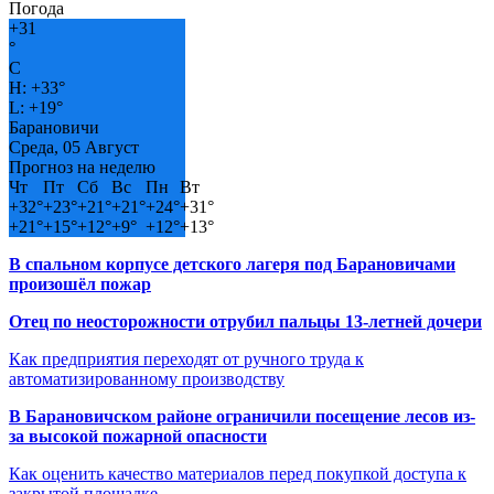
Погода
+
31
°
C
H:
+
33°
L:
+
19°
Барановичи
Среда, 05 Август
Прогноз на неделю
Чт
Пт
Сб
Вс
Пн
Вт
+
32°
+
23°
+
21°
+
21°
+
24°
+
31°
+
21°
+
15°
+
12°
+
9°
+
12°
+
13°
В спальном корпусе детского лагеря под Барановичами
произошёл пожар
Отец по неосторожности отрубил пальцы 13-летней дочери
Как предприятия переходят от ручного труда к
автоматизированному производству
В Барановичском районе ограничили посещение лесов из-
за высокой пожарной опасности
Как оценить качество материалов перед покупкой доступа к
закрытой площадке