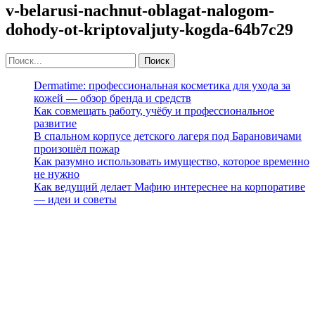
v-belarusi-nachnut-oblagat-nalogom-
dohody-ot-kriptovaljuty-kogda-64b7c29
Dermatime: профессиональная косметика для ухода за
кожей — обзор бренда и средств
Как совмещать работу, учёбу и профессиональное
развитие
В спальном корпусе детского лагеря под Барановичами
произошёл пожар
Как разумно использовать имущество, которое временно
не нужно
Как ведущий делает Мафию интереснее на корпоративе
— идеи и советы