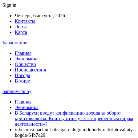
Sign in
Четверг, 6 августа, 2026
Контакты
Лента
Карта
Барановичи
Главная
Экономика
Общество
Происшествия
Погода
В мире
baranovichi.by
Главная
Экономика
В Беларуси введут конфискацию дохода за оборот
криптовалюты. Крипту отнесут к «запрещенным видам
деятельности»?
v-belarusi-nachnut-oblagat-nalogom-dohody-ot-kriptovaljuty-
kogda-64b7c29