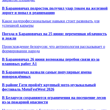
В Барановичах подросток получил удар током на железной
дороге и попал в реанимацию
Какие надпрофессиональные навыки стоит развивать для
успешной карьеры
Погода в Барановичах на 25 июня: переменная облачность
и дожди
Происхождение белорусов: что антропология рассказывает о
формировании народа
В Барановичах 26 июня возможны перебои связи из-за
плановых работ A1
В Барановичах назвали самые популярные имена
новорождённых
В районе Гати пройдёт крупный мото-музыкальный
фестиваль MotoFestWest 2026
В Беларуси сохраняются ограничения на посещение лесов
из-за пожарной опасности