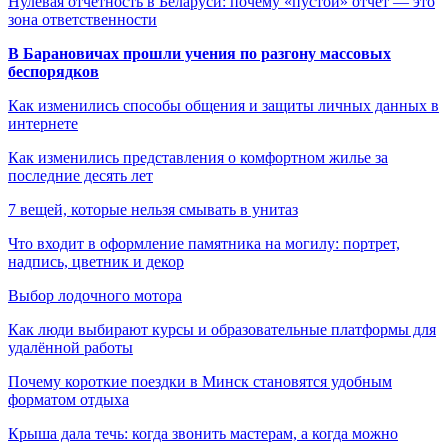
Нулевая отчетность в Беларуси: почему «пустой» отчет — это
зона ответственности
В Барановичах прошли учения по разгону массовых
беспорядков
Как изменились способы общения и защиты личных данных в
интернете
Как изменились представления о комфортном жилье за
последние десять лет
7 вещей, которые нельзя смывать в унитаз
Что входит в оформление памятника на могилу: портрет,
надпись, цветник и декор
Выбор лодочного мотора
Как люди выбирают курсы и образовательные платформы для
удалённой работы
Почему короткие поездки в Минск становятся удобным
форматом отдыха
Крыша дала течь: когда звонить мастерам, а когда можно