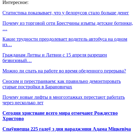
Интересное:
Статистика показывает, что у белорусов стало больше денег
Почему из торговой сети Брестчины изъяты детские ботинки,
…
Какие трудности преодолевает водитель автобуса на одном
из…
Гражданам Литвы и Латвии с 15 апреля разрешен
безвизовый…
Можно ли спать на работе во время обеденного перерыва?
Сносим и перестраиваем: как правильно демонтировать
старые постройки в Барановичах
Почему новые лифты в многоэтажках перестают работать
через несколько лет
Сегодня христиане всего мира отмечают Рождество
Христово
Спаўняецца 225 гадоў з дня нараджэння Адама Міцкевіча