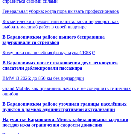
справиться своими силами
Генеральная уборка: когда пора вызвать профессионалов
Косметический ремонт или капитальный переворот: как
выбрать масштаб работ в своей квартире
В Барановичском районе пьяного бесправника
задерживали со стрельбой
Кому показана лечебная физкультура (ЛФК)?
В Барановичах после столкновения двух легковушек
спасатели деблокировали пассажира
BMW i3 2026: до 850 км без подзарядки
Grand Mobile: как правильно начать и не совершить типичных
ошибок
В Барановичском районе уточнили границы населённых
пунктов в рамках административной актуализации
На участке Барановичи–Минск зафиксированы задержки
поездов из-за ограничения скорости движения