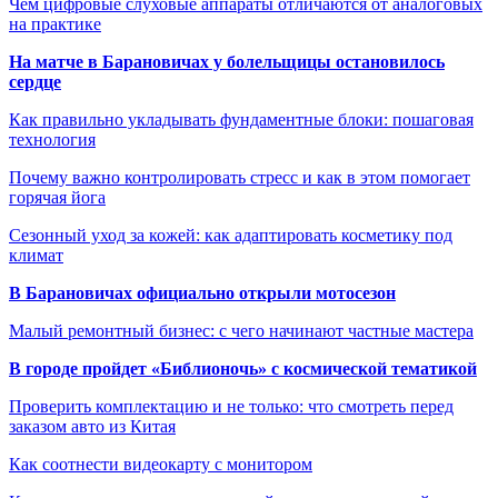
Чем цифровые слуховые аппараты отличаются от аналоговых
на практике
На матче в Барановичах у болельщицы остановилось
сердце
Как правильно укладывать фундаментные блоки: пошаговая
технология
Почему важно контролировать стресс и как в этом помогает
горячая йога
Сезонный уход за кожей: как адаптировать косметику под
климат
В Барановичах официально открыли мотосезон
Малый ремонтный бизнес: с чего начинают частные мастера
В городе пройдет «Библионочь» с космической тематикой
Проверить комплектацию и не только: что смотреть перед
заказом авто из Китая
Как соотнести видеокарту с монитором