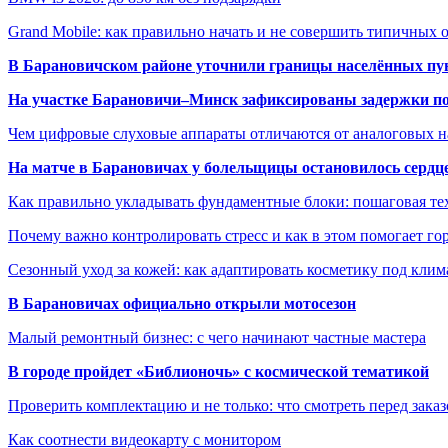
Grand Mobile: как правильно начать и не совершить типичных
В Барановичском районе уточнили границы населённых пу
На участке Барановичи–Минск зафиксированы задержки пое
Чем цифровые слуховые аппараты отличаются от аналоговых н
На матче в Барановичах у болельщицы остановилось сердц
Как правильно укладывать фундаментные блоки: пошаговая те
Почему важно контролировать стресс и как в этом помогает гор
Сезонный уход за кожей: как адаптировать косметику под клим
В Барановичах официально открыли мотосезон
Малый ремонтный бизнес: с чего начинают частные мастера
В городе пройдет «Библионочь» с космической тематикой
Проверить комплектацию и не только: что смотреть перед заказ
Как соотнести видеокарту с монитором