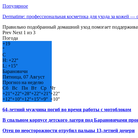
Популярное
Dermatime: профессиональная косметика для ухода за кожей —
Правильно подобранный домашний уход помогает поддерживат
Prev
Next
1 из 3
Погода
+
19
°
C
H:
+
22°
L:
+
15°
Барановичи
Пятница, 07 Август
Прогноз на неделю
Сб
Вс
Пн
Вт
Ср
Чт
+
21°
+
22°
+
28°
+
22°
+
21°
+
22°
+
12°
+
10°
+
12°
+
15°
+
9°
+
10°
64-летний мужчина погиб во время работы с мотоблоком
В спальном корпусе детского лагеря под Барановичами пр
Отец по неосторожности отрубил пальцы 13-летней дочери