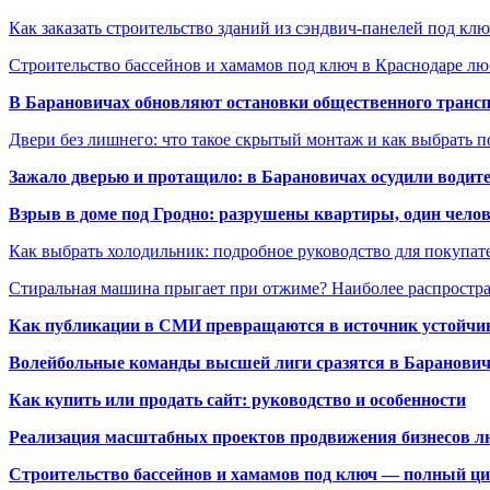
Как заказать строительство зданий из сэндвич-панелей под кл
Строительство бассейнов и хамамов под ключ в Краснодаре л
В Барановичах обновляют остановки общественного транс
Двери без лишнего: что такое скрытый монтаж и как выбрать 
Зажало дверью и протащило: в Барановичах осудили водите
Взрыв в доме под Гродно: разрушены квартиры, один челов
Как выбрать холодильник: подробное руководство для покупат
Стиральная машина прыгает при отжиме? Наиболее распрост
Как публикации в СМИ превращаются в источник устойчиво
Волейбольные команды высшей лиги сразятся в Баранови
Как купить или продать сайт: руководство и особенности
Реализация масштабных проектов продвижения бизнесов лю
Строительство бассейнов и хамамов под ключ — полный ци