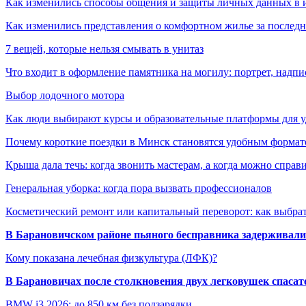
Как изменились способы общения и защиты личных данных в 
Как изменились представления о комфортном жилье за последни
7 вещей, которые нельзя смывать в унитаз
Что входит в оформление памятника на могилу: портрет, надпис
Выбор лодочного мотора
Как люди выбирают курсы и образовательные платформы для 
Почему короткие поездки в Минск становятся удобным формат
Крыша дала течь: когда звонить мастерам, а когда можно справ
Генеральная уборка: когда пора вызвать профессионалов
Косметический ремонт или капитальный переворот: как выбрат
В Барановичском районе пьяного бесправника задерживали 
Кому показана лечебная физкультура (ЛФК)?
В Барановичах после столкновения двух легковушек спаса
BMW i3 2026: до 850 км без подзарядки