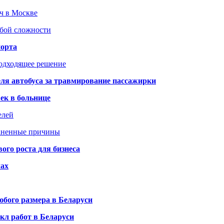
юч в Москве
юбой сложности
порта
подходящее решение
ля автобуса за травмирование пассажирки
ек в больнице
елей
раненные причины
го роста для бизнеса
чах
бого размера в Беларуси
кл работ в Беларуси