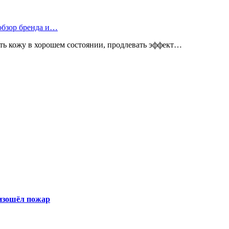
 обзор бренда и…
ь кожу в хорошем состоянии, продлевать эффект…
оизошёл пожар