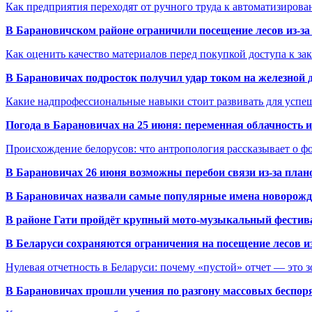
Как предприятия переходят от ручного труда к автоматизиров
В Барановичском районе ограничили посещение лесов из-з
Как оценить качество материалов перед покупкой доступа к з
В Барановичах подросток получил удар током на железной 
Какие надпрофессиональные навыки стоит развивать для успе
Погода в Барановичах на 25 июня: переменная облачность 
Происхождение белорусов: что антропология рассказывает о 
В Барановичах 26 июня возможны перебои связи из-за план
В Барановичах назвали самые популярные имена новорож
В районе Гати пройдёт крупный мото-музыкальный фестива
В Беларуси сохраняются ограничения на посещение лесов и
Нулевая отчетность в Беларуси: почему «пустой» отчет — это 
В Барановичах прошли учения по разгону массовых беспор