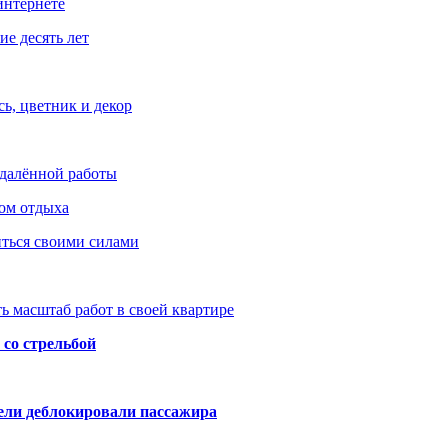
интернете
е десять лет
ь, цветник и декор
удалённой работы
ом отдыха
иться своими силами
ь масштаб работ в своей квартире
со стрельбой
тели деблокировали пассажира