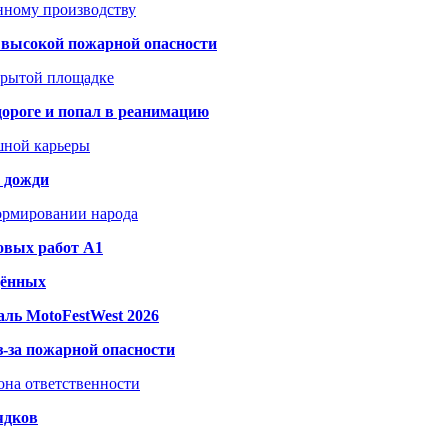
анному производству
а высокой пожарной опасности
акрытой площадке
дороге и попал в реанимацию
шной карьеры
и дожди
формировании народа
овых работ A1
дённых
ль MotoFestWest 2026
з-за пожарной опасности
зона ответственности
ядков