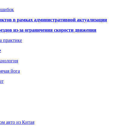
 ошибок
нктов в рамках административной актуализации
здов из-за ограничения скорости движения
а практике
е
хнология
ячая йога
ат
ом авто из Китая