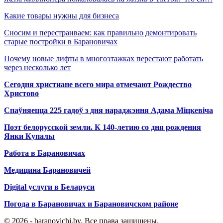
Какие товары нужны для бизнеса
Сносим и перестраиваем: как правильно демонтировать
старые постройки в Барановичах
Почему новые лифты в многоэтажках перестают работать
через несколько лет
Сегодня христиане всего мира отмечают Рождество
Христово
Спаўняецца 225 гадоў з дня нараджэння Адама Міцкевіча
Поэт белорусской земли. К 140-летию со дня рождения
Янки Купалы
Работа в Барановичах
Медицина Барановичей
Digital услуги в Беларуси
Погода в Барановичах и Барановичском районе
© 2026 - baranovichi.by. Все права защищены.