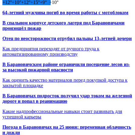
+
12°
+
10°
+
12°
+
15°
+
9°
+
10°
64-летний мужчина погиб во время работы с мотоблоком
В спальном корпусе детского лагеря под Барановичами
произошёл пожар
Отец по неосторожности отрубил пальцы 13-летней дочери
Как предприятия переходят от ручного труда к
автоматизированному производству
В Барановичском районе ограничили посещение лесов из-
за высокой пожарной опасности
Как оценить качество материалов перед покупкой доступа к
закрытой площадке
В Барановичах подросток получил удар током на железной
дороге и попал в реанимацию
Какие надпрофессиональные навыки стоит развивать для
успешной карьеры
Погода в Барановичах на 25 июня: переменная облачность
и дожди