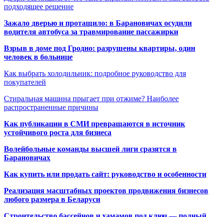
подходящее решение
Зажало дверью и протащило: в Барановичах осудили
водителя автобуса за травмирование пассажирки
Взрыв в доме под Гродно: разрушены квартиры, один
человек в больнице
Как выбрать холодильник: подробное руководство для
покупателей
Стиральная машина прыгает при отжиме? Наиболее
распространенные причины
Как публикации в СМИ превращаются в источник
устойчивого роста для бизнеса
Волейбольные команды высшей лиги сразятся в
Барановичах
Как купить или продать сайт: руководство и особенности
Реализация масштабных проектов продвижения бизнесов
любого размера в Беларуси
Строительство бассейнов и хамамов под ключ — полный