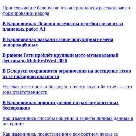
Происхождение белорусов: что антропология рассказывает о
формировании народа
В Барановичах 26 июня возможны перебои связи из-за
плановых работ A1
В Барановичах назвали самые популярные имена
новорождённых
В районе Гати пройдёт крупный мото-музыкальный
фестиваль MotoFestWest 2026
В Беларуси сохраняются ограничения на посещение лесов
из-за пожарной опасности
Нулевая отчетность в Беларуси: почему «пустой» отчет — это
зона ответственности
В Барановичах прошли учения по разгону массовых
беспорядков
Как изменились способы общения и защиты личных данных в
интернете
Как изменились представления о комфортном жилье за