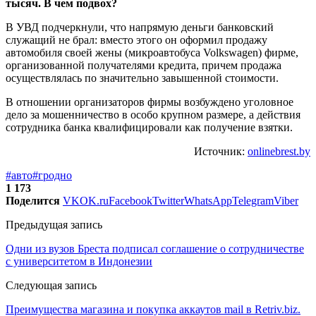
В УВД подчеркнули, что напрямую деньги банковский
служащий не брал: вместо этого он оформил продажу
автомобиля своей жены (микроавтобуса Volkswagen) фирме,
организованной получателями кредита, причем продажа
осуществлялась по значительно завышенной стоимости.
В отношении организаторов фирмы возбуждено уголовное
дело за мошенничество в особо крупном размере, а действия
сотрудника банка квалифицировали как получение взятки.
Источник:
onlinebrest.by
#авто
#гродно
1 173
Поделится
VK
OK.ru
Facebook
Twitter
WhatsApp
Telegram
Viber
Предыдущая запись
Одни из вузов Бреста подписал соглашение о сотрудничестве
с университетом в Индонезии
Следующая запись
Преимущества магазина и покупка аккаутов mail в Retriv.biz.