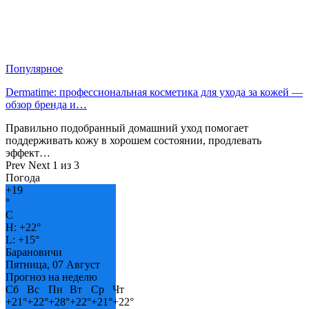
Популярное
Dermatime: профессиональная косметика для ухода за кожей —
обзор бренда и…
Правильно подобранный домашний уход помогает
поддерживать кожу в хорошем состоянии, продлевать
эффект…
Prev
Next
1 из 3
Погода
+
19
°
C
H:
+
22°
L:
+
15°
Барановичи
Пятница, 07 Август
Прогноз на неделю
Сб
Вс
Пн
Вт
Ср
Чт
+
21°
+
22°
+
28°
+
22°
+
21°
+
22°