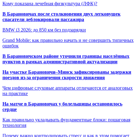
Кому показана лечебная физкультура (ЛФК)?
В Барановичах после столкновения двух легковушек
спасатели деблокировали пассажира
BMW i3 2026: до 850 км без подзарядки
Grand Mobile: как правильно начать и не совершить типичных
ошибок
В Барановичском районе уточнили границы населённых
пунктов в рамках административной актуализации
На участке Барановичи–Минск зафиксированы задержки
поездов из-за ограничения скорости движения
Чем цифровые слуховые аппараты отличаются от аналоговых
на практике
На матче в Барановичах у болельщицы остановилось
сердце
Как правильно укладывать фундаментные блоки: пошаговая
технология
Почему важно контролировать стресс и как в этом помогает