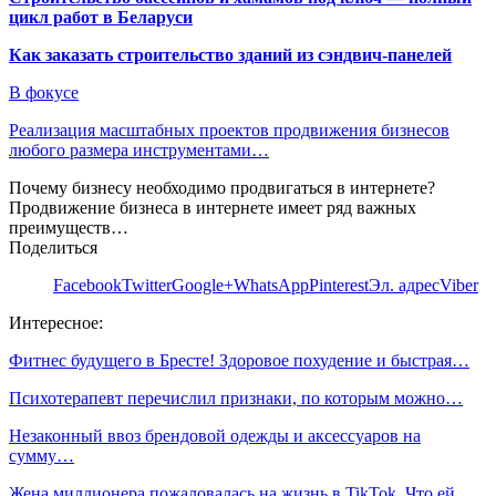
цикл работ в Беларуси
Как заказать строительство зданий из сэндвич-панелей
В фокусе
Реализация масштабных проектов продвижения бизнесов
любого размера инструментами…
Почему бизнесу необходимо продвигаться в интернете?
Продвижение бизнеса в интернете имеет ряд важных
преимуществ…
Поделиться
Facebook
Twitter
Google+
WhatsApp
Pinterest
Эл. адрес
Viber
Интересное:
Фитнес будущего в Бресте! Здоровое похудение и быстрая…
Психотерапевт перечислил признаки, по которым можно…
Незаконный ввоз брендовой одежды и аксессуаров на
сумму…
Жена миллионера пожаловалась на жизнь в TikTok. Что ей…