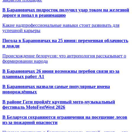
В Барановичах подросток получил удар током на железной
дороге и попал в реанимацию
Какие надпрофессиональные навыки стоит развивать для
успешной карьеры
Погода в Барановичах на 25 июня: переменная облачность
и дожди
Происхождение белорусов: что антропология рассказывает о
формировании народа
В Барановичах 26 июня возможны перебои связи из-за
плановых работ A1
В Барановичах назвали самые популярные имена
новорождённых
В районе Гати пройдёт крупный мото-музыкальный
фестиваль MotoFestWest 2026
В Беларуси сохраняются ограничения на посещение лесов
из-за пожарной опасности