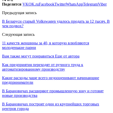
Поделится
VK
OK.ru
Facebook
Twitter
WhatsApp
Telegram
Viber
Предыдущая запись
В Беларуси старый Volkswagen удалось продать за 12 тысяч. В
чем подвох?
Следующая запись
11 качеств женщины за 40, в которую влюбляются
молоденькие парни
Вам также могут понравиться
Еще от автора
Как предприятия переходят от ручного труда к
автоматизированному производству
Какие расходы чаще всего недооценивают начинающие
предприниматели
В Барановичах расширяют промышленную зону и готовят
новые производства
В Барановичах построят один из крупнейших торговых
центров города