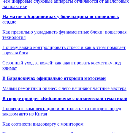
Чем цифровые слуховые аппараты отличаются от аналоговых
на практике
На матче в Барановичах у болельщицы остановилось
сердце
Как правильно укладывать фундаментные блоки: пошаговая
технология
Почему важно контролировать стресс и как в этом помогает
горячая йога
Сезонный уход за кожей: как адаптировать косметику под
климат
В Барановичах официально открыли мотосезон
Малый ремонтный бизнес: с чего начинают частные мастера
В городе пройдет «Библионочь» с космической тематикой
Проверить комплектацию и не только: что смотреть перед
заказом авто из Китая
Как соотнести видеокарту с монитором