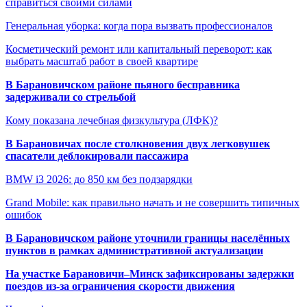
справиться своими силами
Генеральная уборка: когда пора вызвать профессионалов
Косметический ремонт или капитальный переворот: как
выбрать масштаб работ в своей квартире
В Барановичском районе пьяного бесправника
задерживали со стрельбой
Кому показана лечебная физкультура (ЛФК)?
В Барановичах после столкновения двух легковушек
спасатели деблокировали пассажира
BMW i3 2026: до 850 км без подзарядки
Grand Mobile: как правильно начать и не совершить типичных
ошибок
В Барановичском районе уточнили границы населённых
пунктов в рамках административной актуализации
На участке Барановичи–Минск зафиксированы задержки
поездов из-за ограничения скорости движения