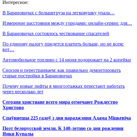
Интересное:
В Барановичах с большегруза на легковушку упала…
Измерение расстояния между городами: онлайн-сервис для…
В Барановичах состоялось чествование спасателей
По единому налогу придется платить больше, но не всем:
вот…
Автомобильное топливо с 14 июня подорожает на 2 копейки
Сносим и перестраиваем: как правильно демонтировать
старые постройки в Барановичах
Почему новые лифты в многоэтажках перестают работать
через несколько лет
Сегодня христиане всего мира отмечают Рождество
Христово
Спаўняецца 225 гадоў з дня нараджэння Адама Міцкевіча
Поэт белорусской земли. К 140-летию со дня рождения
Янки Купалы