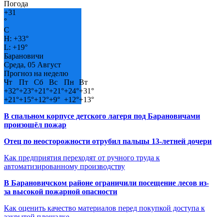
Погода
+
31
°
C
H:
+
33°
L:
+
19°
Барановичи
Среда, 05 Август
Прогноз на неделю
Чт
Пт
Сб
Вс
Пн
Вт
+
32°
+
23°
+
21°
+
21°
+
24°
+
31°
+
21°
+
15°
+
12°
+
9°
+
12°
+
13°
В спальном корпусе детского лагеря под Барановичами
произошёл пожар
Отец по неосторожности отрубил пальцы 13-летней дочери
Как предприятия переходят от ручного труда к
автоматизированному производству
В Барановичском районе ограничили посещение лесов из-
за высокой пожарной опасности
Как оценить качество материалов перед покупкой доступа к
закрытой площадке