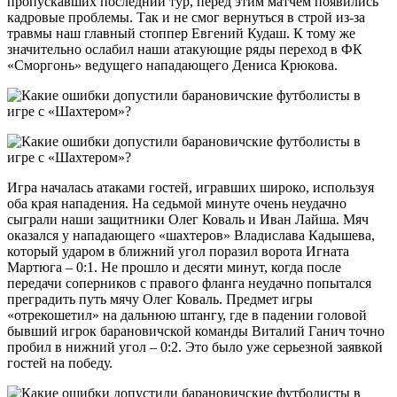
пропускавших последний тур, перед этим матчем появились
кадровые проблемы. Так и не смог вернуться в строй из-за
травмы наш главный стоппер Евгений Кудаш. К тому же
значительно ослабил наши атакующие ряды переход в ФК
«Сморгонь» ведущего нападающего Дениса Крюкова.
Игра началась атаками гостей, игравших широко, используя
оба края нападения. На седьмой минуте очень неудачно
сыграли наши защитники Олег Коваль и Иван Лайша. Мяч
оказался у нападающего «шахтеров» Владислава Кадышева,
который ударом в ближний угол поразил ворота Игната
Мартюга – 0:1. Не прошло и десяти минут, когда после
передачи соперников с правого фланга неудачно попытался
преградить путь мячу Олег Коваль. Предмет игры
«отрекошетил» на дальнюю штангу, где в падении головой
бывший игрок барановичской команды Виталий Ганич точно
пробил в нижний угол – 0:2. Это было уже серьезной заявкой
гостей на победу.