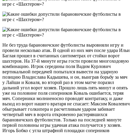
Не без труда барановичские футболисты выровняли игру и
провели несколько атак. В одной из них мяч после удара Ильи
Баглая прошел в считанных сантиметрах от стойки ворот
шахтеров. На 37-й минуте игры гости провели многоходовую
комбинацию. Игрок середины поля Вадим Курлович
вертикальной передачей попытался вывести на ударную
позицию Владислава Кадышева, и он, выиграв борьбу за мяч
у Лайши и Коваля, во второй раз в этом матче поразил
дальний угол ворот хозяев. Прошло лишь пять минут и опять
уже на половине поля соперников Коваль ошибается, теряя
мяч. Соперники молниеносно проводят контратаку, и даже
выход из ворот нашего вратаря не спасает: Максим Ковалевич
обыгрывает голкипера и расчетливым ударом забивает
четвертый мяч в ворота откровенно растерявшихся
барановичских футболистов. Только на последней минуте
первой половины игры удачная атака получается у хозяев.
Игорь Бобко с угла штрафной площадки соперников