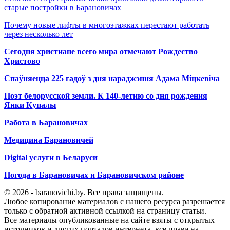
старые постройки в Барановичах
Почему новые лифты в многоэтажках перестают работать
через несколько лет
Сегодня христиане всего мира отмечают Рождество
Христово
Спаўняецца 225 гадоў з дня нараджэння Адама Міцкевіча
Поэт белорусской земли. К 140-летию со дня рождения
Янки Купалы
Работа в Барановичах
Медицина Барановичей
Digital услуги в Беларуси
Погода в Барановичах и Барановичском районе
© 2026 - baranovichi.by. Все права защищены.
Любое копирование материалов с нашего ресурса разрешается
только с обратной активной ссылкой на страницу статьи.
Все материалы опубликованные на сайте взяты с открытых
источников и других порталов интернета, все права на