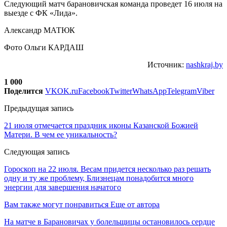
Следующий матч барановичская команда проведет 16 июля на
выезде с ФК «Лида».
Александр МАТЮК
Фото Ольги КАРДАШ
Источник:
nashkraj.by
1 000
Поделится
VK
OK.ru
Facebook
Twitter
WhatsApp
Telegram
Viber
Предыдущая запись
21 июля отмечается праздник иконы Казанской Божией
Матери. В чем ее уникальность?
Следующая запись
Гороскоп на 22 июля. Весам придется несколько раз решать
одну и ту же проблему, Близнецам понадобится много
энергии для завершения начатого
Вам также могут понравиться
Еще от автора
На матче в Барановичах у болельщицы остановилось сердце