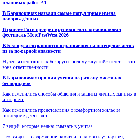
плановых работ A1
В Барановичах назвали самые популярные имена
новорождённых
В районе Гати пройдёт крупный мото-музыкальный
фестиваль MotoFestWest 2026
В Беларуси сохраняются ограничения на посещение лесов
из-за пожарной опасности
Нулевая отчетность в Беларуси: почему «пустой» отчет — это
зона ответственности
В Барановичах прошли учения по разгону массовых
беспорядков
Как изменились способы общения и защиты личных данных в
интернете
Как изменились представления о комфортном жилье за
последние десять лет
7 вещей, которые нельзя смывать в унитаз
Что входит в оформление памятника на могилу: портрет,