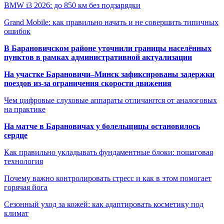
BMW i3 2026: до 850 км без подзарядки
Grand Mobile: как правильно начать и не совершить типичных
ошибок
В Барановичском районе уточнили границы населённых
пунктов в рамках административной актуализации
На участке Барановичи–Минск зафиксированы задержки
поездов из-за ограничения скорости движения
Чем цифровые слуховые аппараты отличаются от аналоговых
на практике
На матче в Барановичах у болельщицы остановилось
сердце
Как правильно укладывать фундаментные блоки: пошаговая
технология
Почему важно контролировать стресс и как в этом помогает
горячая йога
Сезонный уход за кожей: как адаптировать косметику под
климат