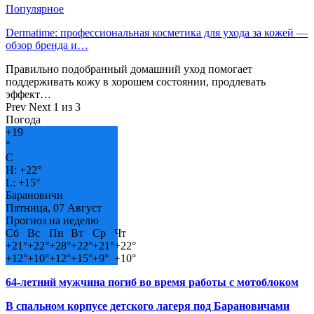
Популярное
Dermatime: профессиональная косметика для ухода за кожей —
обзор бренда и…
Правильно подобранный домашний уход помогает
поддерживать кожу в хорошем состоянии, продлевать
эффект…
Prev
Next
1 из 3
Погода
+
19
°
C
H:
+
22°
L:
+
15°
Барановичи
Пятница, 07 Август
Прогноз на неделю
Сб
Вс
Пн
Вт
Ср
Чт
+
21°
+
22°
+
28°
+
22°
+
21°
+
22°
+
12°
+
10°
+
12°
+
15°
+
9°
+
10°
64-летний мужчина погиб во время работы с мотоблоком
В спальном корпусе детского лагеря под Барановичами