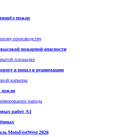
оизошёл пожар
анному производству
а высокой пожарной опасности
акрытой площадке
дороге и попал в реанимацию
шной карьеры
и дожди
формировании народа
овых работ A1
дённых
ль MotoFestWest 2026