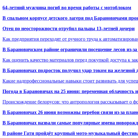
64-летний мужчина погиб во время работы с мотоблоком
В спальном корпусе детского лагеря под Барановичами пр
Отец по неосторожности отрубил пальцы 13-летней дочери
Как предприятия переходят от ручного труда к автоматизиров
В Барановичском районе ограничили посещение лесов из-з
Как оценить качество материалов перед покупкой доступа к з
В Барановичах подросток получил удар током на железной 
Какие надпрофессиональные навыки стоит развивать для успе
Погода в Барановичах на 25 июня: переменная облачность 
Происхождение белорусов: что антропология рассказывает о 
В Барановичах 26 июня возможны перебои связи из-за план
В Барановичах назвали самые популярные имена новорож
В районе Гати пройдёт крупный мото-музыкальный фестива