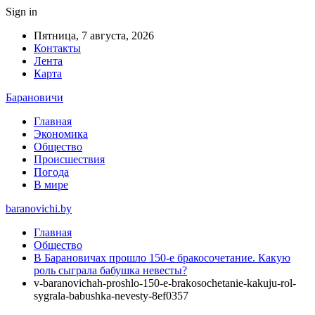
Sign in
Пятница, 7 августа, 2026
Контакты
Лента
Карта
Барановичи
Главная
Экономика
Общество
Происшествия
Погода
В мире
baranovichi.by
Главная
Общество
В Барановичах прошло 150-е бракосочетание. Какую
роль сыграла бабушка невесты?
v-baranovichah-proshlo-150-e-brakosochetanie-kakuju-rol-
sygrala-babushka-nevesty-8ef0357