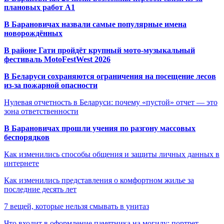
плановых работ A1
В Барановичах назвали самые популярные имена
новорождённых
В районе Гати пройдёт крупный мото-музыкальный
фестиваль MotoFestWest 2026
В Беларуси сохраняются ограничения на посещение лесов
из-за пожарной опасности
Нулевая отчетность в Беларуси: почему «пустой» отчет — это
зона ответственности
В Барановичах прошли учения по разгону массовых
беспорядков
Как изменились способы общения и защиты личных данных в
интернете
Как изменились представления о комфортном жилье за
последние десять лет
7 вещей, которые нельзя смывать в унитаз
Что входит в оформление памятника на могилу: портрет,