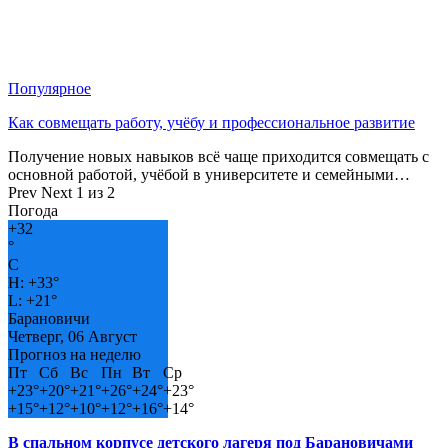
Популярное
Как совмещать работу, учёбу и профессиональное развитие
Получение новых навыков всё чаще приходится совмещать с
основной работой, учёбой в университете и семейными…
Prev
Next
1 из 2
Погода
+
32
°
C
H:
+
33°
L:
+
21°
Барановичи
Четверг, 06 Август
Прогноз на неделю
Пт
Сб
Вс
Пн
Вт
Ср
+
23°
+
20°
+
21°
+
26°
+
24°
+
23°
+
15°
+
12°
+
10°
+
12°
+
16°
+
14°
В спальном корпусе детского лагеря под Барановичами