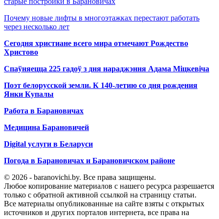
старые постройки в Барановичах
Почему новые лифты в многоэтажках перестают работать
через несколько лет
Сегодня христиане всего мира отмечают Рождество
Христово
Спаўняецца 225 гадоў з дня нараджэння Адама Міцкевіча
Поэт белорусской земли. К 140-летию со дня рождения
Янки Купалы
Работа в Барановичах
Медицина Барановичей
Digital услуги в Беларуси
Погода в Барановичах и Барановичском районе
© 2026 - baranovichi.by. Все права защищены.
Любое копирование материалов с нашего ресурса разрешается
только с обратной активной ссылкой на страницу статьи.
Все материалы опубликованные на сайте взяты с открытых
источников и других порталов интернета, все права на