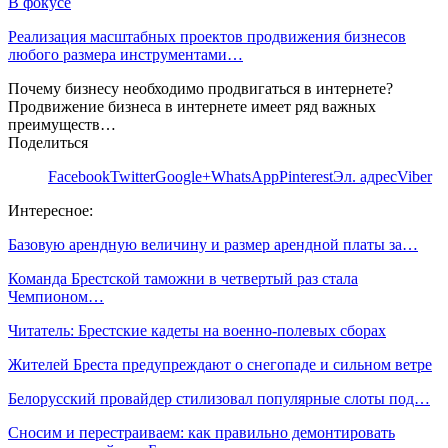
В фокусе
Реализация масштабных проектов продвижения бизнесов
любого размера инструментами…
Почему бизнесу необходимо продвигаться в интернете?
Продвижение бизнеса в интернете имеет ряд важных
преимуществ…
Поделиться
Facebook
Twitter
Google+
WhatsApp
Pinterest
Эл. адрес
Viber
Интересное:
Базовую арендную величину и размер арендной платы за…
Команда Брестской таможни в четвертый раз стала
Чемпионом…
Читатель: Брестские кадеты на военно-полевых сборах
Жителей Бреста предупреждают о снегопаде и сильном ветре
Белорусский провайдер стилизовал популярные слоты под…
Сносим и перестраиваем: как правильно демонтировать