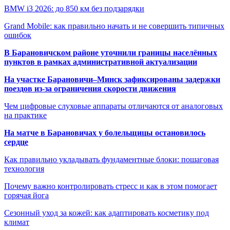
BMW i3 2026: до 850 км без подзарядки
Grand Mobile: как правильно начать и не совершить типичных
ошибок
В Барановичском районе уточнили границы населённых
пунктов в рамках административной актуализации
На участке Барановичи–Минск зафиксированы задержки
поездов из-за ограничения скорости движения
Чем цифровые слуховые аппараты отличаются от аналоговых
на практике
На матче в Барановичах у болельщицы остановилось
сердце
Как правильно укладывать фундаментные блоки: пошаговая
технология
Почему важно контролировать стресс и как в этом помогает
горячая йога
Сезонный уход за кожей: как адаптировать косметику под
климат