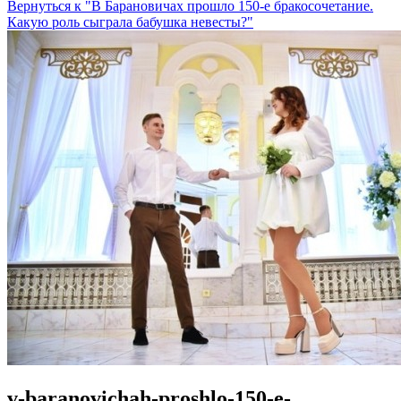
Вернуться к "В Барановичах прошло 150-е бракосочетание.
Какую роль сыграла бабушка невесты?"
v-baranovichah-proshlo-150-e-