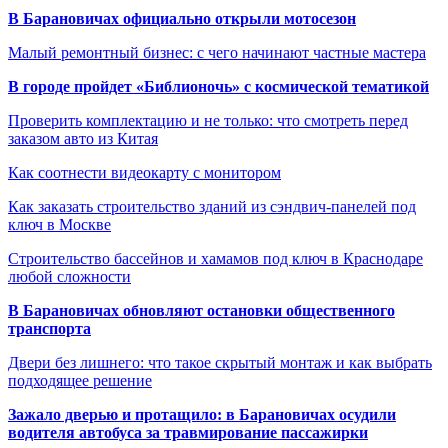
В Барановичах официально открыли мотосезон
Малый ремонтный бизнес: с чего начинают частные мастера
В городе пройдет «Библионочь» с космической тематикой
Проверить комплектацию и не только: что смотреть перед
заказом авто из Китая
Как соотнести видеокарту с монитором
Как заказать строительство зданий из сэндвич-панелей под
ключ в Москве
Строительство бассейнов и хамамов под ключ в Краснодаре
любой сложности
В Барановичах обновляют остановки общественного
транспорта
Двери без лишнего: что такое скрытый монтаж и как выбрать
подходящее решение
Зажало дверью и протащило: в Барановичах осудили
водителя автобуса за травмирование пассажирки