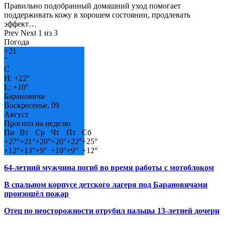
Правильно подобранный домашний уход помогает
поддерживать кожу в хорошем состоянии, продлевать
эффект…
Prev
Next
1 из 3
Погода
+
21
°
C
H:
+
22°
L:
+
10°
Барановичи
Воскресенье, 09
Август
Прогноз на неделю
Пн
Вт
Ср
Чт
Пт
Сб
+
27°
+
21°
+
20°
+
20°
+
22°
+
25°
+
12°
+
13°
+
9°
+
10°
+
9°
+
12°
64-летний мужчина погиб во время работы с мотоблоком
В спальном корпусе детского лагеря под Барановичами
произошёл пожар
Отец по неосторожности отрубил пальцы 13-летней дочери