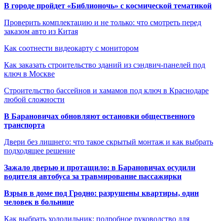
В городе пройдет «Библионочь» с космической тематикой
Проверить комплектацию и не только: что смотреть перед
заказом авто из Китая
Как соотнести видеокарту с монитором
Как заказать строительство зданий из сэндвич-панелей под
ключ в Москве
Строительство бассейнов и хамамов под ключ в Краснодаре
любой сложности
В Барановичах обновляют остановки общественного
транспорта
Двери без лишнего: что такое скрытый монтаж и как выбрать
подходящее решение
Зажало дверью и протащило: в Барановичах осудили
водителя автобуса за травмирование пассажирки
Взрыв в доме под Гродно: разрушены квартиры, один
человек в больнице
Как выбрать холодильник: подробное руководство для