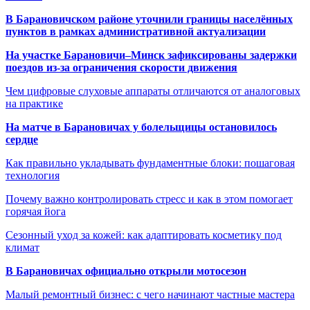
В Барановичском районе уточнили границы населённых
пунктов в рамках административной актуализации
На участке Барановичи–Минск зафиксированы задержки
поездов из-за ограничения скорости движения
Чем цифровые слуховые аппараты отличаются от аналоговых
на практике
На матче в Барановичах у болельщицы остановилось
сердце
Как правильно укладывать фундаментные блоки: пошаговая
технология
Почему важно контролировать стресс и как в этом помогает
горячая йога
Сезонный уход за кожей: как адаптировать косметику под
климат
В Барановичах официально открыли мотосезон
Малый ремонтный бизнес: с чего начинают частные мастера