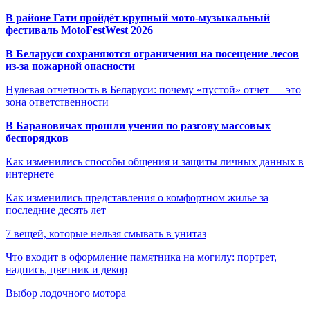
В районе Гати пройдёт крупный мото-музыкальный
фестиваль MotoFestWest 2026
В Беларуси сохраняются ограничения на посещение лесов
из-за пожарной опасности
Нулевая отчетность в Беларуси: почему «пустой» отчет — это
зона ответственности
В Барановичах прошли учения по разгону массовых
беспорядков
Как изменились способы общения и защиты личных данных в
интернете
Как изменились представления о комфортном жилье за
последние десять лет
7 вещей, которые нельзя смывать в унитаз
Что входит в оформление памятника на могилу: портрет,
надпись, цветник и декор
Выбор лодочного мотора