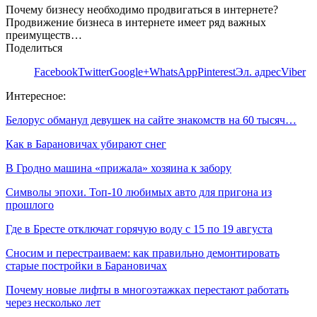
Почему бизнесу необходимо продвигаться в интернете?
Продвижение бизнеса в интернете имеет ряд важных
преимуществ…
Поделиться
Facebook
Twitter
Google+
WhatsApp
Pinterest
Эл. адрес
Viber
Интересное:
Белорус обманул девушек на сайте знакомств на 60 тысяч…
Как в Барановичах убирают снег
В Гродно машина «прижала» хозяина к забору
Символы эпохи. Топ-10 любимых авто для пригона из
прошлого
Где в Бресте отключат горячую воду с 15 по 19 августа
Сносим и перестраиваем: как правильно демонтировать
старые постройки в Барановичах
Почему новые лифты в многоэтажках перестают работать
через несколько лет