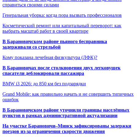
справиться своими силами
Генеральная уборка: когда пора вызвать профессионалов
Косметический ремонт или капитальный переворот: как
выбрать масштаб работ в своей квартире
В Барановичском районе пьяного бесправника
задерживали со стрельбой
Кому показана лечебная физкультура (ЛФК)?
В Барановичах после столкновения двух легковушек
спасатели деблокировали пассажира
BMW i3 2026: до 850 км без подзарядки
Grand Mobile: как правильно начать и не совершить типичных
ошибок
В Барановичском районе уточнили границы населённых
пунктов в рамках административной актуализации
На участке Барановичи–Минск зафиксированы задержки
поездов из-за ограничения скорости движения