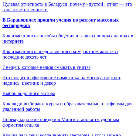
Нулевая отчетность в Беларуси: почему «пустой» отчет — это
зона ответственности
В Барановичах прошли учения по разгону массовых
беспорядков
Как изменились способы общения и защиты личных данных в
интернете
Как изменились представления о комфортном жилье за
последние десять лет
7 вещей, которые нельзя смывать в унитаз
Что входит в оформление памятника на могилу: портрет,
надпись, цветник и декор
Выбор лодочного мотора
Как люди выбирают курсы и образовательные платформы для
удалённой работы
Почему короткие поездки в Минск становятся удобным
форматом отдыха
Крыша дала течь: когда звонить мастерам, а когда можно