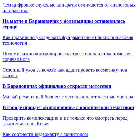
Чем цифровые слуховые аппараты отличаются от аналоговых
на практике
На матче в Барановичах у болельщицы остановилось
сердце
Как правильно укладывать фундаментные блоки: пошаговая
технология
Почему важно контролировать стресс и как в этом помогает
горячая йога
Сезонный уход за кожей: как адаптировать косметику под
климат
В Барановичах официально открыли мотосезон
Малый ремонтный бизнес: с чего начинают частные мастера
В городе пройдет «Библионочь» с космической тематикой
Проверить комплектацию и не только: что смотреть перед
заказом авто из Китая
Как соотнести видеокарту с монитором