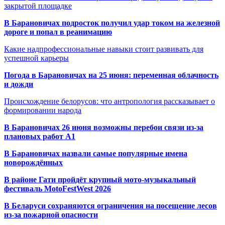
закрытой площадке
В Барановичах подросток получил удар током на железной
дороге и попал в реанимацию
Какие надпрофессиональные навыки стоит развивать для
успешной карьеры
Погода в Барановичах на 25 июня: переменная облачность
и дожди
Происхождение белорусов: что антропология рассказывает о
формировании народа
В Барановичах 26 июня возможны перебои связи из-за
плановых работ A1
В Барановичах назвали самые популярные имена
новорождённых
В районе Гати пройдёт крупный мото-музыкальный
фестиваль MotoFestWest 2026
В Беларуси сохраняются ограничения на посещение лесов
из-за пожарной опасности