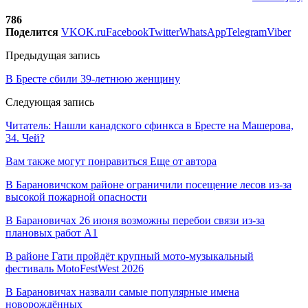
786
Поделится
VK
OK.ru
Facebook
Twitter
WhatsApp
Telegram
Viber
Предыдущая запись
В Бресте сбили 39-летнюю женщину
Следующая запись
Читатель: Нашли канадского сфинкса в Бресте на Машерова,
34. Чей?
Вам также могут понравиться
Еще от автора
В Барановичском районе ограничили посещение лесов из-за
высокой пожарной опасности
В Барановичах 26 июня возможны перебои связи из-за
плановых работ A1
В районе Гати пройдёт крупный мото-музыкальный
фестиваль MotoFestWest 2026
В Барановичах назвали самые популярные имена
новорождённых