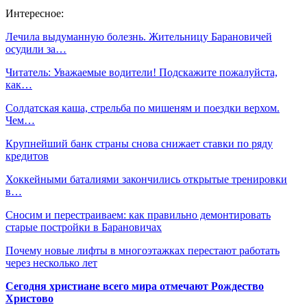
Интересное:
Лечила выдуманную болезнь. Жительницу Барановичей
осудили за…
Читатель: Уважаемые водители! Подскажите пожалуйста,
как…
Солдатская каша, стрельба по мишеням и поездки верхом.
Чем…
Крупнейший банк страны снова снижает ставки по ряду
кредитов
Хоккейными баталиями закончились открытые тренировки
в…
Сносим и перестраиваем: как правильно демонтировать
старые постройки в Барановичах
Почему новые лифты в многоэтажках перестают работать
через несколько лет
Сегодня христиане всего мира отмечают Рождество
Христово