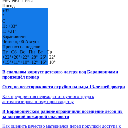
Prev
Next
1 из 2
Погода
+
32
°
C
H:
+
33°
L:
+
21°
Барановичи
Четверг, 06 Август
Прогноз на неделю
Пт
Сб
Вс
Пн
Вт
Ср
+
22°
+
20°
+
22°
+
28°
+
26°
+
22°
+
15°
+
11°
+
10°
+
12°
+
16°
+
10°
В спальном корпусе детского лагеря под Барановичами
произошёл пожар
Отец по неосторожности отрубил пальцы 13-летней дочери
Как предприятия переходят от ручного труда к
автоматизированному производству
В Барановичском районе ограничили посещение лесов из-
за высокой пожарной опасности
Как оценить качество материалов перед покупкой доступа к