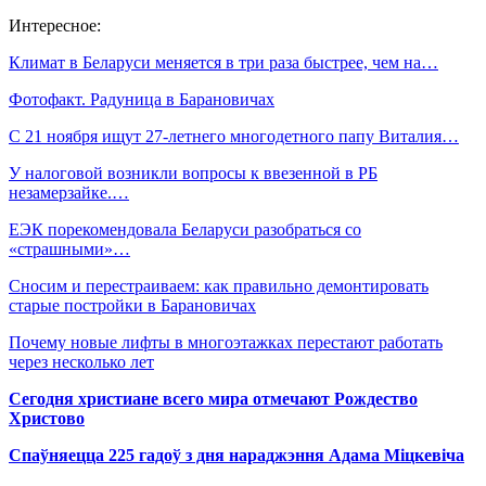
Интересное:
Климат в Беларуси меняется в три раза быстрее, чем на…
Фотофакт. Радуница в Барановичах
С 21 ноября ищут 27-летнего многодетного папу Виталия…
У налоговой возникли вопросы к ввезенной в РБ
незамерзайке.…
ЕЭК порекомендовала Беларуси разобраться со
«страшными»…
Сносим и перестраиваем: как правильно демонтировать
старые постройки в Барановичах
Почему новые лифты в многоэтажках перестают работать
через несколько лет
Сегодня христиане всего мира отмечают Рождество
Христово
Спаўняецца 225 гадоў з дня нараджэння Адама Міцкевіча