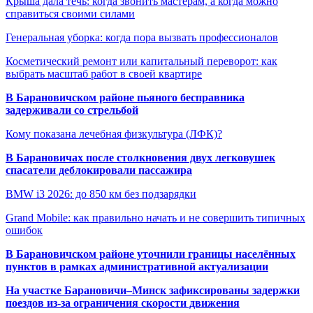
Крыша дала течь: когда звонить мастерам, а когда можно
справиться своими силами
Генеральная уборка: когда пора вызвать профессионалов
Косметический ремонт или капитальный переворот: как
выбрать масштаб работ в своей квартире
В Барановичском районе пьяного бесправника
задерживали со стрельбой
Кому показана лечебная физкультура (ЛФК)?
В Барановичах после столкновения двух легковушек
спасатели деблокировали пассажира
BMW i3 2026: до 850 км без подзарядки
Grand Mobile: как правильно начать и не совершить типичных
ошибок
В Барановичском районе уточнили границы населённых
пунктов в рамках административной актуализации
На участке Барановичи–Минск зафиксированы задержки
поездов из-за ограничения скорости движения