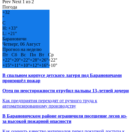
Prev
Next
1 из 2
Погода
+
32
°
C
H:
+
33°
L:
+
21°
Барановичи
Четверг, 06 Август
Прогноз на неделю
Пт
Сб
Вс
Пн
Вт
Ср
+
22°
+
20°
+
22°
+
28°
+
26°
+
22°
+
15°
+
11°
+
10°
+
12°
+
16°
+
10°
В спальном корпусе детского лагеря под Барановичами
произошёл пожар
Отец по неосторожности отрубил пальцы 13-летней дочери
Как предприятия переходят от ручного труда к
автоматизированному производству
В Барановичском районе ограничили посещение лесов из-
за высокой пожарной опасности
Как оценить качество материалов перед покупкой доступа к