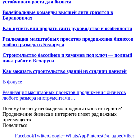
устойчивого роста для бизнеса
Волейбольные команды высшей лиги сразятся в
Барановичах
Как купить или продать сайт: руководство и особенности
Реализация масштабных проектов продвижения бизнесов
любого размера в Беларуси
Строительство бассейнов и хамамов под ключ — полный
цикл работ в Беларуси
Как заказать строительство зданий из сэндвич-панелей
В фокусе
Реализация масштабных проектов продвижения бизнесов
любого размера инструментами…
Почему бизнесу необходимо продвигаться в интернете?
Продвижение бизнеса в интернете имеет ряд важных
преимуществ…
Поделиться
Facebook
Twitter
Google+
WhatsApp
Pinterest
Эл. адрес
Viber