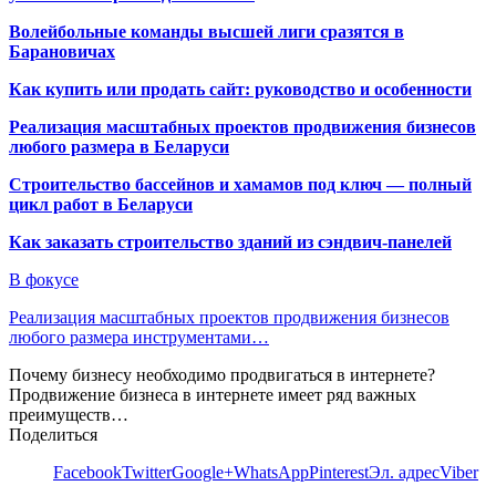
Волейбольные команды высшей лиги сразятся в
Барановичах
Как купить или продать сайт: руководство и особенности
Реализация масштабных проектов продвижения бизнесов
любого размера в Беларуси
Строительство бассейнов и хамамов под ключ — полный
цикл работ в Беларуси
Как заказать строительство зданий из сэндвич-панелей
В фокусе
Реализация масштабных проектов продвижения бизнесов
любого размера инструментами…
Почему бизнесу необходимо продвигаться в интернете?
Продвижение бизнеса в интернете имеет ряд важных
преимуществ…
Поделиться
Facebook
Twitter
Google+
WhatsApp
Pinterest
Эл. адрес
Viber