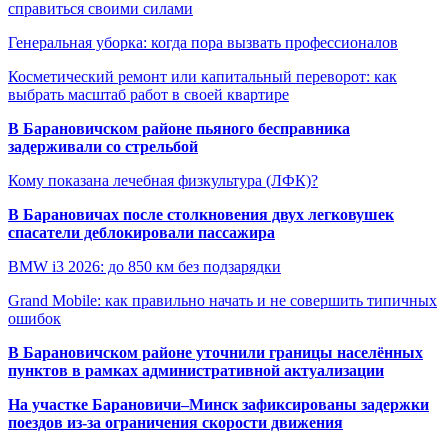
справиться своими силами
Генеральная уборка: когда пора вызвать профессионалов
Косметический ремонт или капитальный переворот: как
выбрать масштаб работ в своей квартире
В Барановичском районе пьяного бесправника
задерживали со стрельбой
Кому показана лечебная физкультура (ЛФК)?
В Барановичах после столкновения двух легковушек
спасатели деблокировали пассажира
BMW i3 2026: до 850 км без подзарядки
Grand Mobile: как правильно начать и не совершить типичных
ошибок
В Барановичском районе уточнили границы населённых
пунктов в рамках административной актуализации
На участке Барановичи–Минск зафиксированы задержки
поездов из-за ограничения скорости движения