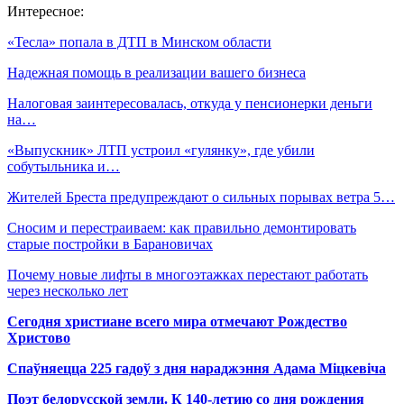
Интересное:
«Тесла» попала в ДТП в Минском области
Надежная помощь в реализации вашего бизнеса
Налоговая заинтересовалась, откуда у пенсионерки деньги
на…
«Выпускник» ЛТП устроил «гулянку», где убили
собутыльника и…
Жителей Бреста предупреждают о сильных порывах ветра 5…
Сносим и перестраиваем: как правильно демонтировать
старые постройки в Барановичах
Почему новые лифты в многоэтажках перестают работать
через несколько лет
Сегодня христиане всего мира отмечают Рождество
Христово
Спаўняецца 225 гадоў з дня нараджэння Адама Міцкевіча
Поэт белорусской земли. К 140-летию со дня рождения