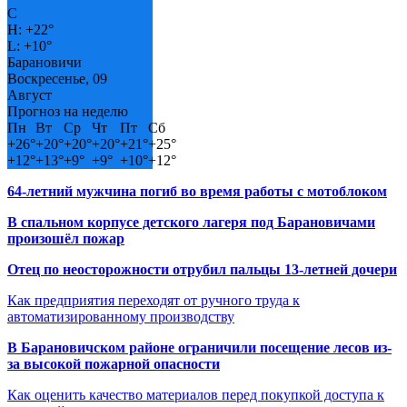
C
H:
+
22°
L:
+
10°
Барановичи
Воскресенье, 09
Август
Прогноз на неделю
Пн
Вт
Ср
Чт
Пт
Сб
+
26°
+
20°
+
20°
+
20°
+
21°
+
25°
+
12°
+
13°
+
9°
+
9°
+
10°
+
12°
64-летний мужчина погиб во время работы с мотоблоком
В спальном корпусе детского лагеря под Барановичами
произошёл пожар
Отец по неосторожности отрубил пальцы 13-летней дочери
Как предприятия переходят от ручного труда к
автоматизированному производству
В Барановичском районе ограничили посещение лесов из-
за высокой пожарной опасности
Как оценить качество материалов перед покупкой доступа к