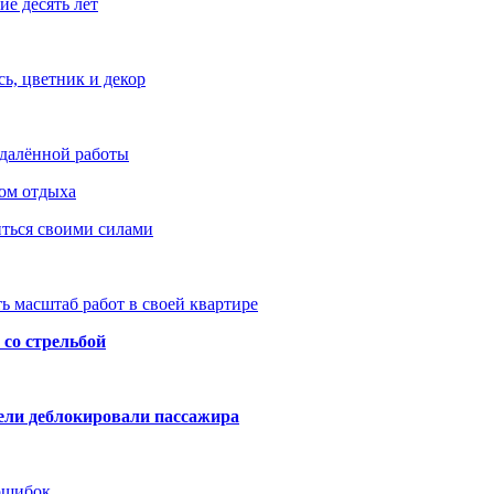
е десять лет
ь, цветник и декор
удалённой работы
ом отдыха
иться своими силами
ь масштаб работ в своей квартире
со стрельбой
тели деблокировали пассажира
 ошибок