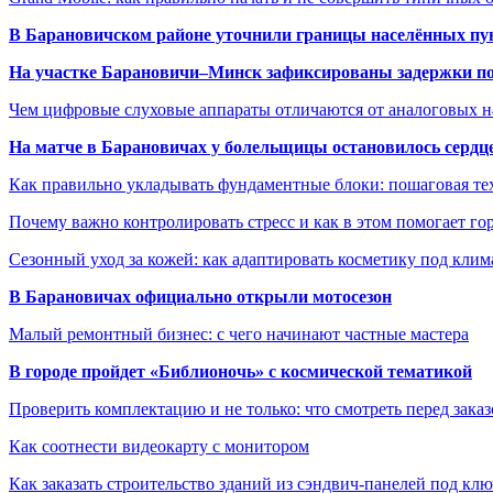
В Барановичском районе уточнили границы населённых пу
На участке Барановичи–Минск зафиксированы задержки пое
Чем цифровые слуховые аппараты отличаются от аналоговых н
На матче в Барановичах у болельщицы остановилось сердц
Как правильно укладывать фундаментные блоки: пошаговая те
Почему важно контролировать стресс и как в этом помогает гор
Сезонный уход за кожей: как адаптировать косметику под клим
В Барановичах официально открыли мотосезон
Малый ремонтный бизнес: с чего начинают частные мастера
В городе пройдет «Библионочь» с космической тематикой
Проверить комплектацию и не только: что смотреть перед заказ
Как соотнести видеокарту с монитором
Как заказать строительство зданий из сэндвич-панелей под кл