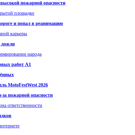
а высокой пожарной опасности
акрытой площадке
дороге и попал в реанимацию
шной карьеры
и дожди
формировании народа
овых работ A1
дённых
ль MotoFestWest 2026
з-за пожарной опасности
зона ответственности
ядков
интернете