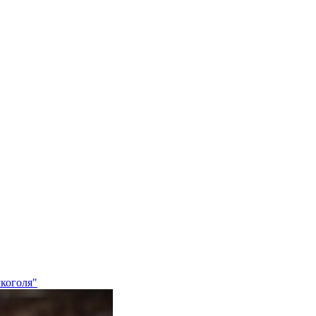
лкоголя"