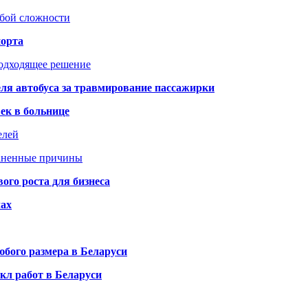
юбой сложности
порта
подходящее решение
ля автобуса за травмирование пассажирки
ек в больнице
елей
раненные причины
го роста для бизнеса
чах
бого размера в Беларуси
кл работ в Беларуси