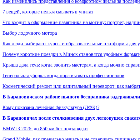
Как изменились представления о комфортном жилье за последни
7 вещей, которые нельзя смывать в унитаз
Что входит в оформление памятника на могилу: портрет, надпис
Выбор лодочного мотора
Как люди выбирают курсы и образовательные платформы для 
Почему короткие поездки в Минск становятся удобным формат
Крыша дала течь: когда звонить мастерам, а когда можно справ
Генеральная уборка: когда пора вызвать профессионалов
Косметический ремонт или капитальный переворот: как выбрат
В Барановичском районе пьяного бесправника задерживали 
Кому показана лечебная физкультура (ЛФК)?
В Барановичах после столкновения двух легковушек спаса
BMW i3 2026: до 850 км без подзарядки
Grand Mobile: как правильно начать и не совершить типичных