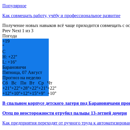
Популярное
Как совмещать работу, учёбу и профессиональное развитие
Получение новых навыков всё чаще приходится совмещать с о
Prev
Next
1 из 3
Погода
+
19
°
C
H:
+
22°
L:
+
16°
Барановичи
Пятница, 07 Август
Прогноз на неделю
Сб
Вс
Пн
Вт
Ср
Чт
+
21°
+
22°
+
28°
+
22°
+
21°
+
22°
+
12°
+
10°
+
12°
+
15°
+
9°
+
10°
В спальном корпусе детского лагеря под Барановичами пр
Отец по неосторожности отрубил пальцы 13-летней дочери
Как предприятия переходят от ручного труда к автоматизиров