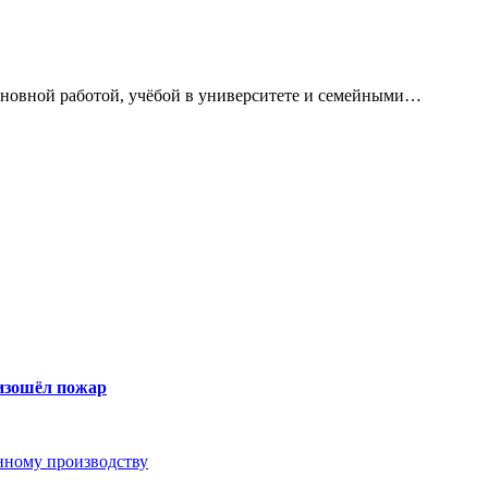
сновной работой, учёбой в университете и семейными…
оизошёл пожар
анному производству