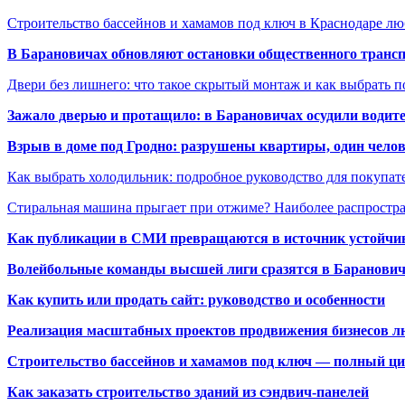
Строительство бассейнов и хамамов под ключ в Краснодаре л
В Барановичах обновляют остановки общественного транс
Двери без лишнего: что такое скрытый монтаж и как выбрать 
Зажало дверью и протащило: в Барановичах осудили водите
Взрыв в доме под Гродно: разрушены квартиры, один челов
Как выбрать холодильник: подробное руководство для покупат
Стиральная машина прыгает при отжиме? Наиболее распрост
Как публикации в СМИ превращаются в источник устойчиво
Волейбольные команды высшей лиги сразятся в Баранови
Как купить или продать сайт: руководство и особенности
Реализация масштабных проектов продвижения бизнесов лю
Строительство бассейнов и хамамов под ключ — полный ци
Как заказать строительство зданий из сэндвич-панелей