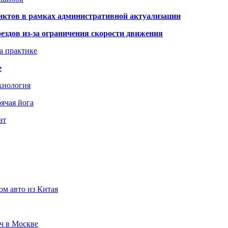
нктов в рамках административной актуализации
здов из-за ограничения скорости движения
а практике
е
хнология
ячая йога
ат
ом авто из Китая
юч в Москве