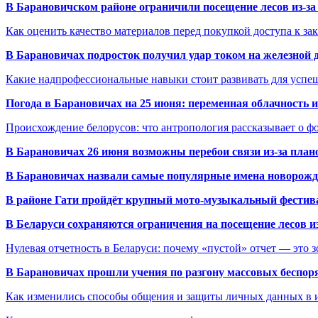
В Барановичском районе ограничили посещение лесов из-з
Как оценить качество материалов перед покупкой доступа к з
В Барановичах подросток получил удар током на железной 
Какие надпрофессиональные навыки стоит развивать для успе
Погода в Барановичах на 25 июня: переменная облачность 
Происхождение белорусов: что антропология рассказывает о 
В Барановичах 26 июня возможны перебои связи из-за план
В Барановичах назвали самые популярные имена новорож
В районе Гати пройдёт крупный мото-музыкальный фестива
В Беларуси сохраняются ограничения на посещение лесов и
Нулевая отчетность в Беларуси: почему «пустой» отчет — это 
В Барановичах прошли учения по разгону массовых беспор
Как изменились способы общения и защиты личных данных в 