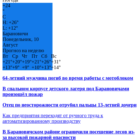
+
24
°
C
H:
+
26°
L:
+
12°
Барановичи
Понедельник, 10
Август
Прогноз на неделю
Вт
Ср
Чт
Пт
Сб
Вс
+
21°
+
20°
+
19°
+
21°
+
26°
+
31°
+
13°
+
9°
+
9°
+
10°
+
13°
+
14°
64-летний мужчина погиб во время работы с мотоблоком
В спальном корпусе детского лагеря под Барановичами
произошёл пожар
Отец по неосторожности отрубил пальцы 13-летней дочери
Как предприятия переходят от ручного труда к
автоматизированному производству
В Барановичском районе ограничили посещение лесов из-
за высокой пожарной опасности