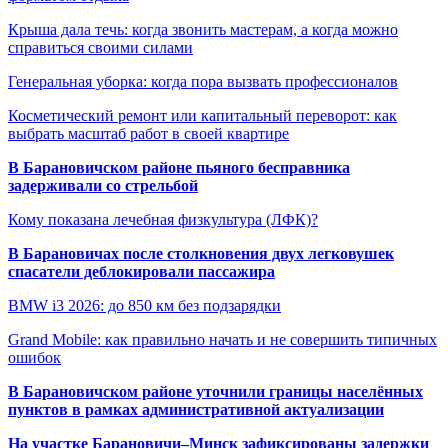
Крыша дала течь: когда звонить мастерам, а когда можно
справиться своими силами
Генеральная уборка: когда пора вызвать профессионалов
Косметический ремонт или капитальный переворот: как
выбрать масштаб работ в своей квартире
В Барановичском районе пьяного бесправника
задерживали со стрельбой
Кому показана лечебная физкультура (ЛФК)?
В Барановичах после столкновения двух легковушек
спасатели деблокировали пассажира
BMW i3 2026: до 850 км без подзарядки
Grand Mobile: как правильно начать и не совершить типичных
ошибок
В Барановичском районе уточнили границы населённых
пунктов в рамках административной актуализации
На участке Барановичи–Минск зафиксированы задержки