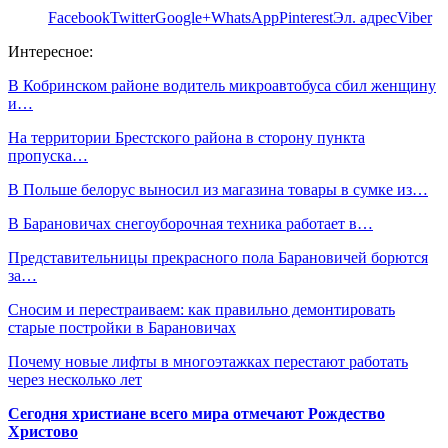
Facebook
Twitter
Google+
WhatsApp
Pinterest
Эл. адрес
Viber
Интересное:
В Кобринском районе водитель микроавтобуса сбил женщину
и…
На территории Брестского района в сторону пункта
пропуска…
В Польше белорус выносил из магазина товары в сумке из…
В Барановичах снегоуборочная техника работает в…
Представительницы прекрасного пола Барановичей борются
за…
Сносим и перестраиваем: как правильно демонтировать
старые постройки в Барановичах
Почему новые лифты в многоэтажках перестают работать
через несколько лет
Сегодня христиане всего мира отмечают Рождество
Христово