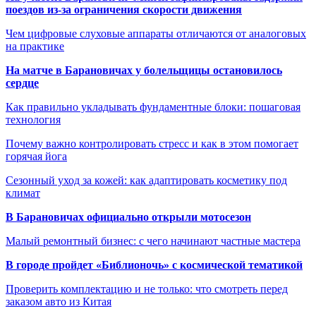
поездов из-за ограничения скорости движения
Чем цифровые слуховые аппараты отличаются от аналоговых
на практике
На матче в Барановичах у болельщицы остановилось
сердце
Как правильно укладывать фундаментные блоки: пошаговая
технология
Почему важно контролировать стресс и как в этом помогает
горячая йога
Сезонный уход за кожей: как адаптировать косметику под
климат
В Барановичах официально открыли мотосезон
Малый ремонтный бизнес: с чего начинают частные мастера
В городе пройдет «Библионочь» с космической тематикой
Проверить комплектацию и не только: что смотреть перед
заказом авто из Китая