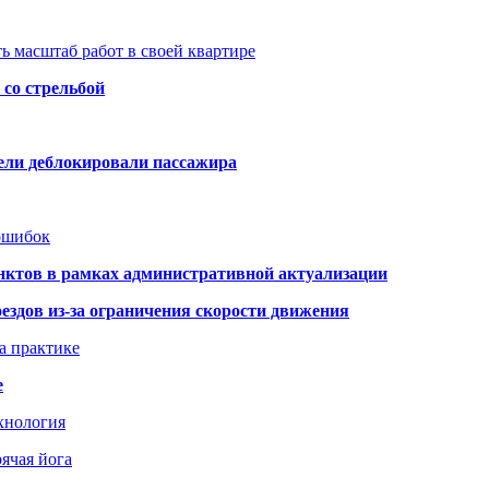
ь масштаб работ в своей квартире
со стрельбой
тели деблокировали пассажира
 ошибок
нктов в рамках административной актуализации
здов из-за ограничения скорости движения
а практике
е
хнология
ячая йога