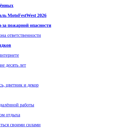
дённых
ль MotoFestWest 2026
з-за пожарной опасности
зона ответственности
ядков
интернете
е десять лет
ь, цветник и декор
удалённой работы
ом отдыха
иться своими силами