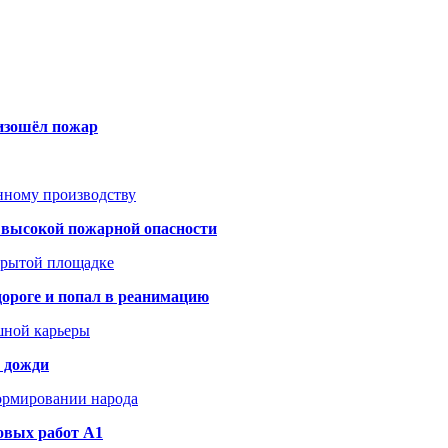
оизошёл пожар
анному производству
а высокой пожарной опасности
акрытой площадке
дороге и попал в реанимацию
шной карьеры
и дожди
формировании народа
овых работ A1