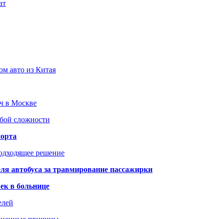
ат
ом авто из Китая
юч в Москве
юбой сложности
порта
подходящее решение
ля автобуса за травмирование пассажирки
ек в больнице
елей