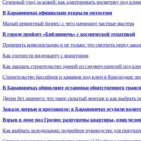
Сезонный уход за кожей: как адаптировать косметику под клим
В Барановичах официально открыли мотосезон
Малый ремонтный бизнес: с чего начинают частные мастера
В городе пройдет «Библионочь» с космической тематикой
Проверить комплектацию и не только: что смотреть перед заказ
Как соотнести видеокарту с монитором
Как заказать строительство зданий из сэндвич-панелей под кл
Строительство бассейнов и хамамов под ключ в Краснодаре л
В Барановичах обновляют остановки общественного транс
Двери без лишнего: что такое скрытый монтаж и как выбрать 
Зажало дверью и протащило: в Барановичах осудили водите
Взрыв в доме под Гродно: разрушены квартиры, один челов
Как выбрать холодильник: подробное руководство для покупат