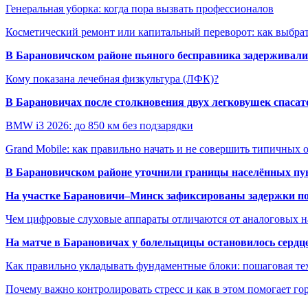
Генеральная уборка: когда пора вызвать профессионалов
Косметический ремонт или капитальный переворот: как выбрат
В Барановичском районе пьяного бесправника задерживали 
Кому показана лечебная физкультура (ЛФК)?
В Барановичах после столкновения двух легковушек спаса
BMW i3 2026: до 850 км без подзарядки
Grand Mobile: как правильно начать и не совершить типичных
В Барановичском районе уточнили границы населённых пу
На участке Барановичи–Минск зафиксированы задержки пое
Чем цифровые слуховые аппараты отличаются от аналоговых н
На матче в Барановичах у болельщицы остановилось сердц
Как правильно укладывать фундаментные блоки: пошаговая те
Почему важно контролировать стресс и как в этом помогает гор