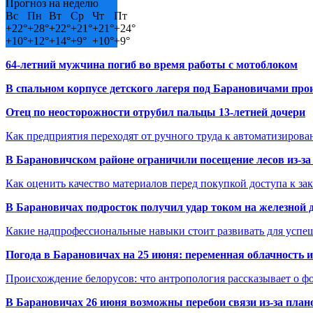
Прогноз на неделю
Вс
Пн
Вт
Ср
Чт
Пт
+
22°
+
28°
+
22°
+
21°
+
21°
+
24°
+
10°
+
12°
+
14°
+
9°
+
10°
+
9°
64-летний мужчина погиб во время работы с мотоблоком
В спальном корпусе детского лагеря под Барановичами пр
Отец по неосторожности отрубил пальцы 13-летней дочери
Как предприятия переходят от ручного труда к автоматизиров
В Барановичском районе ограничили посещение лесов из-з
Как оценить качество материалов перед покупкой доступа к з
В Барановичах подросток получил удар током на железной 
Какие надпрофессиональные навыки стоит развивать для успе
Погода в Барановичах на 25 июня: переменная облачность 
Происхождение белорусов: что антропология рассказывает о 
В Барановичах 26 июня возможны перебои связи из-за план