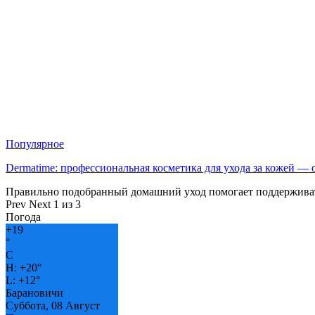
Популярное
Dermatime: профессиональная косметика для ухода за кожей —
Правильно подобранный домашний уход помогает поддерживат
Prev
Next
1 из 3
Погода
+
19
°
C
H:
+
20°
L:
+
12°
Барановичи
Суббота, 08 Август