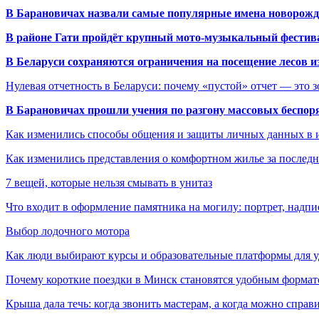
В Барановичах назвали самые популярные имена новорож
В районе Гати пройдёт крупный мото-музыкальный фестива
В Беларуси сохраняются ограничения на посещение лесов и
Нулевая отчетность в Беларуси: почему «пустой» отчет — это 
В Барановичах прошли учения по разгону массовых беспор
Как изменились способы общения и защиты личных данных в 
Как изменились представления о комфортном жилье за последни
7 вещей, которые нельзя смывать в унитаз
Что входит в оформление памятника на могилу: портрет, надпис
Выбор лодочного мотора
Как люди выбирают курсы и образовательные платформы для 
Почему короткие поездки в Минск становятся удобным формат
Крыша дала течь: когда звонить мастерам, а когда можно справ