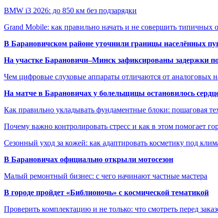
BMW i3 2026: до 850 км без подзарядки
Grand Mobile: как правильно начать и не совершить типичных
В Барановичском районе уточнили границы населённых пу
На участке Барановичи–Минск зафиксированы задержки пое
Чем цифровые слуховые аппараты отличаются от аналоговых н
На матче в Барановичах у болельщицы остановилось сердц
Как правильно укладывать фундаментные блоки: пошаговая те
Почему важно контролировать стресс и как в этом помогает гор
Сезонный уход за кожей: как адаптировать косметику под клим
В Барановичах официально открыли мотосезон
Малый ремонтный бизнес: с чего начинают частные мастера
В городе пройдет «Библионочь» с космической тематикой
Проверить комплектацию и не только: что смотреть перед заказ