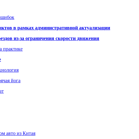
 ошибок
нктов в рамках административной актуализации
здов из-за ограничения скорости движения
а практике
е
хнология
ячая йога
ат
ом авто из Китая