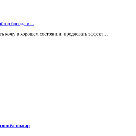
 обзор бренда и…
ь кожу в хорошем состоянии, продлевать эффект…
оизошёл пожар