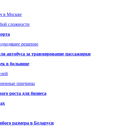
юч в Москве
юбой сложности
порта
подходящее решение
ля автобуса за травмирование пассажирки
ек в больнице
елей
раненные причины
го роста для бизнеса
чах
бого размера в Беларуси