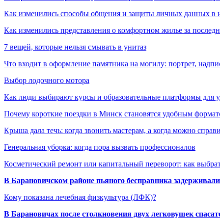
Как изменились способы общения и защиты личных данных в 
Как изменились представления о комфортном жилье за последни
7 вещей, которые нельзя смывать в унитаз
Что входит в оформление памятника на могилу: портрет, надпис
Выбор лодочного мотора
Как люди выбирают курсы и образовательные платформы для 
Почему короткие поездки в Минск становятся удобным формат
Крыша дала течь: когда звонить мастерам, а когда можно справ
Генеральная уборка: когда пора вызвать профессионалов
Косметический ремонт или капитальный переворот: как выбрат
В Барановичском районе пьяного бесправника задерживали 
Кому показана лечебная физкультура (ЛФК)?
В Барановичах после столкновения двух легковушек спаса