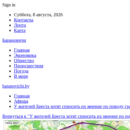
Sign in
Суббота, 8 августа, 2026
Контакты
Лента
Карта
Барановичи
Главная
Экономика
Общество
Происшествия
Погода
В мире
baranovichi.by
Главная
Афиша
У жителей Бреста хотят спросить их мнение по поводу г
Вернуться к "У жителей Бреста хотят спросить их мнение по 