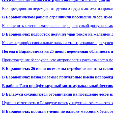
Как предприятия переходят от ручного труда к автоматизиров
В Барановичском районе ограничили посещение лесов из-з
Как оценить качество материалов перед покупкой доступа к з
В Барановичах подросток получил удар током на железной 
Какие надпрофессиональные навыки стоит развивать для успе
Погода в Барановичах на 25 июня: переменная облачность 
Происхождение белорусов: что антропология рассказывает о 
В Барановичах 26 июня возможны перебои связи из-за план
В Барановичах назвали самые популярные имена новорож
В районе Гати пройдёт крупный мото-музыкальный фестива
В Беларуси сохраняются ограничения на посещение лесов и
Нулевая отчетность в Беларуси: почему «пустой» отчет — это 
В Барановичах прошли учения по разгону массовых беспор