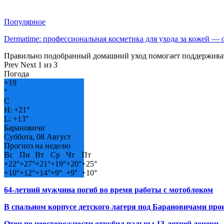
Популярное
Dermatime: профессиональная косметика для ухода за кожей —
Правильно подобранный домашний уход помогает поддерживат
Prev
Next
1 из 3
Погода
+
19
°
C
H:
+
21°
L:
+
13°
Барановичи
Суббота, 08 Август
Прогноз на неделю
Вс
Пн
Вт
Ср
Чт
Пт
+
22°
+
27°
+
21°
+
19°
+
20°
+
25°
+
10°
+
12°
+
14°
+
9°
+
9°
+
10°
64-летний мужчина погиб во время работы с мотоблоком
В спальном корпусе детского лагеря под Барановичами пр
Отец по неосторожности отрубил пальцы 13-летней дочери