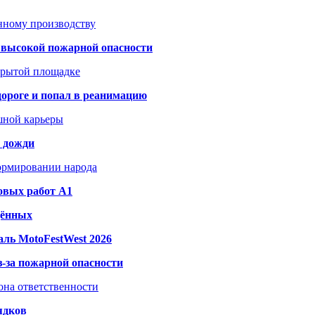
анному производству
а высокой пожарной опасности
акрытой площадке
дороге и попал в реанимацию
шной карьеры
и дожди
формировании народа
овых работ A1
дённых
ль MotoFestWest 2026
з-за пожарной опасности
зона ответственности
ядков