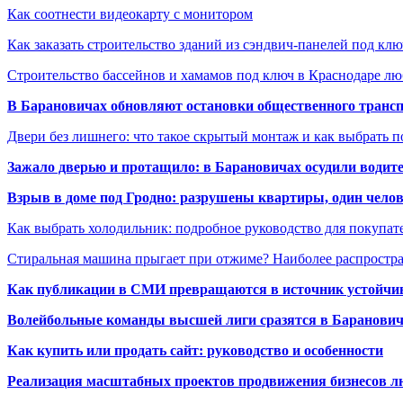
Как соотнести видеокарту с монитором
Как заказать строительство зданий из сэндвич-панелей под кл
Строительство бассейнов и хамамов под ключ в Краснодаре л
В Барановичах обновляют остановки общественного транс
Двери без лишнего: что такое скрытый монтаж и как выбрать 
Зажало дверью и протащило: в Барановичах осудили водите
Взрыв в доме под Гродно: разрушены квартиры, один челов
Как выбрать холодильник: подробное руководство для покупат
Стиральная машина прыгает при отжиме? Наиболее распрост
Как публикации в СМИ превращаются в источник устойчиво
Волейбольные команды высшей лиги сразятся в Баранови
Как купить или продать сайт: руководство и особенности
Реализация масштабных проектов продвижения бизнесов лю