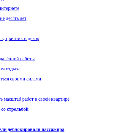
интернете
е десять лет
ь, цветник и декор
удалённой работы
ом отдыха
иться своими силами
ь масштаб работ в своей квартире
со стрельбой
тели деблокировали пассажира