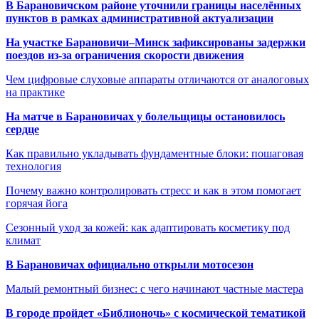
В Барановичском районе уточнили границы населённых
пунктов в рамках административной актуализации
На участке Барановичи–Минск зафиксированы задержки
поездов из-за ограничения скорости движения
Чем цифровые слуховые аппараты отличаются от аналоговых
на практике
На матче в Барановичах у болельщицы остановилось
сердце
Как правильно укладывать фундаментные блоки: пошаговая
технология
Почему важно контролировать стресс и как в этом помогает
горячая йога
Сезонный уход за кожей: как адаптировать косметику под
климат
В Барановичах официально открыли мотосезон
Малый ремонтный бизнес: с чего начинают частные мастера
В городе пройдет «Библионочь» с космической тематикой