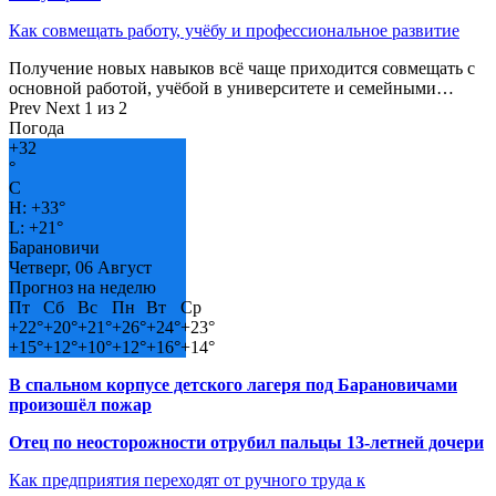
Как совмещать работу, учёбу и профессиональное развитие
Получение новых навыков всё чаще приходится совмещать с
основной работой, учёбой в университете и семейными…
Prev
Next
1 из 2
Погода
+
32
°
C
H:
+
33°
L:
+
21°
Барановичи
Четверг, 06 Август
Прогноз на неделю
Пт
Сб
Вс
Пн
Вт
Ср
+
22°
+
20°
+
21°
+
26°
+
24°
+
23°
+
15°
+
12°
+
10°
+
12°
+
16°
+
14°
В спальном корпусе детского лагеря под Барановичами
произошёл пожар
Отец по неосторожности отрубил пальцы 13-летней дочери
Как предприятия переходят от ручного труда к