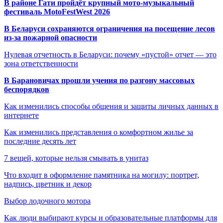
В районе Гати пройдёт крупный мото-музыкальный
фестиваль MotoFestWest 2026
В Беларуси сохраняются ограничения на посещение лесов
из-за пожарной опасности
Нулевая отчетность в Беларуси: почему «пустой» отчет — это
зона ответственности
В Барановичах прошли учения по разгону массовых
беспорядков
Как изменились способы общения и защиты личных данных в
интернете
Как изменились представления о комфортном жилье за
последние десять лет
7 вещей, которые нельзя смывать в унитаз
Что входит в оформление памятника на могилу: портрет,
надпись, цветник и декор
Выбор лодочного мотора
Как люди выбирают курсы и образовательные платформы для