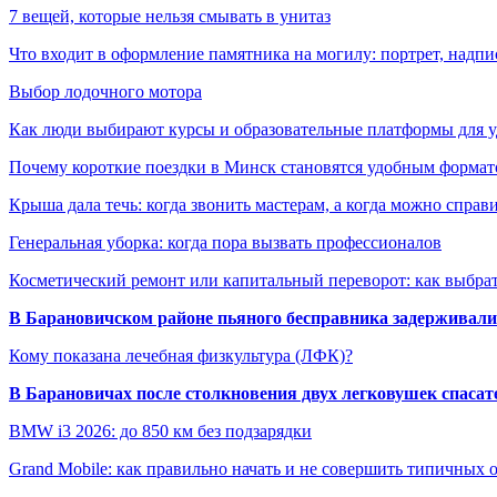
7 вещей, которые нельзя смывать в унитаз
Что входит в оформление памятника на могилу: портрет, надпис
Выбор лодочного мотора
Как люди выбирают курсы и образовательные платформы для 
Почему короткие поездки в Минск становятся удобным формат
Крыша дала течь: когда звонить мастерам, а когда можно справ
Генеральная уборка: когда пора вызвать профессионалов
Косметический ремонт или капитальный переворот: как выбрат
В Барановичском районе пьяного бесправника задерживали 
Кому показана лечебная физкультура (ЛФК)?
В Барановичах после столкновения двух легковушек спаса
BMW i3 2026: до 850 км без подзарядки
Grand Mobile: как правильно начать и не совершить типичных