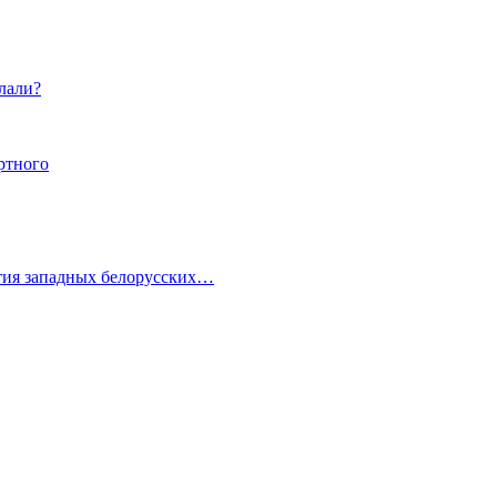
елали?
иртного
ития западных белорусских…