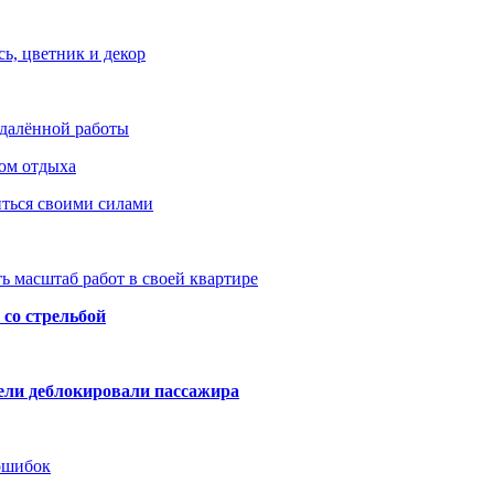
ь, цветник и декор
удалённой работы
ом отдыха
иться своими силами
ь масштаб работ в своей квартире
со стрельбой
тели деблокировали пассажира
 ошибок