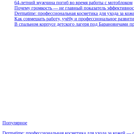
64-летний мужчина погиб во время работы с мотоблоком
Почему громкость — не главный показатель эффективнос
Dermatime: профессиональная косметика для ухода за кож
Как совмещать работу, учёбу и профессиональное развити
В спальном корпусе детского лагеря под Барановичами 
Популярное
Dermatime: профессиональная косметика для ухода за кожей —