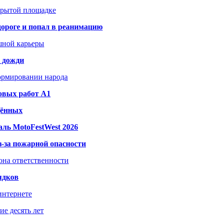
акрытой площадке
дороге и попал в реанимацию
шной карьеры
и дожди
формировании народа
овых работ A1
дённых
ль MotoFestWest 2026
з-за пожарной опасности
зона ответственности
ядков
интернете
е десять лет