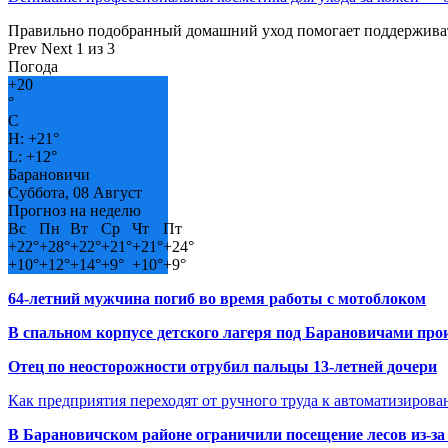
Правильно подобранный домашний уход помогает поддерживат
Prev
Next
1 из 3
Погода
+
20
°
C
H:
+
21°
L:
+
12°
Барановичи
Суббота, 08 Август
Прогноз на неделю
Вс
Пн
Вт
Ср
Чт
Пт
+
22°
+
28°
+
22°
+
21°
+
21°
+
24°
+
10°
+
12°
+
14°
+
9°
+
10°
+
9°
64-летний мужчина погиб во время работы с мотоблоком
В спальном корпусе детского лагеря под Барановичами пр
Отец по неосторожности отрубил пальцы 13-летней дочери
Как предприятия переходят от ручного труда к автоматизиров
В Барановичском районе ограничили посещение лесов из-з