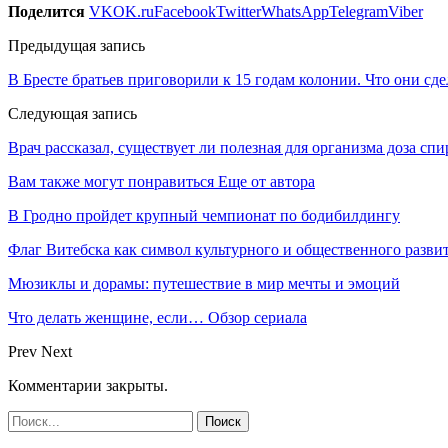
Поделится
VK
OK.ru
Facebook
Twitter
WhatsApp
Telegram
Viber
Предыдущая запись
В Бресте братьев приговорили к 15 годам колонии. Что они сд
Следующая запись
Врач рассказал, существует ли полезная для организма доза сп
Вам также могут понравиться
Еще от автора
В Гродно пройдет крупный чемпионат по бодибилдингу
Флаг Витебска как символ культурного и общественного разв
Мюзиклы и дорамы: путешествие в мир мечты и эмоций
Что делать женщине, если… Обзор сериала
Prev
Next
Комментарии закрыты.