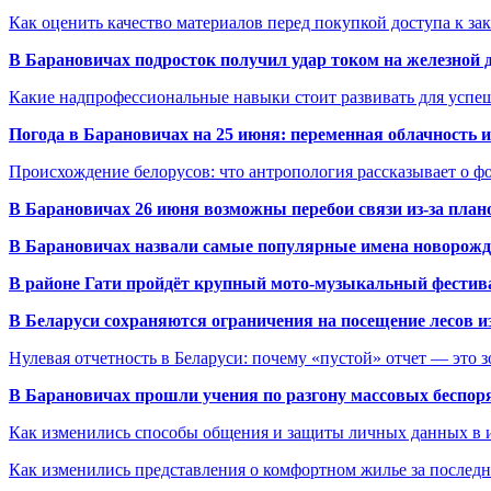
Как оценить качество материалов перед покупкой доступа к з
В Барановичах подросток получил удар током на железной 
Какие надпрофессиональные навыки стоит развивать для успе
Погода в Барановичах на 25 июня: переменная облачность 
Происхождение белорусов: что антропология рассказывает о 
В Барановичах 26 июня возможны перебои связи из-за план
В Барановичах назвали самые популярные имена новорож
В районе Гати пройдёт крупный мото-музыкальный фестива
В Беларуси сохраняются ограничения на посещение лесов и
Нулевая отчетность в Беларуси: почему «пустой» отчет — это 
В Барановичах прошли учения по разгону массовых беспор
Как изменились способы общения и защиты личных данных в 
Как изменились представления о комфортном жилье за последни