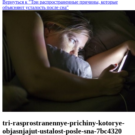
Вернуться к "Три распространенные причины, которые
объясняют усталость после сна"
tri-rasprostranennye-prichiny-kotorye-
objasnjajut-ustalost-posle-sna-7bc4320