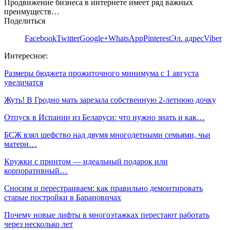
Продвижение бизнеса в интернете имеет ряд важных
преимуществ…
Поделиться
Facebook
Twitter
Google+
WhatsApp
Pinterest
Эл. адрес
Viber
Интересное:
Размеры бюджета прожиточного минимума с 1 августа
увеличатся
Жуть! В Гродно мать зарезала собственную 2-летнюю дочку
Отпуск в Испании из Беларуси: что нужно знать и как…
БСЖ взял шефство над двумя многодетными семьями, чьи
матери…
Кружки с принтом — идеальный подарок или
корпоративный…
Сносим и перестраиваем: как правильно демонтировать
старые постройки в Барановичах
Почему новые лифты в многоэтажках перестают работать
через несколько лет