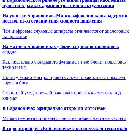
В Барановичском районе уточнили границы населённых
пунктов в рамках административной актуализации
На участке Барановичи–Минск зафиксированы задержки
поездов из-за ограничения скорости движения
Чем цифровые слуховые аппараты отличаются от аналоговых
на практике
На матче в Барановичах у болельщицы остановилось
сердце
Как правильно укладывать фундаментные блоки: пошаговая
технология
Почему важно контролировать стресс и как в этом помогает
горячая йога
Сезонный уход за кожей: как адаптировать косметику под
климат
В Барановичах официально открыли мотосезон
Малый ремонтный бизнес: с чего начинают частные мастера
В городе пройдет «Библионочь» с космической тематикой