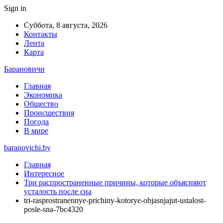
Sign in
Суббота, 8 августа, 2026
Контакты
Лента
Карта
Барановичи
Главная
Экономика
Общество
Происшествия
Погода
В мире
baranovichi.by
Главная
Интересное
Три распространенные причины, которые объясняют
усталость после сна
tri-rasprostranennye-prichiny-kotorye-objasnjajut-ustalost-
posle-sna-7bc4320