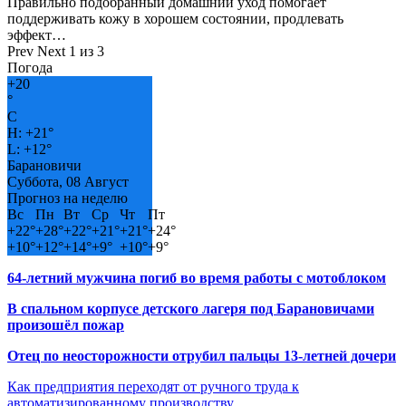
Правильно подобранный домашний уход помогает
поддерживать кожу в хорошем состоянии, продлевать
эффект…
Prev
Next
1 из 3
Погода
+
20
°
C
H:
+
21°
L:
+
12°
Барановичи
Суббота, 08 Август
Прогноз на неделю
Вс
Пн
Вт
Ср
Чт
Пт
+
22°
+
28°
+
22°
+
21°
+
21°
+
24°
+
10°
+
12°
+
14°
+
9°
+
10°
+
9°
64-летний мужчина погиб во время работы с мотоблоком
В спальном корпусе детского лагеря под Барановичами
произошёл пожар
Отец по неосторожности отрубил пальцы 13-летней дочери
Как предприятия переходят от ручного труда к
автоматизированному производству