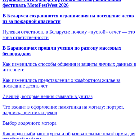
фестиваль MotoFestWest 2026
В Беларуси сохраняются ограничения на посещение лесов
из-за пожарной опасности
Нулевая отчетность в Беларуси: почему «пустой» отчет — это
зона ответственности
В Барановичах прошли учения по разгону массовых
беспорядков
Как изменились способы общения и защиты личных данных в
интернете
Как изменились представления о комфортном жилье за
последние десять лет
7 вещей, которые нельзя смывать в унитаз
Что входит в оформление памятника на могилу: портрет,
надпись, цветник и декор
Выбор лодочного мотора
Как люди выбирают курсы и образовательные платформы для