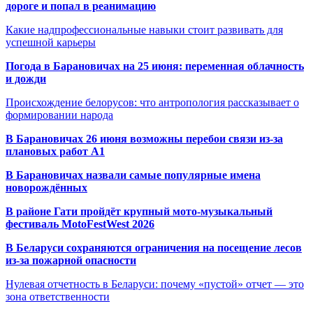
дороге и попал в реанимацию
Какие надпрофессиональные навыки стоит развивать для
успешной карьеры
Погода в Барановичах на 25 июня: переменная облачность
и дожди
Происхождение белорусов: что антропология рассказывает о
формировании народа
В Барановичах 26 июня возможны перебои связи из-за
плановых работ A1
В Барановичах назвали самые популярные имена
новорождённых
В районе Гати пройдёт крупный мото-музыкальный
фестиваль MotoFestWest 2026
В Беларуси сохраняются ограничения на посещение лесов
из-за пожарной опасности
Нулевая отчетность в Беларуси: почему «пустой» отчет — это
зона ответственности