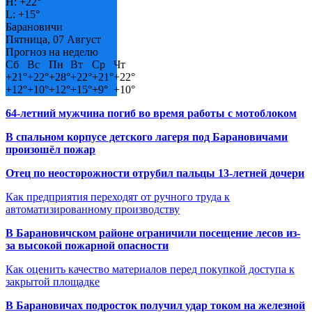
H:
+
22°
L:
+
15°
Барановичи
Пятница, 07 Август
Прогноз на неделю
Сб
Вс
Пн
Вт
Ср
Чт
+
21°
+
22°
+
28°
+
22°
+
21°
+
22°
+
12°
+
10°
+
12°
+
15°
+
9°
+
10°
64-летний мужчина погиб во время работы с мотоблоком
В спальном корпусе детского лагеря под Барановичами
произошёл пожар
Отец по неосторожности отрубил пальцы 13-летней дочери
Как предприятия переходят от ручного труда к
автоматизированному производству
В Барановичском районе ограничили посещение лесов из-
за высокой пожарной опасности
Как оценить качество материалов перед покупкой доступа к
закрытой площадке
В Барановичах подросток получил удар током на железной