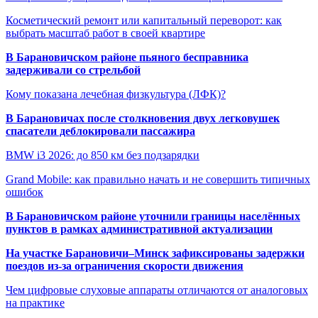
Косметический ремонт или капитальный переворот: как
выбрать масштаб работ в своей квартире
В Барановичском районе пьяного бесправника
задерживали со стрельбой
Кому показана лечебная физкультура (ЛФК)?
В Барановичах после столкновения двух легковушек
спасатели деблокировали пассажира
BMW i3 2026: до 850 км без подзарядки
Grand Mobile: как правильно начать и не совершить типичных
ошибок
В Барановичском районе уточнили границы населённых
пунктов в рамках административной актуализации
На участке Барановичи–Минск зафиксированы задержки
поездов из-за ограничения скорости движения
Чем цифровые слуховые аппараты отличаются от аналоговых
на практике