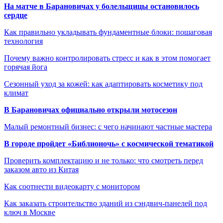
На матче в Барановичах у болельщицы остановилось
сердце
Как правильно укладывать фундаментные блоки: пошаговая
технология
Почему важно контролировать стресс и как в этом помогает
горячая йога
Сезонный уход за кожей: как адаптировать косметику под
климат
В Барановичах официально открыли мотосезон
Малый ремонтный бизнес: с чего начинают частные мастера
В городе пройдет «Библионочь» с космической тематикой
Проверить комплектацию и не только: что смотреть перед
заказом авто из Китая
Как соотнести видеокарту с монитором
Как заказать строительство зданий из сэндвич-панелей под
ключ в Москве