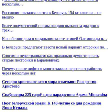
несколько…
Россиянин пытался ввезти в Беларусь 154 кг гашиша – не
вышло
Более полумесячной нормы осадков выпало за два дня в
трех…
Как обстоят дела в медальном зачете зимней Олимпиады в…
В Беларуси предлагают ввести новый вариант отсрочки по…
Сносим и перестраиваем: как правильно демонтировать
старые постройки в Барановичах
Почему новые лифты в многоэтажках перестают работать
через несколько лет
Сегодня христиане всего мира отмечают Рождество
Христово
Спаўняецца 225 гадоў з дня нараджэння Адама Міцкевіча
Поэт белорусской земли. К 140-летию со дня рождения
Янки Купалы