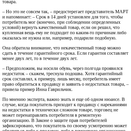
товара.
– Но это не совсем так, – предостерегает представитель МАРТ
и напоминает: – Срок в 14 дней установлен для того, чтобы
потребитель мог (конечно, при соблюдении определенных
условий) вернуть качественный товар, если он решил, что
купленная вещь ему не подходит по каким-то причинам либо
оказалась не нужна или, например, подарили подобную.
Она обратила внимание, что некачественный товар можно
сдать в течение гарантийного срока. Если гарантия составляет
менее двух лет, то в течение двух лет.
– Предположим, вы носили обувь, через полгода проявился
недостаток – скажем, треснула подошва. Хотя гарантийный
срок составлял, к примеру, лишь месяц, потребитель имеет
право обратиться к продавцу и заявить о недостатках товара, –
привела пример Инна Гаврильчик.
По мнению эксперта, важно знать и еще об одном нюансе. В
случае, когда покупатель приходит к продавцу с нареканиями
на недостатки в технически сложном товаре, торговец не
может перенаправлять потребителя в ремонтную
организацию. В Законе о защите прав потребителей
зафиксировано, что покупатель по своему усмотрению может
обратиться либо к продавцу, либо в ремонтную организацию,