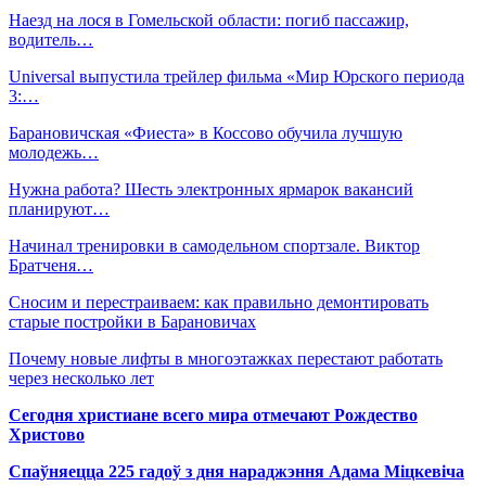
Наезд на лося в Гомельской области: погиб пассажир,
водитель…
Universal выпустила трейлер фильма «Мир Юрского периода
3:…
Барановичская «Фиеста» в Коссово обучила лучшую
молодежь…
Нужна работа? Шесть электронных ярмарок вакансий
планируют…
Начинал тренировки в самодельном спортзале. Виктор
Братченя…
Сносим и перестраиваем: как правильно демонтировать
старые постройки в Барановичах
Почему новые лифты в многоэтажках перестают работать
через несколько лет
Сегодня христиане всего мира отмечают Рождество
Христово
Спаўняецца 225 гадоў з дня нараджэння Адама Міцкевіча