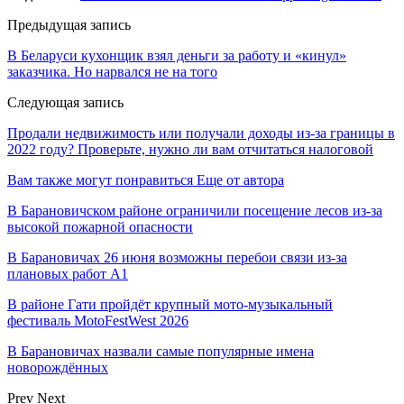
Предыдущая запись
В Беларуси кухонщик взял деньги за работу и «кинул»
заказчика. Но нарвался не на того
Следующая запись
Продали недвижимость или получали доходы из-за границы в
2022 году? Проверьте, нужно ли вам отчитаться налоговой
Вам также могут понравиться
Еще от автора
В Барановичском районе ограничили посещение лесов из-за
высокой пожарной опасности
В Барановичах 26 июня возможны перебои связи из-за
плановых работ A1
В районе Гати пройдёт крупный мото-музыкальный
фестиваль MotoFestWest 2026
В Барановичах назвали самые популярные имена
новорождённых
Prev
Next