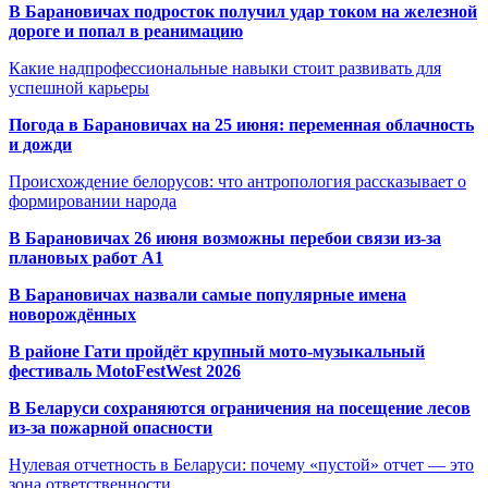
В Барановичах подросток получил удар током на железной
дороге и попал в реанимацию
Какие надпрофессиональные навыки стоит развивать для
успешной карьеры
Погода в Барановичах на 25 июня: переменная облачность
и дожди
Происхождение белорусов: что антропология рассказывает о
формировании народа
В Барановичах 26 июня возможны перебои связи из-за
плановых работ A1
В Барановичах назвали самые популярные имена
новорождённых
В районе Гати пройдёт крупный мото-музыкальный
фестиваль MotoFestWest 2026
В Беларуси сохраняются ограничения на посещение лесов
из-за пожарной опасности
Нулевая отчетность в Беларуси: почему «пустой» отчет — это
зона ответственности