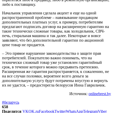
либо к поставщику.
Начальник управления сделала акцент и еще на одной
распространенной проблеме – навязывание продавцом
дополнительных платных услуг, к примеру, потребителям
предлагают подписать договор на расширенную гарантию на
такие технически сложные товары, как холодильник, СВЧ-
печь, стиральная машина и так далее. Некоторые и вовсе
заявляют, что без дополнительной гарантии по акционной
цене товар не продается.
– Это прямое нарушение законодательства о защите прав
потребителей. Покупателю важно понимать, что на
технически сложный товар уже установлен гарантийный
срок, в течение которого можно предъявить претензию.
Расширенная же гарантия распространяется, к сожалению, не
на все случаи поломки, вероятнее всего деньги за
дополнительную услугу будут потрачены впустую и вернуть
их не удастся, – предостерегла белорусов Инна Гаврильчик.
Источник:
onlinebrest.by
#беларусь
658
Поделится
VK
OK.ru
Facebook
Twitter
WhatsApp
Telegram
Viber