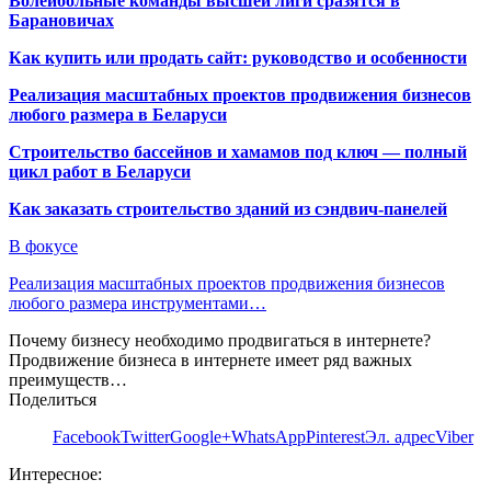
Волейбольные команды высшей лиги сразятся в
Барановичах
Как купить или продать сайт: руководство и особенности
Реализация масштабных проектов продвижения бизнесов
любого размера в Беларуси
Строительство бассейнов и хамамов под ключ — полный
цикл работ в Беларуси
Как заказать строительство зданий из сэндвич-панелей
В фокусе
Реализация масштабных проектов продвижения бизнесов
любого размера инструментами…
Почему бизнесу необходимо продвигаться в интернете?
Продвижение бизнеса в интернете имеет ряд важных
преимуществ…
Поделиться
Facebook
Twitter
Google+
WhatsApp
Pinterest
Эл. адрес
Viber
Интересное: