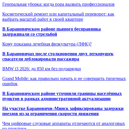
Генеральная уборка: когда пора вызвать профессионалов
Косметический ремонт или капитальный переворот: как
выбрать масштаб работ в своей квартире
В Барановичском районе пьяного бесправника
задерживали со стрельбой
Кому показана лечебная физкультура (ЛФК)?
В Барановичах после столкновения двух легковушек
спасатели деблокировали пассажира
BMW i3 2026: до 850 км без подзарядки
Grand Mobile: как правильно начать и не совершить типичных
ошибок
В Барановичском районе уточнили границы населённых
пунктов в рамках административной актуализации
На участке Барановичи–Минск зафиксированы задержки
поездов из-за ограничения скорости движения
Чем цифровые слуховые аппараты отличаются от аналоговых
на практике