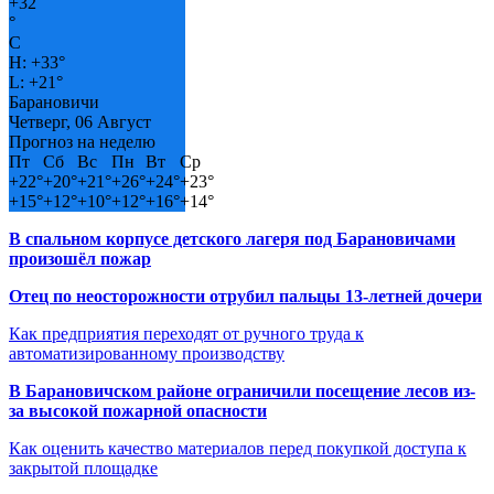
+
32
°
C
H:
+
33°
L:
+
21°
Барановичи
Четверг, 06 Август
Прогноз на неделю
Пт
Сб
Вс
Пн
Вт
Ср
+
22°
+
20°
+
21°
+
26°
+
24°
+
23°
+
15°
+
12°
+
10°
+
12°
+
16°
+
14°
В спальном корпусе детского лагеря под Барановичами
произошёл пожар
Отец по неосторожности отрубил пальцы 13-летней дочери
Как предприятия переходят от ручного труда к
автоматизированному производству
В Барановичском районе ограничили посещение лесов из-
за высокой пожарной опасности
Как оценить качество материалов перед покупкой доступа к
закрытой площадке