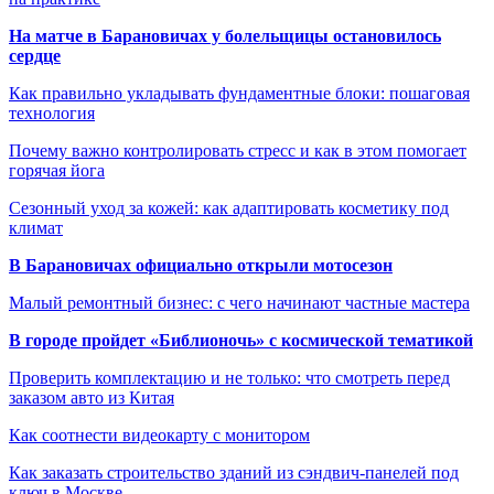
На матче в Барановичах у болельщицы остановилось
сердце
Как правильно укладывать фундаментные блоки: пошаговая
технология
Почему важно контролировать стресс и как в этом помогает
горячая йога
Сезонный уход за кожей: как адаптировать косметику под
климат
В Барановичах официально открыли мотосезон
Малый ремонтный бизнес: с чего начинают частные мастера
В городе пройдет «Библионочь» с космической тематикой
Проверить комплектацию и не только: что смотреть перед
заказом авто из Китая
Как соотнести видеокарту с монитором
Как заказать строительство зданий из сэндвич-панелей под
ключ в Москве