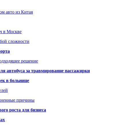
ом авто из Китая
юч в Москве
юбой сложности
порта
подходящее решение
ля автобуса за травмирование пассажирки
ек в больнице
елей
раненные причины
го роста для бизнеса
чах