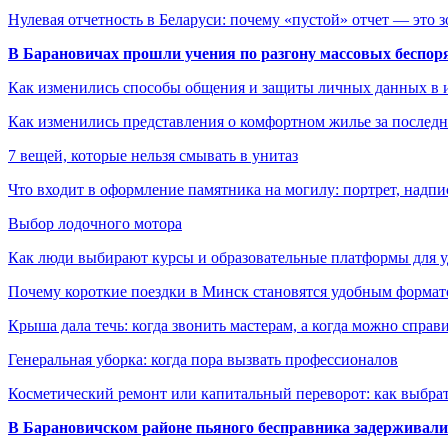
Нулевая отчетность в Беларуси: почему «пустой» отчет — это 
В Барановичах прошли учения по разгону массовых беспор
Как изменились способы общения и защиты личных данных в 
Как изменились представления о комфортном жилье за последни
7 вещей, которые нельзя смывать в унитаз
Что входит в оформление памятника на могилу: портрет, надпис
Выбор лодочного мотора
Как люди выбирают курсы и образовательные платформы для 
Почему короткие поездки в Минск становятся удобным формат
Крыша дала течь: когда звонить мастерам, а когда можно справ
Генеральная уборка: когда пора вызвать профессионалов
Косметический ремонт или капитальный переворот: как выбрат
В Барановичском районе пьяного бесправника задерживали 