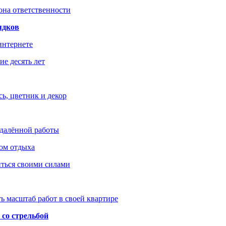
зона ответственности
ядков
интернете
е десять лет
ь, цветник и декор
удалённой работы
ом отдыха
иться своими силами
ь масштаб работ в своей квартире
со стрельбой