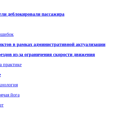
тели деблокировали пассажира
 ошибок
нктов в рамках административной актуализации
здов из-за ограничения скорости движения
а практике
е
хнология
ячая йога
ат