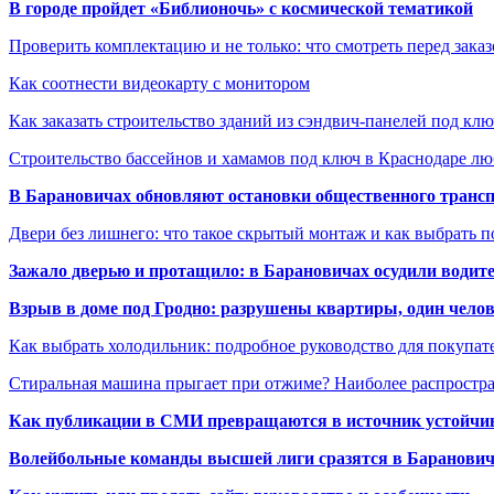
В городе пройдет «Библионочь» с космической тематикой
Проверить комплектацию и не только: что смотреть перед заказ
Как соотнести видеокарту с монитором
Как заказать строительство зданий из сэндвич-панелей под кл
Строительство бассейнов и хамамов под ключ в Краснодаре л
В Барановичах обновляют остановки общественного транс
Двери без лишнего: что такое скрытый монтаж и как выбрать 
Зажало дверью и протащило: в Барановичах осудили водите
Взрыв в доме под Гродно: разрушены квартиры, один челов
Как выбрать холодильник: подробное руководство для покупат
Стиральная машина прыгает при отжиме? Наиболее распрост
Как публикации в СМИ превращаются в источник устойчиво
Волейбольные команды высшей лиги сразятся в Баранови