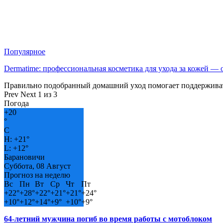
Популярное
Dermatime: профессиональная косметика для ухода за кожей —
Правильно подобранный домашний уход помогает поддерживат
Prev
Next
1 из 3
Погода
+
20
°
C
H:
+
21°
L:
+
12°
Барановичи
Суббота, 08 Август
Прогноз на неделю
Вс
Пн
Вт
Ср
Чт
Пт
+
22°
+
28°
+
22°
+
21°
+
21°
+
24°
+
10°
+
12°
+
14°
+
9°
+
10°
+
9°
64-летний мужчина погиб во время работы с мотоблоком