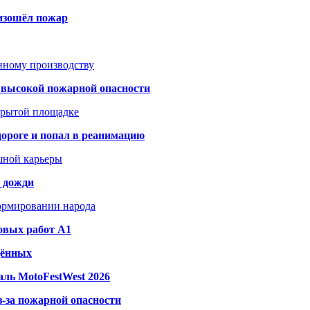
оизошёл пожар
анному производству
а высокой пожарной опасности
акрытой площадке
дороге и попал в реанимацию
шной карьеры
и дожди
формировании народа
овых работ A1
дённых
ль MotoFestWest 2026
з-за пожарной опасности