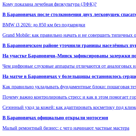
Кому показана лечебная физкультура (ЛФК)?
В Барановичах после столкновения двух легковушек спаса
BMW i3 2026: до 850 км без подзарядки
Grand Mobile: как правильно начать и не совершить типичных
В Барановичском районе уточнили границы населённых пу
На участке Барановичи–Минск зафиксированы задержки пое
Чем цифровые слуховые аппараты отличаются от аналоговых н
На матче в Барановичах у болельщицы остановилось сердц
Как правильно укладывать фундаментные блоки: пошаговая те
Почему важно контролировать стресс и как в этом помогает гор
Сезонный уход за кожей: как адаптировать косметику под клим
В Барановичах официально открыли мотосезон
Малый ремонтный бизнес: с чего начинают частные мастера