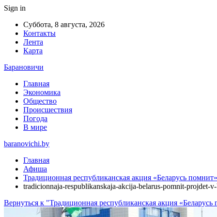
Sign in
Суббота, 8 августа, 2026
Контакты
Лента
Карта
Барановичи
Главная
Экономика
Общество
Происшествия
Погода
В мире
baranovichi.by
Главная
Афиша
Традиционная республиканская акция «Беларусь помнит» 
tradicionnaja-respublikanskaja-akcija-belarus-pomnit-projdet-
Вернуться к "Традиционная республиканская акция «Беларусь п