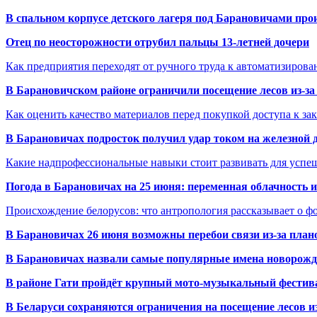
В спальном корпусе детского лагеря под Барановичами пр
Отец по неосторожности отрубил пальцы 13-летней дочери
Как предприятия переходят от ручного труда к автоматизиров
В Барановичском районе ограничили посещение лесов из-з
Как оценить качество материалов перед покупкой доступа к з
В Барановичах подросток получил удар током на железной 
Какие надпрофессиональные навыки стоит развивать для успе
Погода в Барановичах на 25 июня: переменная облачность 
Происхождение белорусов: что антропология рассказывает о 
В Барановичах 26 июня возможны перебои связи из-за план
В Барановичах назвали самые популярные имена новорож
В районе Гати пройдёт крупный мото-музыкальный фестива
В Беларуси сохраняются ограничения на посещение лесов и