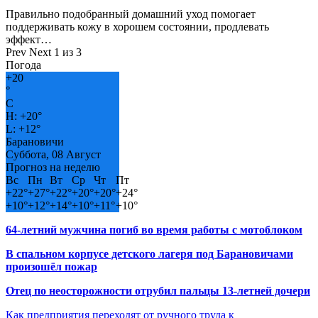
Правильно подобранный домашний уход помогает
поддерживать кожу в хорошем состоянии, продлевать
эффект…
Prev
Next
1 из 3
Погода
+
20
°
C
H:
+
20°
L:
+
12°
Барановичи
Суббота, 08 Август
Прогноз на неделю
Вс
Пн
Вт
Ср
Чт
Пт
+
22°
+
27°
+
22°
+
20°
+
20°
+
24°
+
10°
+
12°
+
14°
+
10°
+
11°
+
10°
64-летний мужчина погиб во время работы с мотоблоком
В спальном корпусе детского лагеря под Барановичами
произошёл пожар
Отец по неосторожности отрубил пальцы 13-летней дочери
Как предприятия переходят от ручного труда к