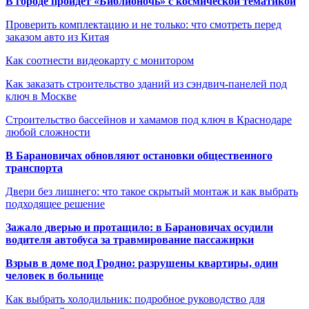
В городе пройдет «Библионочь» с космической тематикой
Проверить комплектацию и не только: что смотреть перед
заказом авто из Китая
Как соотнести видеокарту с монитором
Как заказать строительство зданий из сэндвич-панелей под
ключ в Москве
Строительство бассейнов и хамамов под ключ в Краснодаре
любой сложности
В Барановичах обновляют остановки общественного
транспорта
Двери без лишнего: что такое скрытый монтаж и как выбрать
подходящее решение
Зажало дверью и протащило: в Барановичах осудили
водителя автобуса за травмирование пассажирки
Взрыв в доме под Гродно: разрушены квартиры, один
человек в больнице
Как выбрать холодильник: подробное руководство для