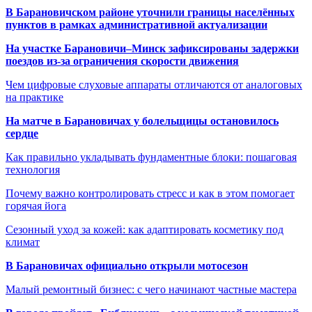
В Барановичском районе уточнили границы населённых
пунктов в рамках административной актуализации
На участке Барановичи–Минск зафиксированы задержки
поездов из-за ограничения скорости движения
Чем цифровые слуховые аппараты отличаются от аналоговых
на практике
На матче в Барановичах у болельщицы остановилось
сердце
Как правильно укладывать фундаментные блоки: пошаговая
технология
Почему важно контролировать стресс и как в этом помогает
горячая йога
Сезонный уход за кожей: как адаптировать косметику под
климат
В Барановичах официально открыли мотосезон
Малый ремонтный бизнес: с чего начинают частные мастера