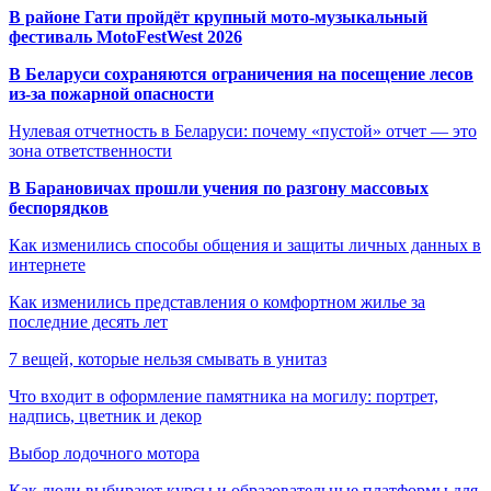
В районе Гати пройдёт крупный мото-музыкальный
фестиваль MotoFestWest 2026
В Беларуси сохраняются ограничения на посещение лесов
из-за пожарной опасности
Нулевая отчетность в Беларуси: почему «пустой» отчет — это
зона ответственности
В Барановичах прошли учения по разгону массовых
беспорядков
Как изменились способы общения и защиты личных данных в
интернете
Как изменились представления о комфортном жилье за
последние десять лет
7 вещей, которые нельзя смывать в унитаз
Что входит в оформление памятника на могилу: портрет,
надпись, цветник и декор
Выбор лодочного мотора
Как люди выбирают курсы и образовательные платформы для