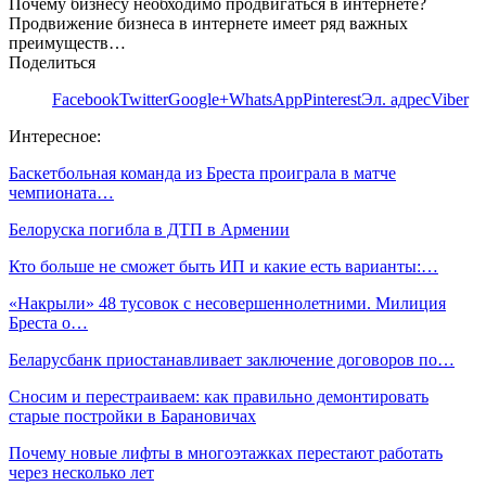
Почему бизнесу необходимо продвигаться в интернете?
Продвижение бизнеса в интернете имеет ряд важных
преимуществ…
Поделиться
Facebook
Twitter
Google+
WhatsApp
Pinterest
Эл. адрес
Viber
Интересное:
Баскетбольная команда из Бреста проиграла в матче
чемпионата…
Белоруска погибла в ДТП в Армении
Кто больше не сможет быть ИП и какие есть варианты:…
«Накрыли» 48 тусовок с несовершеннолетними. Милиция
Бреста о…
Беларусбанк приостанавливает заключение договоров по…
Сносим и перестраиваем: как правильно демонтировать
старые постройки в Барановичах
Почему новые лифты в многоэтажках перестают работать
через несколько лет