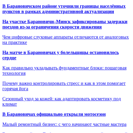
В Барановичском районе уточнили границы населённых
пунктов в рамках административной актуализации
На участке Барановичи–Минск зафиксированы задержки
поездов из-за ограничения скорости движения
Чем цифровые слуховые аппараты отличаются от аналоговых
на практике
На матче в Барановичах у болельщицы остановилось
сердце
Как правильно укладывать фундаментные блоки: пошаговая
технология
Почему важно контролировать стресс и как в этом помогает
горячая йога
Сезонный уход за кожей: как адаптировать косметику под
климат
В Барановичах официально открыли мотосезон
Малый ремонтный бизнес: с чего начинают частные мастера