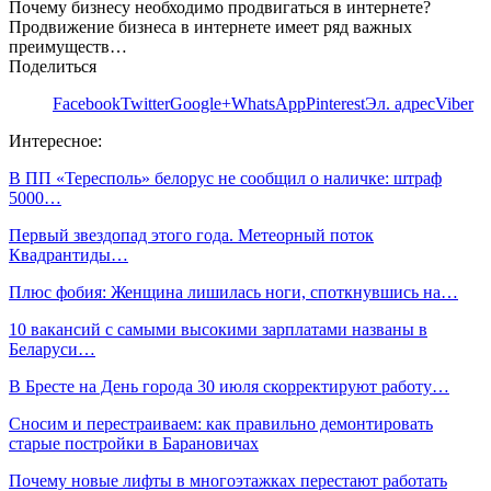
Почему бизнесу необходимо продвигаться в интернете?
Продвижение бизнеса в интернете имеет ряд важных
преимуществ…
Поделиться
Facebook
Twitter
Google+
WhatsApp
Pinterest
Эл. адрес
Viber
Интересное:
В ПП «Тересполь» белорус не сообщил о наличке: штраф
5000…
Первый звездопад этого года. Метеорный поток
Квадрантиды…
Плюс фобия: Женщина лишилась ноги, споткнувшись на…
10 вакансий с самыми высокими зарплатами названы в
Беларуси…
В Бресте на День города 30 июля скорректируют работу…
Сносим и перестраиваем: как правильно демонтировать
старые постройки в Барановичах
Почему новые лифты в многоэтажках перестают работать