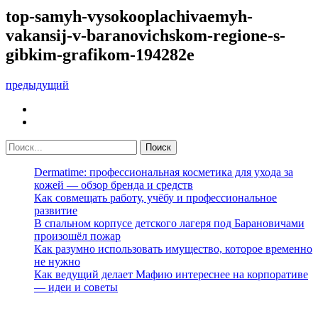
top-samyh-vysokooplachivaemyh-
vakansij-v-baranovichskom-regione-s-
gibkim-grafikom-194282e
предыдущий
Dermatime: профессиональная косметика для ухода за
кожей — обзор бренда и средств
Как совмещать работу, учёбу и профессиональное
развитие
В спальном корпусе детского лагеря под Барановичами
произошёл пожар
Как разумно использовать имущество, которое временно
не нужно
Как ведущий делает Мафию интереснее на корпоративе
— идеи и советы