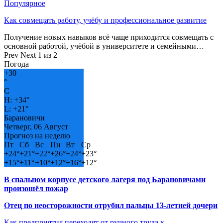
Популярное
Как совмещать работу, учёбу и профессиональное развитие
Получение новых навыков всё чаще приходится совмещать с
основной работой, учёбой в университете и семейными…
Prev
Next
1 из 2
Погода
+
30
°
C
H:
+
34°
L:
+
21°
Барановичи
Четверг, 06 Август
Прогноз на неделю
Пт
Сб
Вс
Пн
Вт
Ср
+
24°
+
21°
+
22°
+
26°
+
24°
+
23°
+
15°
+
11°
+
10°
+
12°
+
16°
+
12°
В спальном корпусе детского лагеря под Барановичами
произошёл пожар
Отец по неосторожности отрубил пальцы 13-летней дочери
Как предприятия переходят от ручного труда к