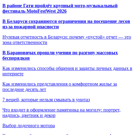
В районе Гати пройдёт крупный мото-музыкальный
фестиваль MotoFestWest 2026
В Беларуси сохраняются ограничения на посещение лесов
из-за пожарной опасности
Нулевая отчетность в Беларуси: почему «пустой» отчет — это
зона ответственности
В Барановичах прошли учения по разгону массовых
беспорядков
Как изменились способы общения и защиты личных данных в
интернете
Как изменились представления о комфортном жилье за
последние десять лет
7 вещей, которые нельзя смывать в унитаз
Что входит в оформление памятника на могилу: портрет,
надпись, цветник и декор
Выбор лодочного мотора