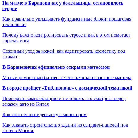
На матче в Барановичах у болельщицы остановилось
сердце
Как правильно укладывать фундаментные блоки: пошаговая
технология
Почему важно контролировать стресс и как в этом помогает
горячая йога
Сезонный уход за кожей: как адаптировать косметику под
климат
В Барановичах официально открыли мотосезон
Малый ремонтный бизнес: с чего начинают частные мастера
В городе пройдет «Библионочь» с космической тематикой
Проверить комплектацию и не только: что смотреть перед
заказом авто из Китая
Как соотнести видеокарту с монитором
Как заказать строительство зданий из сэндвич-панелей под
ключ в Москве