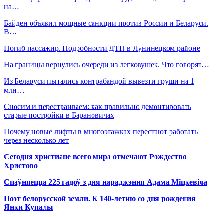
на…
Байден объявил мощные санкции против России и Беларуси.
В…
Погиб пассажир. Подробности ДТП в Лунинецком районе
На границы вернулись очереди из легковушек. Что говорят…
Из Беларуси пытались контрабандой вывезти груши на 1
млн…
Сносим и перестраиваем: как правильно демонтировать
старые постройки в Барановичах
Почему новые лифты в многоэтажках перестают работать
через несколько лет
Сегодня христиане всего мира отмечают Рождество
Христово
Спаўняецца 225 гадоў з дня нараджэння Адама Міцкевіча
Поэт белорусской земли. К 140-летию со дня рождения
Янки Купалы