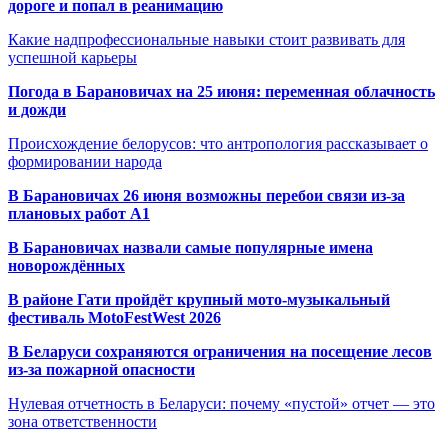
дороге и попал в реанимацию
Какие надпрофессиональные навыки стоит развивать для
успешной карьеры
Погода в Барановичах на 25 июня: переменная облачность
и дожди
Происхождение белорусов: что антропология рассказывает о
формировании народа
В Барановичах 26 июня возможны перебои связи из-за
плановых работ A1
В Барановичах назвали самые популярные имена
новорождённых
В районе Гати пройдёт крупный мото-музыкальный
фестиваль MotoFestWest 2026
В Беларуси сохраняются ограничения на посещение лесов
из-за пожарной опасности
Нулевая отчетность в Беларуси: почему «пустой» отчет — это
зона ответственности