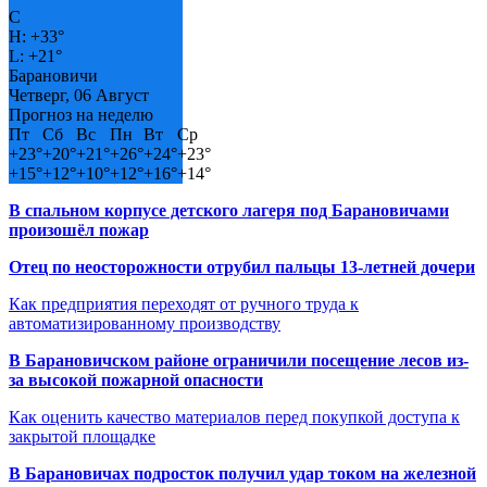
C
H:
+
33°
L:
+
21°
Барановичи
Четверг, 06 Август
Прогноз на неделю
Пт
Сб
Вс
Пн
Вт
Ср
+
23°
+
20°
+
21°
+
26°
+
24°
+
23°
+
15°
+
12°
+
10°
+
12°
+
16°
+
14°
В спальном корпусе детского лагеря под Барановичами
произошёл пожар
Отец по неосторожности отрубил пальцы 13-летней дочери
Как предприятия переходят от ручного труда к
автоматизированному производству
В Барановичском районе ограничили посещение лесов из-
за высокой пожарной опасности
Как оценить качество материалов перед покупкой доступа к
закрытой площадке
В Барановичах подросток получил удар током на железной