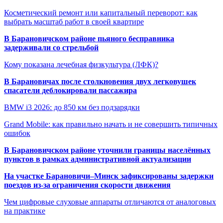
Косметический ремонт или капитальный переворот: как
выбрать масштаб работ в своей квартире
В Барановичском районе пьяного бесправника
задерживали со стрельбой
Кому показана лечебная физкультура (ЛФК)?
В Барановичах после столкновения двух легковушек
спасатели деблокировали пассажира
BMW i3 2026: до 850 км без подзарядки
Grand Mobile: как правильно начать и не совершить типичных
ошибок
В Барановичском районе уточнили границы населённых
пунктов в рамках административной актуализации
На участке Барановичи–Минск зафиксированы задержки
поездов из-за ограничения скорости движения
Чем цифровые слуховые аппараты отличаются от аналоговых
на практике